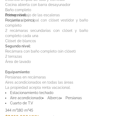
Cocina abierta con barra desayunador
Baño completo
Bodega debajo de las escaleras
Primer nivel:
Pequeña alberca
Recámara principal con clóset vestidor y baño
completo
2 recámaras secundarias con clóset y baño
completo cada una
Clóset de blancos
Segundo nivel:
Recámara con baño completo (sin clóset)
2 terrazas
Área de lavado
Equipamiento:
Persianas en recámaras
Aires acondicionados en todas las áreas
La propiedad acepta renta vacacional.
Estacionamiento techado
Aire acondicionado
Alberca
Persianas
Cuarto de T.V
344 m²
180 m²
4
5