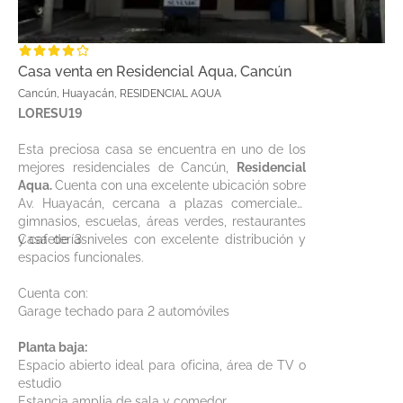
Casa venta en Residencial Aqua, Cancún
Cancún, Huayacán, RESIDENCIAL AQUA
LORESU19
Esta preciosa casa se encuentra en uno de los
mejores residenciales de Cancún,
Residencial
Aqua.
Cuenta con una excelente ubicación sobre
Av. Huayacán, cercana a plazas comerciales,
gimnasios, escuelas, áreas verdes, restaurantes
y cafeterías.
Casa de 3 niveles con excelente distribución y
espacios funcionales.
Cuenta con:
Garage techado para 2 automóviles
Planta baja:
Espacio abierto ideal para oficina, área de TV o
estudio
Estancia amplia de sala y comedor