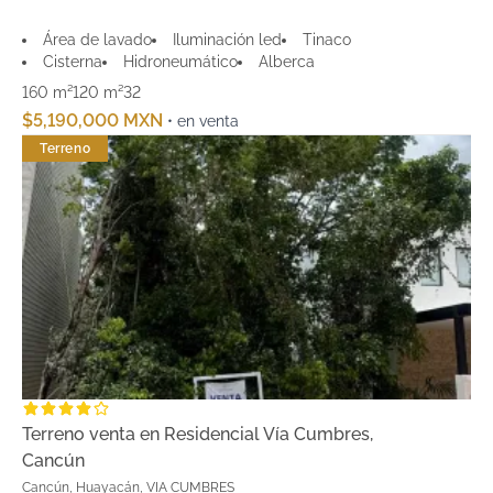
Área de lavado
Iluminación led
Tinaco
Cisterna
Hidroneumático
Alberca
160 m²
120 m²
3
2
$5,190,000 MXN
• en venta
Terreno
Terreno venta en Residencial Vía Cumbres,
Cancún
Cancún, Huayacán, VIA CUMBRES