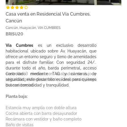
Casa venta en Residencial Vía Cumbres,
Cancún
Cancún, Huayacán, VIA CUMBRES
BRISU20
Vía Cumbres
es un exclusivo desarrollo
habitacional ubicado sobre Av. Huayacán, que
ofrece un entorno seguro y lleno de amenidades
para el disfrute familiar. Con seguridad 24/7
durante todo el año, barda perimetral, acceso
controlado mediante TAG y cámaras de
Casa de 3 niveles con acabados de lujo y
seguridad, este desarrollo es ideal para quienes
ubicación privilegiada frente a área verde y lago
buscan comodidad y tranquilidad.
del residencial.
Planta baja:
Estancia muy amplia con doble altura
Cocina abierta con barra desayunador
Recámara con vestidor y baño completo
Baño de visitas