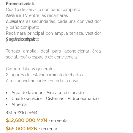
Área de lavado
Primer nivel:
Cuarto de servicio con baño completo
Jardín
Área de TV entre las recámaras
Alberca
2 recámaras secundarias, cada una con vestidor
y baño completo
Recámara principal con amplia terraza, vestidor
y baño completo
Segundo nivel:
Terraza amplia ideal para acondicionar área
social, roof o espacio de convivencia
Características generales:
2 lugares de estacionamiento techados
Aires acondicionados en toda la casa
Área de lavado
Aire acondicionado
Cuarto servicio
Cisterna
Hidroneumático
Alberca
431 m²
310 m²
4
4
$12,680,000 MXN
• en venta
$65,000 MXN
• en renta