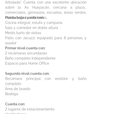
Arbolada”. Cuenta con una excelente ubicación
sobre la Av. Huayacán, cercana a plazas
comerciales, gimnasios, escuelas, áreas verdes,
restaurantes y cafeterías.
Planta baja cuenta con:
Cocina integral, estufa y campana
Sala y comedor en doble altura
Medio baño de visitas
Patio con Jacuzzi equipado para 8 personas y
asador
Primer nivel cuenta con:
2 recámaras secundarias
Baño completo independiente
Espacio para Home Office
Segundo nivel cuenta con:
Recámara principal con vestidor y baño
completo
Área de lavado
Bodega
Cuenta con:
2 lugares de estacionamiento