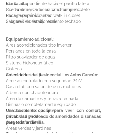
salida independiente hacia el pasillo lateral
Planta alta:
Cuarto de servicio con baño completo
2 recámaras, cada una con baño completo
Bodega para bicicletas
Recámara principal con walk-in closet
2 lugares de estacionamiento techado
Sala de TV o family room
Equipamiento adicional:
Aires acondicionados tipo inverter
Persianas en toda la casa
Filtro suavizador de agua
Sistema hidroneumático
Cisterna
Calentador de agua
Amenidades del Residencial Los Antos Cancún:
Acceso controlado con seguridad 24/7
Casa club con salón de usos múltiples
Alberca con chapoteadero
Área de camastros y terraza techada
Gimnasio completamente equipado
Cancha de usos múltiples
Una excelente opción para vivir con confort,
Cancha de pádel
privacidad y rodeado de amenidades diseñadas
Juegos infantiles
para toda la familia.
Áreas verdes y jardines