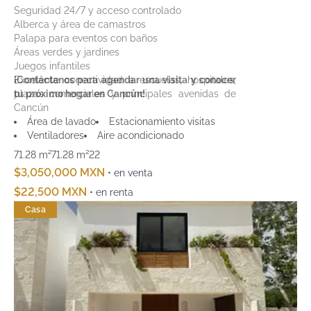
Seguridad 24/7 y acceso controlado
Alberca y área de camastros
Palapa para eventos con baños
Áreas verdes y jardines
Juegos infantiles
Excelente conectividad a escuelas, hospitales,
¡Contáctanos para agendar una visita y conocer
plazas comerciales y principales avenidas de
tu próximo hogar en Cancún!
Cancún
Área de lavado
Estacionamiento visitas
Ventiladores
Aire acondicionado
71.28 m²
71.28 m²
2
2
$3,050,000 MXN
• en venta
$22,500 MXN
• en renta
Casa