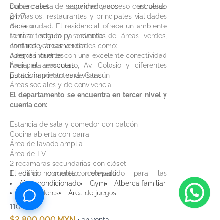
comerciales, supermercados, escuelas,
Doble caseta de seguridad y acceso controlado
gimnasios, restaurantes y principales vialidades
24/7
de la ciudad. El residencial ofrece un ambiente
Alberca
familiar, seguro y rodeado de áreas verdes,
Terraza techada para eventos
contando con amenidades como:
Jardines y áreas verdes
Juegos infantiles
Además, cuenta con una excelente conectividad
Área para mascotas
hacia el aeropuerto, Av. Colosio y diferentes
Estacionamiento para visitas
puntos importantes de Cancún.
Áreas sociales y de convivencia
El departamento se encuentra en tercer nivel y
cuenta con:
Estancia de sala y comedor con balcón
Cocina abierta con barra
Área de lavado amplia
Área de TV
2 recámaras secundarias con clóset
1 baño completo compartido para las
El edificio no cuenta con elevador.
recámaras secundarias
Aire acondicionado
Gym
Alberca familiar
Recámara principal con clóset vestidor y baño
Asoleaderos
Área de juegos
completo
110 m²
3
2
Persianas y aires acondicionados en todo el
$2,800,000 MXN
• en venta