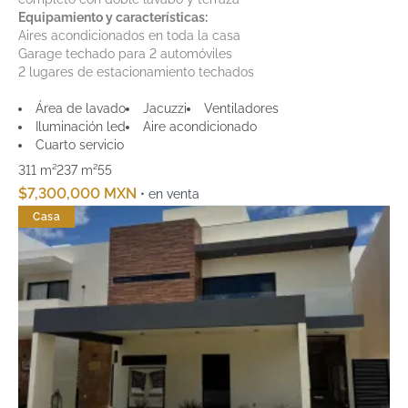
Equipamiento y características:
Aires acondicionados en toda la casa
Garage techado para 2 automóviles
2 lugares de estacionamiento techados
Área de lavado
Jacuzzi
Ventiladores
Iluminación led
Aire acondicionado
Cuarto servicio
311 m²
237 m²
5
5
$7,300,000 MXN
• en venta
Casa