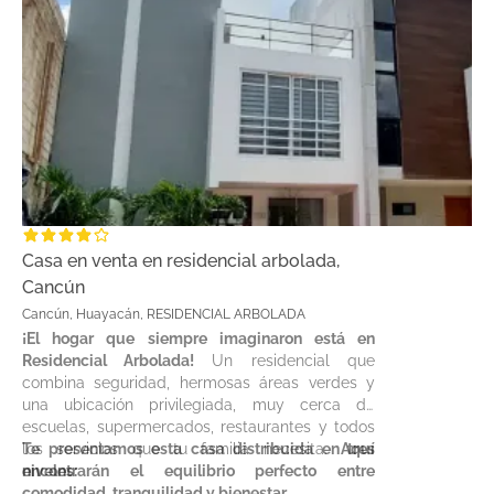
Casa en venta en residencial arbolada,
Cancún
Cancún, Huayacán, RESIDENCIAL ARBOLADA
¡El hogar que siempre imaginaron está en
Residencial Arbolada!
Un residencial que
combina seguridad, hermosas áreas verdes y
una ubicación privilegiada, muy cerca de
escuelas, supermercados, restaurantes y todos
los servicios que tu familia necesita.
Te presentamos esta casa distribuida en tres
Aquí
encontrarán el equilibrio perfecto entre
niveles:
comodidad, tranquilidad y bienestar.