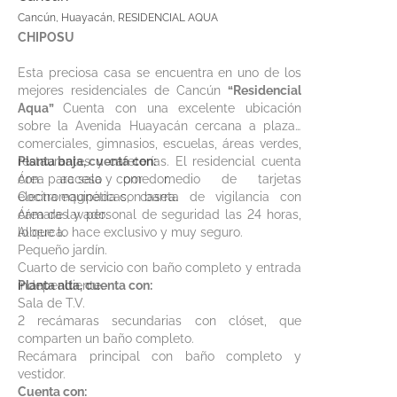
Cancún, Huayacán, RESIDENCIAL AQUA
CHIPOSU
Esta preciosa casa se encuentra en uno de los
mejores residenciales de Cancún
“Residencial
Aqua”
Cuenta con una excelente ubicación
sobre la Avenida Huayacán cercana a plazas
comerciales, gimnasios, escuelas, áreas verdes,
restaurantes y cafeterías. El residencial cuenta
Planta baja, cuenta con:
con acceso por medio de tarjetas
Área para sala y comedor.
electromagnéticas, caseta de vigilancia con
Cocina equipada con barra.
cámaras y personal de seguridad las 24 horas,
Área de lavado.
lo que lo hace exclusivo y muy seguro.
Alberca.
Pequeño jardín.
Cuarto de servicio con baño completo y entrada
independiente.
Planta alta, cuenta con:
Sala de T.V.
2 recámaras secundarias con clóset, que
comparten un baño completo.
Recámara principal con baño completo y
vestidor.
Cuenta con: