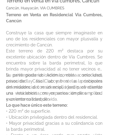
Terreno en venta en Via cumbres, Cancún
Cancún, Huayacán, VIA CUMBRES
Terreno en Venta en Residencial Vía Cumbres,
Cancún
Construye la casa que siempre imaginaste en
uno de los residenciales con mayor plusvalía y
crecimiento de Cancún.
Este terreno de 220 m² destaca por su
excelente ubicación dentro de Vía Cumbres. Se
encuentra sobre la barda perimetral, lo que
brinda mayor privacidad al no tener vecinos en
la parte posterior. Además, está a solo unos
Su privilegiada ubicación combina comodidad,
pasos de la Casa Club y frente a la cabecera
privacidad y fácil acceso a las principales
del residencial con un amplio jardín, ofreciendo
amenidades del residencial, ideal para diseñar
una vista abierta, mayor sensación de amplitud
una residencia con espacios amplios y una
y un entorno tranquilo.
excelente calidad de vida.
Lo que hace único este terreno:
• 220 m² de superficie.
• Ubicación privilegiada dentro del residencial.
• Mayor privacidad gracias a su colindancia con
la barda perimetral.