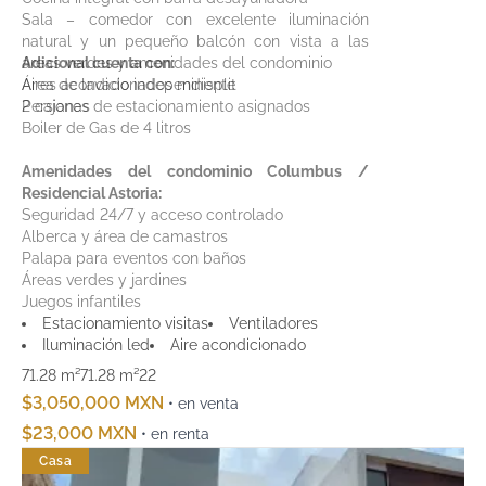
Sala – comedor con excelente iluminación
natural y un pequeño balcón con vista a las
áreas verdes y amenidades del condominio
Adicional cuenta con:
Área de lavado independiente
Aires acondicionados minisplit
2 cajones de estacionamiento asignados
Persianas
Boiler de Gas de 4 litros
Amenidades del condominio Columbus /
Residencial Astoria:
Seguridad 24/7 y acceso controlado
Alberca y área de camastros
Palapa para eventos con baños
Áreas verdes y jardines
Juegos infantiles
Excelente conectividad a escuelas, hospitales,
Estacionamiento visitas
Ventiladores
plazas comerciales y principales avenidas de
Iluminación led
Aire acondicionado
Cancún
71.28 m²
71.28 m²
2
2
$3,050,000 MXN
• en venta
$23,000 MXN
• en renta
Casa