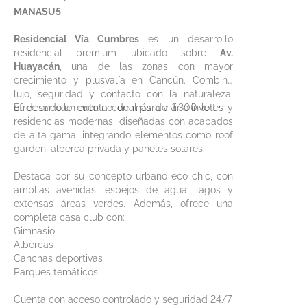
MANASU5
Residencial Vía Cumbres
es un desarrollo
residencial premium ubicado sobre
Av.
Huayacán
, una de las zonas con mayor
crecimiento y plusvalía en Cancún. Combina
lujo, seguridad y contacto con la naturaleza,
ofreciendo un entorno ideal para vivir o invertir.
El desarrollo cuenta con más de 1,300 lotes y
residencias modernas, diseñadas con acabados
de alta gama, integrando elementos como roof
garden, alberca privada y paneles solares.
Destaca por su concepto urbano eco-chic, con
amplias avenidas, espejos de agua, lagos y
extensas áreas verdes. Además, ofrece una
completa casa club con:
Gimnasio
Albercas
Canchas deportivas
Parques temáticos
Cuenta con acceso controlado y seguridad 24/7,