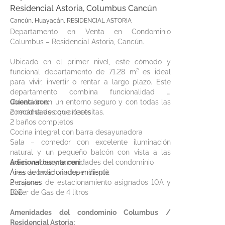
Residencial Astoria, Columbus Cancún
Cancún, Huayacán, RESIDENCIAL ASTORIA
Departamento en Venta en Condominio
Columbus – Residencial Astoria, Cancún.
Ubicado en el primer nivel, este cómodo y
funcional departamento de 71.28 m² es ideal
para vivir, invertir o rentar a largo plazo. Este
departamento combina funcionalidad y
ubicación en un entorno seguro y con todas las
Cuenta con:
comodidades que necesitas.
2 recámaras con clósets
2 baños completos
Cocina integral con barra desayunadora
Sala – comedor con excelente iluminación
natural y un pequeño balcón con vista a las
áreas verdes y amenidades del condominio
Adicional cuenta con:
Área de lavado independiente
Aires acondicionados minisplit
2 cajones de estacionamiento asignados 10A y
Persianas
10B
Boiler de Gas de 4 litros
Amenidades del condominio Columbus /
Residencial Astoria: