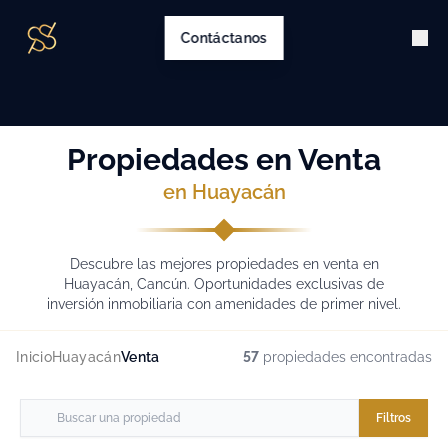
Contáctanos
Propiedades en Venta
en Huayacán
Descubre las mejores propiedades en venta en
Huayacán, Cancún. Oportunidades exclusivas de
inversión inmobiliaria con amenidades de primer nivel.
Inicio
Huayacán
Venta
57
propiedades encontradas
Filtros