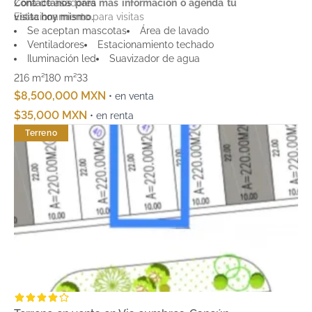
Zona de asadores
Contáctanos para más información o agenda tu
Estacionamiento para visitas
visita hoy mismo.
Andadores peatonales y ciclovía interna
Se aceptan mascotas
Área de lavado
Ventiladores
Estacionamiento techado
Iluminación led
Suavizador de agua
216 m²
180 m²
3
3
$8,500,000 MXN
• en venta
$35,000 MXN
• en renta
Terreno