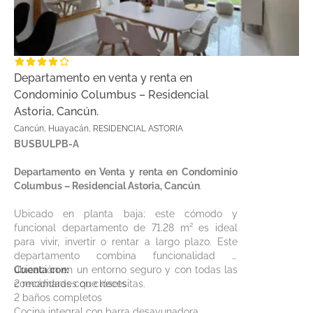
Departamento en venta y renta en
Condominio Columbus – Residencial
Astoria, Cancún.
Cancún, Huayacán, RESIDENCIAL ASTORIA
BUSBULPB-A
Departamento en Venta y renta en Condominio
Columbus – Residencial Astoria, Cancún
.
Ubicado en planta baja; este cómodo y
funcional departamento de 71.28 m² es ideal
para vivir, invertir o rentar a largo plazo. Este
departamento combina funcionalidad y
ubicación en un entorno seguro y con todas las
Cuenta con:
comodidades que necesitas.
2 recámaras con clósets
2 baños completos
Cocina integral con barra desayunadora