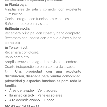
🏡 Planta baja
Amplia área de sala y comedor con excelente
iluminación.
Cocina integral con funcionales espacios.
Baño completo para visitas.
Patio trasero.
🏡 Planta media
Recámara principal con clóset y baño completo.
Recámara secundaria con amplio clóset y baño
completo.
🏡 Tercer nivel
Recámara con clóset.
Baño completo.
Amplia terraza con agradable vista al sendero.
Cuarto independiente para centro de lavado.
✨ Una propiedad con una excelente
distribución, diseñada para brindar comodidad,
privacidad y espacios funcionales para toda la
familia.
Área de lavado
Ventiladores
Iluminación led
Paneles solares
Aire acondicionado
Tinaco
150.53 m²
106.61 m²
3
4