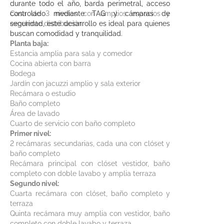
durante todo el año, barda perimetral, acceso
controlado mediante TAG y cámaras de
Casa de 3 niveles con amplios espacios y
seguridad, este desarrollo es ideal para quienes
excelente distribución.
buscan comodidad y tranquilidad.
Planta baja:
Estancia amplia para sala y comedor
Cocina abierta con barra
Bodega
Jardín con jacuzzi amplio y sala exterior
Recámara o estudio
Baño completo
Área de lavado
Cuarto de servicio con baño completo
Primer nivel:
2 recámaras secundarias, cada una con clóset y
baño completo
Recámara principal con clóset vestidor, baño
completo con doble lavabo y amplia terraza
Segundo nivel:
Cuarta recámara con clóset, baño completo y
terraza
Quinta recámara muy amplia con vestidor, baño
completo con doble lavabo y terraza