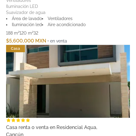
Ventiladores
Iluminación LED
Suavizador de agua
Área de lavado
Ventiladores
Iluminación led
Aire acondicionado
188 m²
120 m²
3
2
$5,600,000 MXN
• en venta
Casa
Casa renta o venta en Residencial Aqua,
Cancún