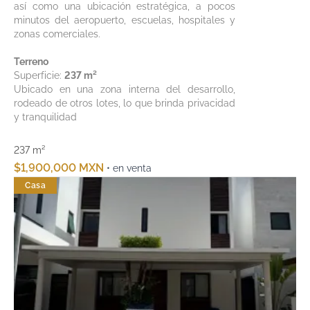
así como una ubicación estratégica, a pocos
minutos del aeropuerto, escuelas, hospitales y
zonas comerciales.
Terreno
Superficie:
237 m²
Ubicado en una zona interna del desarrollo,
rodeado de otros lotes, lo que brinda privacidad
y tranquilidad
237 m²
$1,900,000 MXN
• en venta
Casa