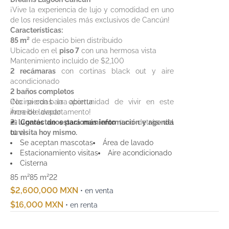
¡Vive la experiencia de lujo y comodidad en uno
de los residenciales más exclusivos de Cancún!
Características:
85 m²
de espacio bien distribuido
Ubicado en el
piso 7
con una hermosa vista
Mantenimiento incluido de $2,100
2 recámaras
con cortinas black out y aire
acondicionado
2 baños completos
Cocina con barra abierta
¡No pierdas la oportunidad de vivir en este
Área de lavado
increíble departamento!
2 lugares de estacionamiento
📲
Contáctanos para más información y agenda
(uno detrás del
otro)
tu visita hoy mismo.
Amenidades de primer nivel:
Se aceptan mascotas
Área de lavado
Alberca
Estacionamiento visitas
Aire acondicionado
Área de juegos
Cisterna
Salón de eventos
85 m²
85 m²
2
2
Gimnasio
$2,600,000 MXN
• en venta
Tienda de servicio
$16,000 MXN
• en renta