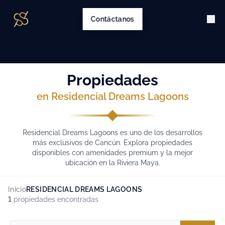
Contáctanos
Propiedades
en Residencial Dreams Lagoons
Residencial Dreams Lagoons es uno de los desarrollos
más exclusivos de Cancún. Explora propiedades
disponibles con amenidades premium y la mejor
ubicación en la Riviera Maya.
Inicio
RESIDENCIAL DREAMS LAGOONS
1
propiedades encontradas