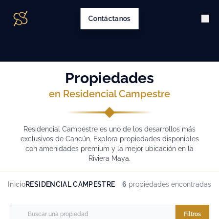
Contáctanos
Propiedades
en Residencial Campestre
Residencial Campestre es uno de los desarrollos más
exclusivos de Cancún. Explora propiedades disponibles
con amenidades premium y la mejor ubicación en la
Riviera Maya.
Inicio
RESIDENCIAL CAMPESTRE
6
propiedades encontradas
Filtros