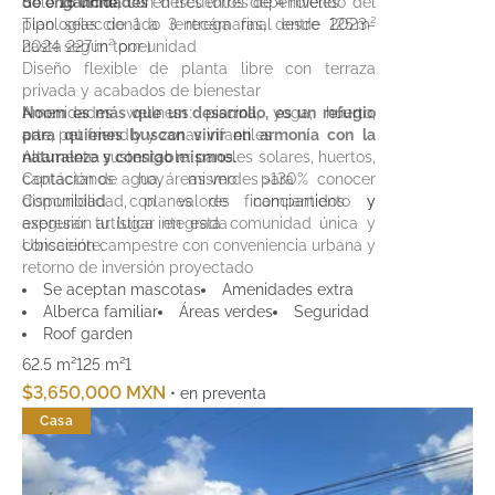
de enganche
Solo
16 unidades
, con descuentos dependiendo del
en tres torres de 4 niveles
plan seleccionado (entrega final entre 2023–
Tipologías de 1 a 3 recámaras, desde 125 m²
2024 según torre)
hasta 227 m² por unidad
Diseño flexible de planta libre con terraza
privada y acabados de bienestar
Amenidades wellness: piscina, yoga, huerto,
Noom es más que un desarrollo, es un refugio
arte, pet friendly y zonas infantiles
para quienes buscan vivir en armonía con la
Altamente sustentable: paneles solares, huertos,
naturaleza y consigo mismos.
captación de agua, áreas verdes >130%
Contáctanos hoy mismo para conocer
Comunidad con valores compartidos y
disponibilidad, planes de financiamiento y
expresión artística integrada
asegurar tu lugar en esta comunidad única y
Ubicación campestre con conveniencia urbana y
consciente.
retorno de inversión proyectado
Se aceptan mascotas
Amenidades extra
Alberca familiar
Áreas verdes
Seguridad
Roof garden
62.5 m²
125 m²
1
$3,650,000 MXN
• en preventa
Casa