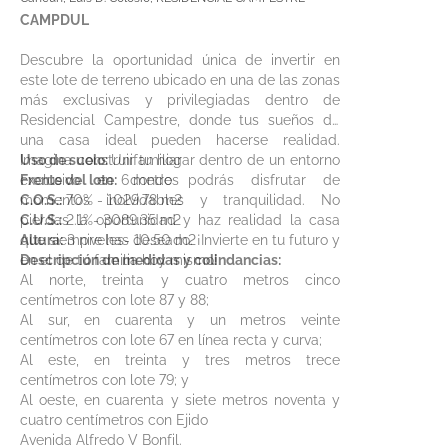
CAMPDUL
Descubre la oportunidad única de invertir en
este lote de terreno ubicado en una de las zonas
más exclusivas y privilegiadas dentro de
Residencial Campestre, donde tus sueños de
una casa ideal pueden hacerse realidad.
Imagina construir tu hogar dentro de un entorno
Uso de suelo:
Unifamiliar
exclusivo en donde podrás disfrutar de
Frente del lote:
6 metros
momentos inolvidables y tranquilidad. No
C.O.S.:
70% - 1029.78 m2
pierdas la oportunidad y haz realidad la casa
C.U.S.:
2.1%- 3089.35 m2
que siempre has deseado. ¡Invierte en tu futuro y
Altura:
3 niveles- 10.50 m2
en el de tu familia hoy mismo!
Descripción de medidas y colindancias:
Al norte, treinta y cuatro metros cinco
centímetros con lote 87 y 88;
Al sur, en cuarenta y un metros veinte
centímetros con lote 67 en línea recta y curva;
Al este, en treinta y tres metros trece
centímetros con lote 79; y
Al oeste, en cuarenta y siete metros noventa y
cuatro centímetros con Ejido
Avenida Alfredo V Bonfil.