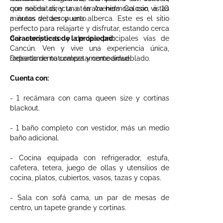
que necesitas, y una terraza hermosa con vistas
con salida directa a la Avenida Colosio, a 10
a áreas verdes y una alberca. Este es el sitio
minutos del aeropuerto.
perfecto para relajarte y disfrutar, estando cerca
del aeropuerto y de las principales vías de
Características de la propiedad:
Cancún. Ven y vive una experiencia única,
rodeado de naturaleza y comodidad.
Departamento competamente amueblado.
Cuenta con:
- 1 recámara con cama queen size y cortinas
blackout.
- 1 baño completo con vestidor, más un medio
baño adicional.
- Cocina equipada con refrigerador, estufa,
cafetera, tetera, juego de ollas y utensilios de
cocina, platos, cubiertos, vasos, tazas y copas.
- Sala con sofá cama, un par de mesas de
centro, un tapete grande y cortinas.