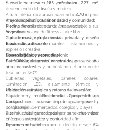
pensado para vivir en paz y conexión.
Superficies desde
125 m² hasta 227 m²
,
dependiendo del diseño y modelo
Altura interior de aproximadamente
2.70 m
para
mayor amplitud y luminosidad
Amenidades enfocadas en salud y comunidad:
Modelo flexible de planta libre adaptable a tus
Piscina central
rodeada de áreas verdes
necesidades
Yoga deck
y zona de fitness al aire libre
Cada unidad incluye
Tipis de masaje y relax social
terraza privada y diseño
bioclimático eficiente
Paseo de arte
con murales, instalaciones y
expresión creativa
Huerto orgánico y zona de picnic
Sostenibilidad y ecotecnias:
Pet friendly
Solo
30% del terreno construido
, juegos infantiles y espacios al aire
, preservando
libre para niños.
árboles existentes y aumentando el área verde
total en un 130%
Cubiertas vegetales, paneles solares,
iluminación LED, aislamiento térmico y
ventilación natural
Ubicación estratégica y retorno de inversión:
Captación y reutilización de agua de lluvia,
Situado en un
Residencial Campestre en
biodigestores, tratamiento de aguas grises y
Cancún
, con acceso rápido a aeropuerto,
compostaje
hospitales, supermercados, colegios y playas
Diseño bioclimático pasivo para maximizar
Alta plusvalía garantizada por su exclusividad,
eficiencia energética y confort.
enfoque sustentable y comunidad afín
Opciones de financiamiento directo desde
Resumen en bullets:
5%