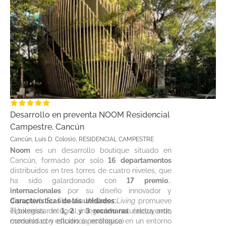
Desarrollo en preventa NOOM Residencial
Campestre, Cancún
Cancún, Luis D. Colosio, RESIDENCIAL CAMPESTRE
Noom
es un desarrollo boutique situado en
Cancún, formado por solo
16 departamentos
distribuidos en tres torres de cuatro niveles, que
ha sido galardonado con
17 premios
internacionales
por su diseño innovador y
disruptivo. Su filosofía
Características de las unidades:
Wellness Living
promueve
el bienestar integral, integrando naturaleza, arte,
Tipologías de
1, 2 y 3 recámaras
(incluyendo
comunidad y eficiencia ecológica en un entorno
modelos con estudio o penthouse)