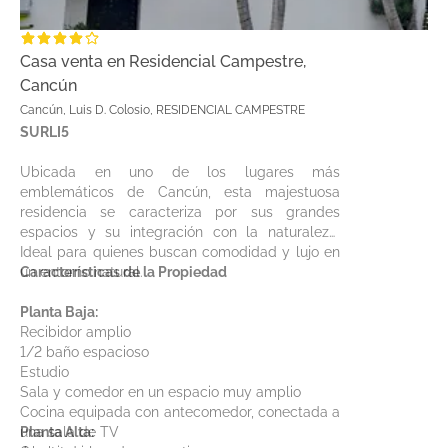
Casa venta en Residencial Campestre,
Cancún
Cancún, Luis D. Colosio, RESIDENCIAL CAMPESTRE
SURLI5
Ubicada en uno de los lugares más
emblemáticos de Cancún, esta majestuosa
residencia se caracteriza por sus grandes
espacios y su integración con la naturaleza.
Ideal para quienes buscan comodidad y lujo en
un entorno natural.
Características de la Propiedad
Planta Baja:
Recibidor amplio
1/2 baño espacioso
Estudio
Sala y comedor en un espacio muy amplio
Cocina equipada con antecomedor, conectada a
una sala de TV
Planta Alta: