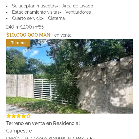
Se aceptan mascotas
Área de lavado
Estacionamiento visitas
Ventiladores
Cuarto servicio
Cisterna
240 m²
1,100 m²
5
5
$10,000,000 MXN
• en venta
Terreno
Terreno en venta en Residencial
Campestre
Cancún, Luis D. Colosio, RESIDENCIAL CAMPESTRE