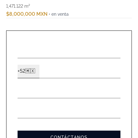
1,471.122 m²
$8,000,000 MXN
• en venta
NOMBR
*
CELUL
+52
🇲🇽
Ext2
*
EMAIL
*
MENSA
*
CONTÁCTANOS