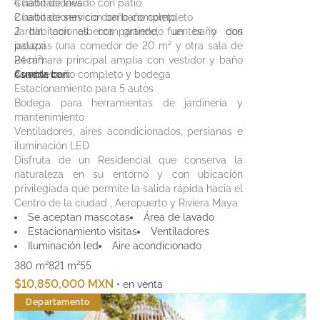
Cuarto de lavado con patio
4 habitaciones:
Cuarto de servicio con baño completo
2 habitaciones con baño completo
Jardín con alberca grande, fuentes y dos
2 habitaciones compartiendo un baño con
palapas (una comedor de 20 m² y otra sala de
jacuzzi
24 m²)
Recámara principal amplia con vestidor y baño
Asador, baño completo y bodega
completo
Cuenta con:
Estacionamiento para 5 autos
Bodega para herramientas de jardinería y
mantenimiento
Ventiladores, aires acondicionados, persianas e
iluminación LED
Disfruta de un Residencial que conserva la
naturaleza en su entorno y con ubicación
privilegiada que permite la salida rápida hacia el
Centro de la ciudad , Aeropuerto y Riviera Maya.
Se aceptan mascotas
Área de lavado
Estacionamiento visitas
Ventiladores
Iluminación led
Aire acondicionado
380 m²
821 m²
5
5
$10,850,000 MXN
• en venta
Departamento