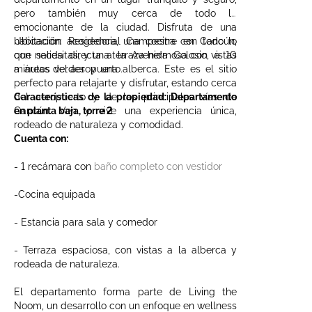
pero también muy cerca de todo lo
emocionante de la ciudad. Disfruta de una
habitación acogedora, una cocina con todo lo
Ubicación: Residencial Campestre en Cancún,
que necesitas, y una terraza hermosa con vistas
con salida directa a la Avenida Colosio, a 10
a áreas verdes y una alberca. Este es el sitio
minutos del aeropuerto.
perfecto para relajarte y disfrutar, estando cerca
del aeropuerto y de las principales vías de
Características de la propiedad: Departamento
Cancún. Ven y vive una experiencia única,
en planta baja, torre 2
rodeado de naturaleza y comodidad.
Cuenta con:
- 1 recámara con
baño completo con vestidor
-Cocina equipada
- Estancia para sala y comedor
- Terraza espaciosa, con vistas a la alberca y
rodeada de naturaleza.
El departamento forma parte de Living the
Noom, un desarrollo con un enfoque en wellness