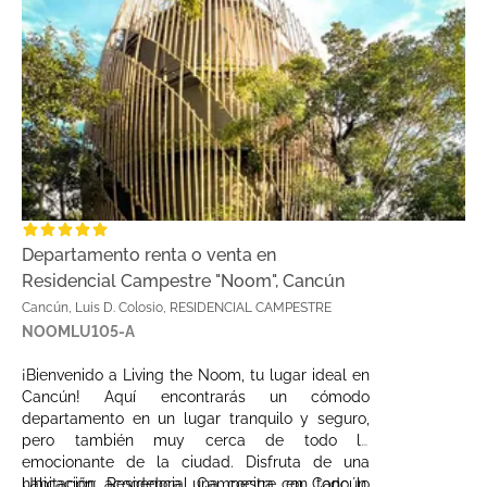
Departamento renta o venta en
Residencial Campestre "Noom", Cancún
Cancún, Luis D. Colosio, RESIDENCIAL CAMPESTRE
NOOMLU105-A
¡Bienvenido a Living the Noom, tu lugar ideal en
Cancún! Aquí encontrarás un cómodo
departamento en un lugar tranquilo y seguro,
pero también muy cerca de todo lo
emocionante de la ciudad. Disfruta de una
habitación acogedora, una cocina con todo lo
Ubicación: Residencial Campestre en Cancún,