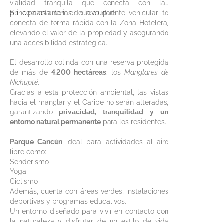
vialidad tranquila que conecta con las
principales arterias de la ciudad.
Su cercanía con el nuevo puente vehicular te
conecta de forma rápida con la Zona Hotelera,
elevando el valor de la propiedad y asegurando
una accesibilidad estratégica.
El desarrollo colinda con una reserva protegida
de más de
4,200 hectáreas
: los
Manglares de
Nichupté
.
Gracias a esta protección ambiental, las vistas
hacia el manglar y el Caribe no serán alteradas,
garantizando
privacidad, tranquilidad y un
entorno natural permanente
para los residentes.
Parque Cancún
ideal para actividades al aire
libre como:
Senderismo
Yoga
Ciclismo
Además, cuenta con áreas verdes, instalaciones
deportivas y programas educativos.
Un entorno diseñado para vivir en contacto con
la naturaleza y disfrutar de un estilo de vida