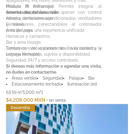
apagadores, enchufes, televisores y más.
Módulo IR (Infrarrojo):
Permite integrar al
sistema dispositivos que operan con control
Amenidades del desarrollo:
remoto, como aires acondicionados, ventiladores
Alberca de hidromasaje.
y televisores, conectándolos al controlador
Gimnasio.
principal para una experiencia unificada.
Área de yoga.
Hamacas y camastros.
Bar y área lounge.
Terraza con vistas panorámicas a la ciudad y la
Contamos con opciones de financiamiento y
Laguna Nichupté.
entrega inmediata, sujetos a disponibilidad .
Seguridad 24/7 y acceso controlado .
Si deseas más información o agendar una visita,
no dudes en contactarme.
Áreas verdes
Seguridad
Palapa
Bar
Estacionamiento techado
Iluminación led
63.59 m²
1,000 m²
1
$4,208,000 MXN
• en venta
Desarrollo