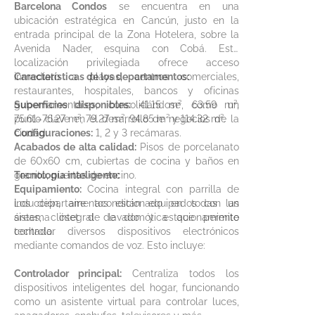
Barcelona Condos
se encuentra en una
ubicación estratégica en Cancún, justo en la
entrada principal de la Zona Hotelera, sobre la
Avenida Nader, esquina con Cobá. Esta
localización privilegiada ofrece acceso
inmediato a playas, centros comerciales,
Características de los departamentos:
restaurantes, hospitales, bancos y oficinas
gubernamentales, consolidándose como un
Superficies disponibles:
41.15 m², 63.59 m²,
punto clave en el desarrollo de negocios de la
75.61–76.27 m², 79.27 m², 94.85 m² y 114.32 m².
ciudad.
Configuraciones:
1, 2 y 3 recámaras.
Acabados de alta calidad:
Pisos de porcelanato
de 60x60 cm, cubiertas de cocina y baños en
granito, puertas de encino.
Tecnología inteligente:
Equipamiento:
Cocina integral con parrilla de
inducción, aire acondicionado en todas las
Los departamentos están equipados con un
áreas, clóset de lavado y estacionamiento
sistema integral de domótica que permite
techado.
controlar diversos dispositivos electrónicos
mediante comandos de voz. Esto incluye:
Controlador principal:
Centraliza todos los
dispositivos inteligentes del hogar, funcionando
como un asistente virtual para controlar luces,