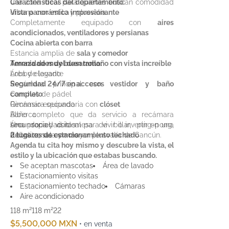
una zona ideal para quienes buscan comodidad
Características del departamento:
urbana con estilo y plusvalía.
Vista panorámica impresionante
Completamente equipado con
aires
acondicionados, ventiladores y persianas
Cocina abierta con barra
Estancia amplia de
sala y comedor
Terraza de muy buen tamaño con vista increíble
Amenidades del desarrollo:
Área de lavado
Lobby elegante
Recámara principal con
Seguridad 24/7 en accesos
vestidor y baño
completo
Canchas de pádel
Recámara secundaria con
Gimnasio equipado
clóset
Baño completo que da servicio a recámara
Alberca
secundaria y visitas
Área social con mesa de billar, ping-pong,
Una propiedad ideal para vivir o invertir en una
2 lugares de estacionamiento techado
futbolito, sala y más
de las zonas con mayor plusvalía de Cancún.
Agenda tu cita hoy mismo y descubre la vista, el
estilo y la ubicación que estabas buscando.
Se aceptan mascotas
Área de lavado
Estacionamiento visitas
Estacionamiento techado
Cámaras
Aire acondicionado
118 m²
118 m²
2
2
$5,500,000 MXN
• en venta