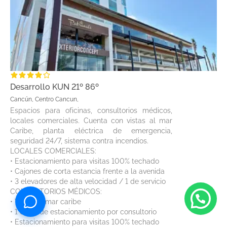
Desarrollo KUN 21º 86º
Cancún, Centro Cancun,
Espacios para oficinas, consultorios médicos,
locales comerciales. Cuenta con vistas al mar
Caribe, planta eléctrica de emergencia,
seguridad 24/7, sistema contra incendios.
LOCALES COMERCIALES:
• Estacionamiento para visitas 100% techado
• Cajones de corta estancia frente a la avenida
• 3 elevadores de alta velocidad / 1 de servicio
CONSULTORIOS MÉDICOS:
• Vistas al mar caribe
• 1 cajón de estacionamiento por consultorio
• Estacionamiento para visitas 100% techado