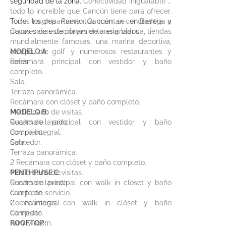
seguridad de la zona.
Conectividad inigualable a
todo lo increíble que Cancún tiene para ofrecer.
Torre Insignia Puerto Cancún se encuentra a
Todos los departamentos cuentan con Bodega y
pocos pasos de playas de arena blanca, tiendas
Cajones de estacionamiento asignados.
mundialmente famosas, una marina deportiva,
campo de golf y numerosos restaurantes y
MODELO A:
cafés.
Recámara principal con vestidor y baño
completo.
Sala.
Terraza panorámica.
Recámara con clóset y baño completo.
Medio baño de visitas.
MODELO B:
Cuarto de lavado.
Recámara principal con vestidor y baño
Cocina integral.
completo.
Comedor.
Sala.
Terraza panorámica.
2 Recámara con clóset y baño completo.
Medio baño de visitas.
PENTHPUSE C:
Cuarto de lavado.
Recámara principal con walk in clóset y baño
Cuarto de servicio.
completo.
Cocina integral.
2 recámaras con walk in clóset y baño
Comedor.
completo.
Family room.
ROOFTOP: