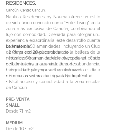
RESIDENCES.
Cancún, Centro Cancun,
Nautica Residences by Nauma ofrece un estilo
de vida único conocido como “Hotel Living” en la
zona más exclusiva de Cancún, combinando el
lujo con comodidad. Diseñada para otorgar una
experiencia exraordinaria, este desarrollo cuenta
con más de 50 amenidades, incluyendo un Club
La Anatomía
de Playa exclusivo, combinando la belleza de la
• 2 torres con 20 pisos cada una
naturaleza con un servicio excepcional. Cada
• Más de 50 amenidades incluyendo un centro
detalle inspira a una vida llena de abundancia,
de bienestar y una zona de deportes
tranquilidad y bienestar, transformando el día a
• Un club de playa privado y exclusivo
día en una experiencia elevada y de plenitud.
• Hermosas vistas a la Laguna Nichupté
• Fácil acceso y conectividad a la zona escolar
de Cancún
PRE- VENTA
SMALL
Desde 71 m2
MEDIUM
Desde 107 m2