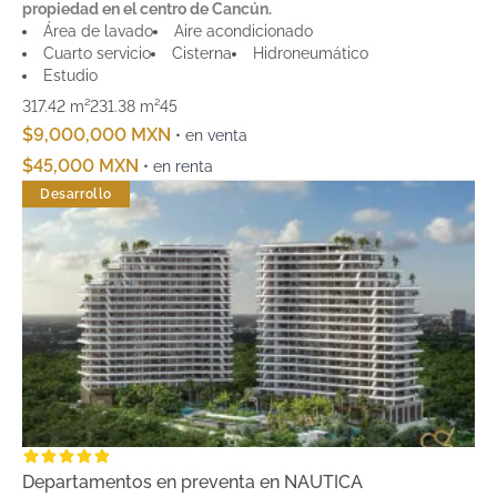
propiedad en el centro de Cancún.
Área de lavado
Aire acondicionado
Cuarto servicio
Cisterna
Hidroneumático
Estudio
317.42 m²
231.38 m²
4
5
$9,000,000 MXN
• en venta
$45,000 MXN
• en renta
Desarrollo
Departamentos en preventa en NAUTICA