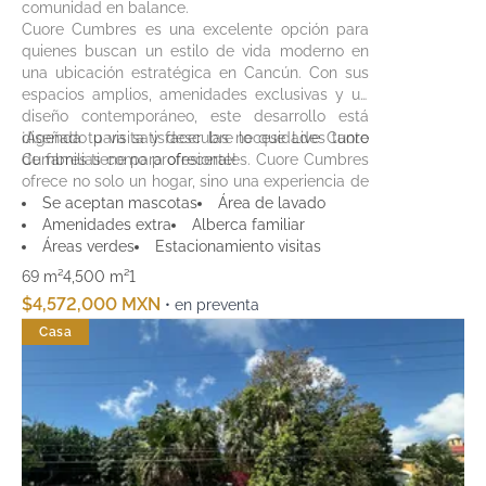
comunidad en balance.
Cuore Cumbres es una excelente opción para
quienes buscan un estilo de vida moderno en
una ubicación estratégica en Cancún. Con sus
espacios amplios, amenidades exclusivas y un
diseño contemporáneo, este desarrollo está
diseñado para satisfacer las necesidades tanto
¡Agenda tu visita y descubre lo que Live Cuore
de familias como profesionales. Cuore Cumbres
Cumbres tiene para ofrecerte!
ofrece no solo un hogar, sino una experiencia de
vida única en el corazón de Cancún.
Se aceptan mascotas
Área de lavado
Amenidades extra
Alberca familiar
Áreas verdes
Estacionamiento visitas
69 m²
4,500 m²
1
$4,572,000 MXN
• en preventa
Casa