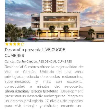
Nundeck con camastros
Jacuzzis
Pool Bar
Área de asadores
Lounge Spots
Desarrollo preventa LIVE CUORE
CUMBRES
Cancún, Centro Cancun, RESIDENCIAL CUMBRES
Residencial Cumbres ofrece la mejor calidad de
vida en Cancún. Ubicado en una zona
privilegiada, rodeado de escuelas, restaurantes,
supermercados, y más, con excelente
conectividad a minutos del aeropuerto,
universidades y la zona hotelera.
Eleva Capital Group y Metric Development
presentan un desarrollo audaz que se integra en
un entorno privilegiado. 17 niveles de espacios
para vivir, trabajar y disfrutar, creando una