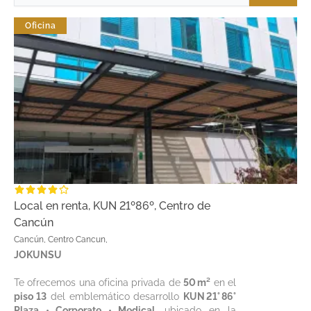
Oficina
Local en renta, KUN 21º86º, Centro de
Cancún
Cancún, Centro Cancun,
JOKUNSU
Te ofrecemos una oficina privada de
50 m²
en el
piso 13
del emblemático desarrollo
KUN 21° 86°
Plaza • Corporate • Medical
, ubicado en la