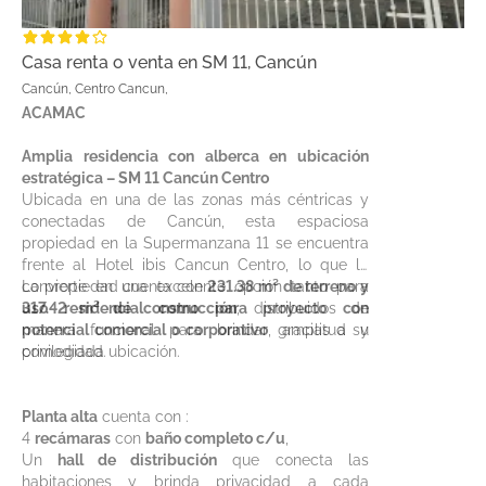
Casa renta o venta en SM 11, Cancún
Cancún, Centro Cancun,
ACAMAC
Amplia residencia con alberca en ubicación
estratégica – SM 11 Cancún Centro
Ubicada en una de las zonas más céntricas y
conectadas de Cancún, esta espaciosa
propiedad en la Supermanzana 11 se encuentra
frente al Hotel ibis Cancun Centro, lo que la
convierte en una excelente opción tanto para
La propiedad cuenta con
231.38 m² de terreno y
uso residencial como para proyecto con
317.42 m² de construcción
, distribuidos de
potencial comercial o corporativo
manera funcional para brindar amplitud y
, gracias a su
privilegiada ubicación.
comodidad.
Planta alta
cuenta con :
4
recámaras
con
baño completo c/u
,
Un
hall de distribución
que conecta las
habitaciones y brinda privacidad a cada