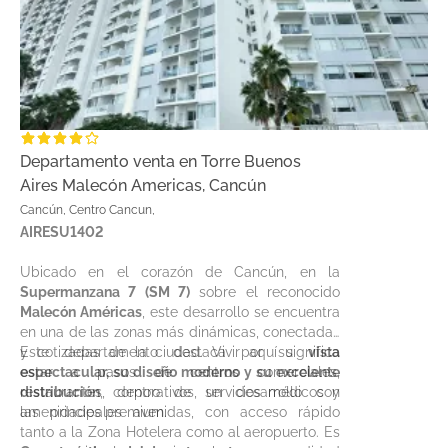
Departamento venta en Torre Buenos
Aires Malecón Americas, Cancún
Cancún, Centro Cancun,
AIRESU1402
Ubicado en el corazón de Cancún, en la
Supermanzana 7 (SM 7)
sobre el reconocido
Malecón Américas
, este desarrollo se encuentra
en una de las zonas más dinámicas, conectadas
y cotizadas de la ciudad. Vivir aquí significa
Este departamento destaca por su
vista
estar a pasos de centros comerciales,
espectacular, su diseño moderno y su excelente
restaurantes, corporativos, servicios médicos y
distribución
, dentro de un desarrollo con
las principales avenidas, con acceso rápido
amenidades premium.
tanto a la Zona Hotelera como al aeropuerto. Es