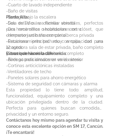
-Cuarto de lavado independiente
-Baño de visitas
-Bodega bajo la escalera
Planta Alta:
-Dos estudios u oficinas versátiles, perfectos
-Sala de TV o área familiar abierta
para home office o habitaciones extra
-Dos recámaras secundarias con clóset, que
-Hermoso jardín trasero con alberca privada
comparten un baño completo
-Estacionamiento techado con capacidad para
-Recámara principal muy amplia, con una
12 autos
acogedora sala de estar privada, baño completo
-Cuarto de servicio con baño completo
y excelente iluminación
Extras que hacen la diferencia
-Bodega para almacenar en el exterior
-Aires acondicionados en varias áreas
-Cortinas anticiclónicas instaladas
-Ventiladores de techo
-Paneles solares para ahorro energético
-Sistema de seguridad con cámaras y alarma
Esta propiedad lo tiene todo: amplitud,
funcionalidad, equipamiento completo y una
ubicación privilegiada dentro de la ciudad.
Perfecta para quienes buscan comodidad,
privacidad y un entorno seguro.
Contáctanos hoy mismo para agendar tu visita y
conoce esta excelente opción en SM 17, Cancún.
¡Te encantará!