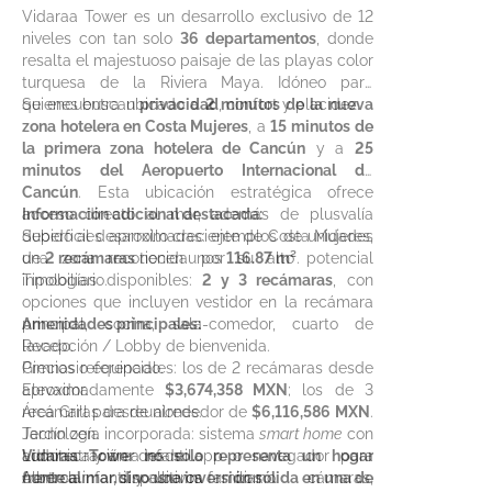
Vidaraa Tower es un desarrollo exclusivo de 12
niveles con tan solo
36 departamentos
, donde
resalta el majestuoso paisaje de las playas color
turquesa de la Riviera Maya. Idóneo para
quienes buscan
Se encuentra ubicado a
privacidad
2 minutos de la nueva
, confort y placidez.
zona hotelera en Costa Mujeres
, a
15 minutos de
la primera zona hotelera de Cancún
y a
25
minutos del Aeropuerto Internacional de
Cancún
. Esta ubicación estratégica ofrece
acceso directo al mar, además de plusvalía
Información adicional destacada:
debido al desarrollo creciente de Costa Mujeres,
Superficies aproximadas: ejemplos de unidades
una zona reconocida por su alto potencial
de
2 recámaras
tienen unos
116.87 m²
.
inmobiliario.
Tipologías disponibles:
2 y 3 recámaras
, con
opciones que incluyen vestidor en la recámara
principal, cocina, sala-comedor, cuarto de
Amenidades principales:
lavado.
Recepción / Lobby de bienvenida.
Precios referenciales: los de 2 recámaras desde
Gimnasio equipado.
aproximadamente
Elevador.
$3,674,358 MXN
; los de 3
recámaras desde alrededor de
Área Grill para reuniones.
$6,116,586 MXN
.
Tecnología incorporada: sistema
Jardín zen.
smart home
con
administración desde app o navegador para
Ludoteca y área infantil.
Vidaraa Tower no solo representa un hogar
controlar dispositivos como cámaras,
Alberca infantil y alberca familiar.
frente al mar, sino una inversión sólida en una de