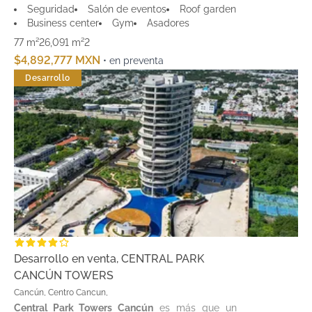
Seguridad
Salón de eventos
Roof garden
Business center
Gym
Asadores
77 m²
26,091 m²
2
$4,892,777 MXN
• en preventa
Desarrollo
Desarrollo en venta, CENTRAL PARK
CANCÚN TOWERS
Cancún, Centro Cancun,
Central Park Towers Cancún
es más que un