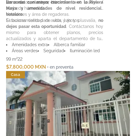
termostatos, alarmas, etc.
Zona de camastros húmedos (wet lounge /
las zonas con mayor crecimiento en la Riviera
sunbeds húmedos).
Maya y amenidades de nivel residencial-
Vestidores y área de regaderas.
hotelero.
Estacionamiento para autos y motos.
Si buscas calidad de vida, lujo y plusvalía,
no
dejes pasar esta oportunidad
. Contáctanos hoy
mismo para obtener planos, precios
actualizados y aparta el departamento de tus
sueños en Vidaraa Tower. ¡Tu hogar junto al mar
Amenidades extra
Alberca familiar
te espera!
Áreas verdes
Seguridad
Iluminación led
99 m²
2
2
$7,800,000 MXN
• en preventa
Casa