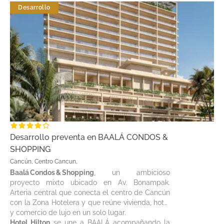
Desarrollo
Desarrollo preventa en BAALÁ CONDOS &
SHOPPING
Cancún, Centro Cancun,
Baalá Condos & Shopping
, un ambicioso
proyecto mixto ubicado en Av. Bonampak.
Arteria central que conecta el centro de Cancún
con la Zona Hotelera y que reúne vivienda, hotel
y comercio de lujo en un solo lugar.
Hotel Hilton
se une a BAALÁ acompañando la