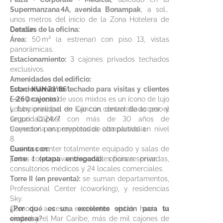
Supermanzana 4A, avenida Bonampak
, a solo
unos metros del inicio de la Zona Hotelera de
Cancún.
Detalles de la oficina:
Área:
50 m² (a estrenar) con piso 13, vistas
panorámicas.
Estacionamiento:
3 cajones privados techados
exclusivos.
Amenidades del edificio:
Estacionamiento techado para visitas y clientes
Sobre
KUN 21° 86°
:
(~260 cajones)
Este proyecto de usos mixtos es un ícono de lujo
Lobby principal de lujo con control de acceso y
y funcionalidad en Cancún, desarrollado por el
seguridad 24/7
Grupo Cápitel con más de 30 años de
Comedor para empleados compartido en nivel
trayectoria en proyectos de alta plusvalía.
8.
Business center totalmente equipado y salas de
Cuenta con:
juntas corporativas disponibles para reservar.
Torre I (etapa entregada):
oficinas privadas,
consultorios médicos y 24 locales comerciales.
Torre II (en preventa):
se suman departamentos,
Professional Center (coworking), y residencias
Sky.
Cómodo acceso, excelentes vistas hacia la
¿Por qué es una excelente opción para tu
ciudad y el Mar Caribe, más de mil cajones de
empresa?