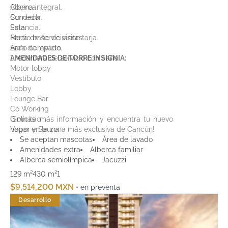
Cocina integral.
Alberca.
Comedor.
Sundeck.
Sala.
Estancia.
Medio baño de visitas.
Barra de servicio con tarja.
Área de lavado.
Baño completo.
1 recámara de servicio con baño.
AMENIDADES DE TORRE INSIGNIA:
Motor lobby
Vestíbulo
Lobby
Lounge Bar
Co Working
Gimnasio
¡Solicita más información y encuentra tu nuevo
Vapor y Sauna
hogar en la zona más exclusiva de Cancún!
Baños y Vestidores
Se aceptan mascotas
Área de lavado
Área de spa y masajes
Amenidades extra
Alberca familiar
Cine
Alberca semiolímpica
Jacuzzi
Teens Club
129 m²
430 m²
1
Kids Club
$9,514,200 MXN
• en preventa
Simulador de Golf
Terraza Panorámica
Desarrollo
Infiniti Pool
Carrol de nado