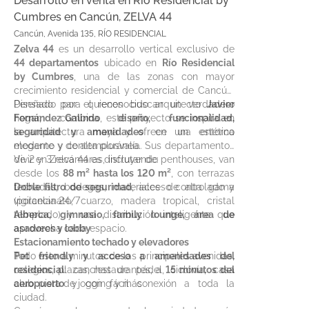
Desarrollo en venta en Río Residencial by
Cumbres en Cancún, ZELVA 44
Cancún, Avenida 135, RÍO RESIDENCIAL
Zelva 44
es un desarrollo vertical exclusivo de
44 departamentos
ubicado en
Río Residencial
by Cumbres
, una de las zonas con mayor
crecimiento residencial y comercial de Cancún.
Pensado para quienes buscan un verdadero
Diseñado por el reconocido arquitecto
Javier
hogar, combina
Fernández Galindo
, este proyecto se inspira en
diseño, funcionalidad,
seguridad y amenidades
la arquitectura maya y ofrece una estética
en un entorno
moderno y de alta plusvalía.
elegante y contemporánea. Sus departamentos
de 2 y 3 recámaras, incluyendo penthouses, van
Vivir en Zelva 44 es disfrutar de:
desde los
88 m² hasta los 120 m²
, con terrazas
techadas, bodegas, materiales de alta gama
Doble filtro de seguridad
, acceso controlado y
(porcelanato, cuarzo, madera tropical, cristal
vigilancia 24/7
templado) y una distribución inteligente que
Alberca, gimnasio, family lounge, área de
aprovecha cada espacio.
asadores y lobby
Estacionamiento techado y elevadores
Pet friendly y acceso a amenidades del
Todo esto a minutos de las principales avenidas,
residencial
colegios, plazas, restaurantes, a
: canchas de pádel, ciclovía, casa
15 minutos del
club, pista de jogging y más
aeropuerto
y con fácil conexión a toda la
ciudad.