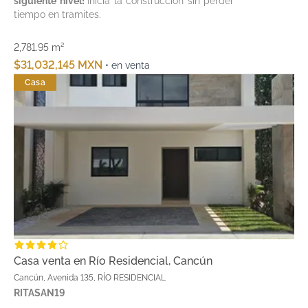
siguiente nivel!
Inicia la construcción sin perder
tiempo en tramites.
2,781.95 m²
$31,032,145 MXN
• en venta
Casa
Casa venta en Río Residencial, Cancún
Cancún, Avenida 135, RÍO RESIDENCIAL
RITASAN19