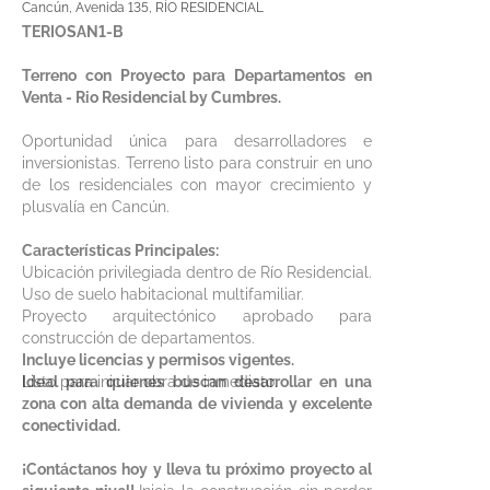
Cancún, Avenida 135, RÍO RESIDENCIAL
TERIOSAN1-B
Terreno con Proyecto para Departamentos en
Venta - Rio Residencial by Cumbres.
Oportunidad única para desarrolladores e
inversionistas. Terreno listo para construir en uno
de los residenciales con mayor crecimiento y
plusvalía en Cancún.
Características Principales:
Ubicación privilegiada dentro de Río Residencial.
Uso de suelo habitacional multifamiliar.
Proyecto arquitectónico aprobado para
construcción de departamentos.
Incluye licencias y permisos vigentes.
Listo para iniciar obra de inmediato.
Ideal para quienes buscan desarrollar en una
zona con alta demanda de vivienda y excelente
conectividad.
¡Contáctanos hoy y lleva tu próximo proyecto al