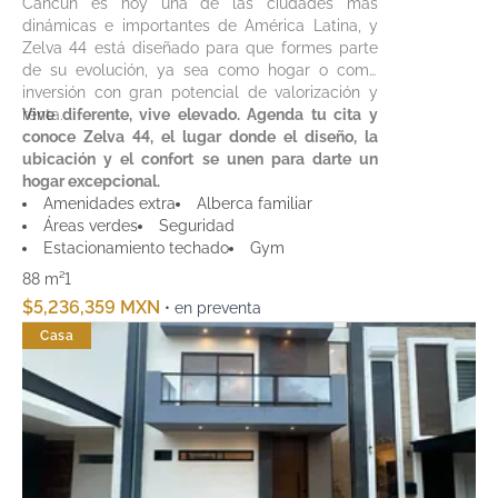
Cancún es hoy una de las ciudades más
dinámicas e importantes de América Latina, y
Zelva 44 está diseñado para que formes parte
de su evolución, ya sea como hogar o como
inversión con gran potencial de valorización y
renta.
Vive diferente, vive elevado. Agenda tu cita y
conoce Zelva 44, el lugar donde el diseño, la
ubicación y el confort se unen para darte un
hogar excepcional.
Amenidades extra
Alberca familiar
Áreas verdes
Seguridad
Estacionamiento techado
Gym
88 m²
1
$5,236,359 MXN
• en preventa
Casa