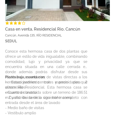
Casa en venta, Residencial Rio, Cancún
Cancún, Avenida 135, RÍO RESIDENCIAL
SEDUL
Conoce esta hermosa casa de dos plantas que
ofrece un estilo de vida inigualable, combinando
comodidad, lujo y privacidad ya que se
encuentra situada en una calle cerrada en
donde además podrás disfrutar desde sus
recámaras secundarias de vistas directas a los
Planta baja, cuenta con:
hermosos jardines centrales y amenidades que
- Estacionamiento con espacio para 2
ofrece Rio Residencial. Esta hermosa casa se
automóviles
encuentra construida sobre un terreno de 186.51
- Cuarto de lavado
m2 y distribuida de la siguiente manera:
- Cuarto de servicio con baño completo con
entrada desde el área de lavado
- Medio baño de visitas
- Vestíbulo amplio