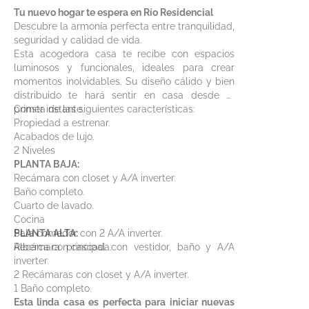
Tu nuevo hogar te espera en Río Residencial
Descubre la armonía perfecta entre tranquilidad,
seguridad y calidad de vida.
Esta acogedora casa te recibe con espacios
luminosos y funcionales, ideales para crear
momentos inolvidables. Su diseño cálido y bien
distribuido te hará sentir en casa desde el
primer instante.
Consta de las siguientes características:
Propiedad a estrenar.
Acabados de lujo.
2 Niveles
PLANTA BAJA:
Recámara con closet y A/A inverter.
Baño completo.
Cuarto de lavado.
Cocina
Sala comedor con 2 A/A inverter.
PLANTA ALTA:
Alberca con cascada.
Recámara principal con vestidor, baño y A/A
inverter.
2 Recámaras con closet y A/A inverter.
1 Baño completo.
Esta linda casa es perfecta para iniciar nuevas