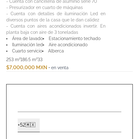
- Cuenta con cancelería de aluminio serie 70
- Presurizador en cuarto de máquinas
- Cuenta con detalles de iluminación Led en
diversos puntos de la casa que le dan calidez
- Cuenta con aires acondicionados invertir. En
planta baja con aire de 3 toneladas
Área de lavado
Estacionamiento techado
Iluminación led
Aire acondicionado
Cuarto servicio
Alberca
253 m²
186.5 m²
3
3
$7,000,000 MXN
• en venta
NOMBR
*
CELUL
+52
🇲🇽
Ext2
*