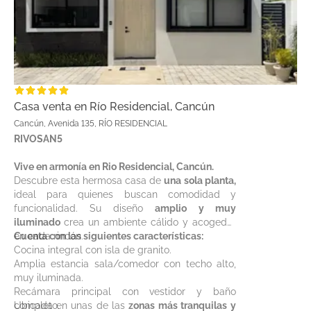
Casa venta en Río Residencial, Cancún
Cancún, Avenida 135, RÍO RESIDENCIAL
RIVOSAN5
Vive en armonía en Rio Residencial, Cancún.
Descubre esta hermosa casa de
una sola planta,
ideal para quienes buscan comodidad y
funcionalidad. Su diseño
amplio y muy
iluminado
crea un ambiente cálido y acogedor
en cada rincón.
Cuenta con las siguientes características:
Cocina integral con isla de granito.
Amplia estancia sala/comedor con techo alto,
muy iluminada.
Recámara principal con vestidor y baño
completo.
Ubicada en unas de las
zonas más tranquilas y