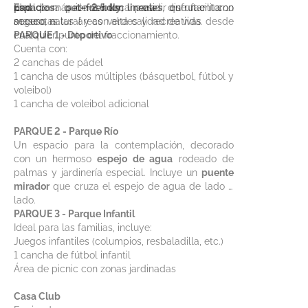
Espacios pet–friendly
ideal para quienes buscan residir en un entorno
pad
de más de
2.5 km lineales
, para disfrutar con
, que facilita el
mascotas.
seguro, natural y con alta calidad de vida.
acceso a las áreas verdes y recreativas desde
cualquier punto del fraccionamiento.
PARQUE 1 - Deportivo
Cuenta con:
2 canchas de pádel
1 cancha de usos múltiples (básquetbol, fútbol y
voleibol)
1 cancha de voleibol adicional
PARQUE 2 - Parque Río
Un espacio para la contemplación, decorado
con un hermoso
espejo de agua
rodeado de
palmas y jardinería especial. Incluye un
puente
mirador
que cruza el espejo de agua de lado a
lado.
PARQUE 3 - Parque Infantil
Ideal para las familias, incluye:
Juegos infantiles (columpios, resbaladilla, etc.)
1 cancha de fútbol infantil
Área de picnic con zonas jardinadas
Casa Club