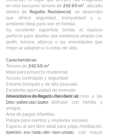
en este exclusivo terreno de
242.60 m²
, ubicado
dentro de
Regatta Residencial
, un desarrollo
que ofrece seguridad, tranquilidad y un
ambiente ideal para vivir en familia.
Su excelente superficie brinda el espacio
perfecto para diseñar una residencia amplia con
jardín, terraza, alberca o las amenidades que
mejor se adapten a tu estilo de vida.
Características:
Terreno de
242.60 m²
Ideal para proyecto residencial
Acceso controlado y seguridad
Entorno tranquilo y de alta plusvalía
Excelente oportunidad de inversión
Ubicación estratégica con fácil acceso a las
Amenidades de Regatta Residencial:
principales vialidades
Dos albercas para disfrutar con familia y
amigos.
Área de juegos infantiles.
Palapa para eventos y reuniones sociales.
Espacio al aire libre ideal para yoga, meditación,
ejercicio o actividades recreativas.
Invierte en una de las zonas con mayor