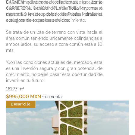
CARMEN y terrenos colindantes, asi como
En las inmediaciónes de esta zona se localiza la
caseta en el acceso del desarrollo, entorno al
CARRETERA CANCUN PLAYA TULUM y mas o
desarrollo existen otros desarrollos similares
menos a 3 km del poblado de Puerto Morelos el
actualmente en proceso de crecimiento.
cual goza de todos los servicios.
Se trata de un lote de terreno con vista hacia el
área común teniendo únicamente colindancias a
ambos lados, su acceso a zona común está a 10
mts.
"Con las condiciones actuales del mercado, esta
es una inversión segura y con gran potencial de
crecimiento, no dejes pasar esta oportunidad de
invertir en tu futuro".
161.77 m²
$995,000 MXN
• en venta
Desarrollo