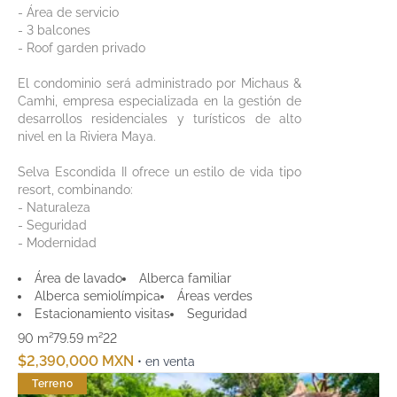
- Área de servicio
- 3 balcones
- Roof garden privado
El condominio será administrado por Michaus &
Camhi, empresa especializada en la gestión de
desarrollos residenciales y turísticos de alto
nivel en la Riviera Maya.
Selva Escondida II ofrece un estilo de vida tipo
resort, combinando:
- Naturaleza
- Seguridad
- Modernidad
Área de lavado
Alberca familiar
Alberca semiolímpica
Áreas verdes
Estacionamiento visitas
Seguridad
90 m²
79.59 m²
2
2
$2,390,000 MXN
• en venta
Terreno