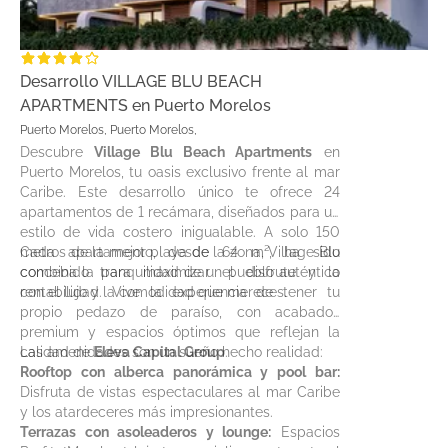
Desarrollo VILLAGE BLU BEACH
APARTMENTS en Puerto Morelos
Puerto Morelos, Puerto Morelos,
Descubre
Village Blu Beach Apartments
en
Puerto Morelos, tu oasis exclusivo frente al mar
Caribe. Este desarrollo único te ofrece 24
apartamentos de 1 recámara, diseñados para un
estilo de vida costero inigualable. A solo 150
metros de la mejor playa de la zona, Village Blu
Cada apartamento, desde 64 m², ha sido
combina la tranquilidad de un pueblo auténtico
concebido para maximizar el disfrute y la
con el lujo y la comodidad que mereces.
rentabilidad. Vive la experiencia de tener tu
propio pedazo de paraíso, con acabados
premium y espacios óptimos que reflejan la
calidad de
Las amenidades son un sueño hecho realidad:
Eleva Capital Group
.
Rooftop con alberca panorámica y pool bar:
Disfruta de vistas espectaculares al mar Caribe
y los atardeceres más impresionantes.
Terrazas con asoleaderos y lounge:
Espacios