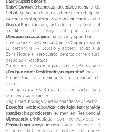
Salón de belleza
Park & Sport Center):
Kids Club para el entretenimiento de niños
Sport Center:
3 canchas de pádel, cancha de
Pet friendly
fútbol 7, cancha de tenis, alberca semiolímpica,
Lobby con concierge y estacionamiento para
wellness center, sauna y vapor, teen zone
visitas
Central Park:
Ciclovía, pista de jogging, teatro al
aire libre, jardín de yoga, skate park, área pet,
playground para niños, hamacas y sport bar
Ubicación estratégica:
En el corazón de Cancún Centro/Supermanzana
11, cercano a Av. Colosio y acceso rápido a la
Zona Hotelera, aeropuerto, centros comerciales,
escuelas y hospitales
En desarrollo con alta plusvalía, diseñado para
brindar confort, seguridad y convivencia social
¿Por qué elegir Residencial Vanguardia?
Arquitectura y amenidades con calidad de
resort
Tipologías de 2 y 3 recámaras pensadas para
familias y convivencia
Seguridad, bodega y estacionamiento privados
Espacios comunitarios deportivos y de
Eleva tu estilo de vida con lujo funcional y
recreación al aire libre
detalles inspirados en el mar en Residencial
Ubicación privilegiada con conectividad y
Vanguardia.
plusvalía garantizada
Contáctanos hoy mismo
para conocer la
disponibilidad, precios y planes de pagos