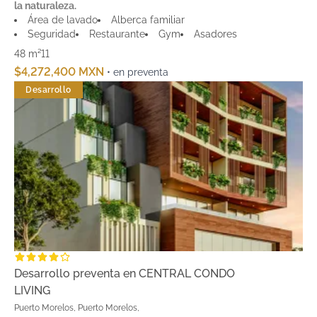
la naturaleza.
Área de lavado
Alberca familiar
Seguridad
Restaurante
Gym
Asadores
48 m²
1
1
$4,272,400 MXN
• en preventa
Desarrollo
Desarrollo preventa en CENTRAL CONDO
LIVING
Puerto Morelos, Puerto Morelos,