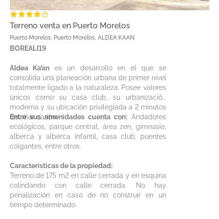
Terreno venta en Puerto Morelos
Puerto Morelos, Puerto Morelos, ALDEA KAAN
BOREALI19
Aldea Ka’an
es un desarrollo en el que se
consolida una planeación urbana de primer nivel
totalmente ligado a la naturaleza. Posee valores
únicos como su casa club, su urbanización
moderna y su ubicación privilegiada a 2 minutos
del mar caribe.
Entre sus amenidades cuenta con:
Andadores
ecológicos, parque central, área zen, gimnasio,
alberca y alberca infantil, casa club, puentes
colgantes, entre otros.
Características de la propiedad:
Terreno de 175 m2 en calle cerrada y en esquina
colindando con calle cerrada. No hay
penalización en caso de no construir en un
tiempo determinado.