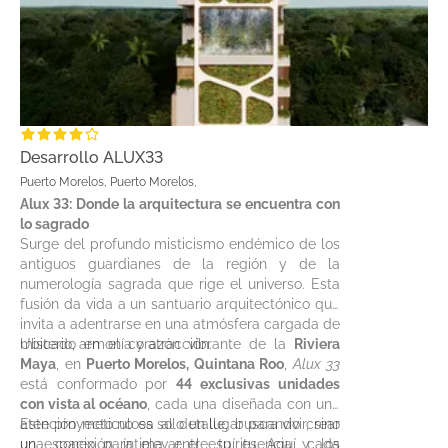
Desarrollo ALUX33
Puerto Morelos, Puerto Morelos,
Alux 33: Donde la arquitectura se encuentra con
lo sagrado
Surge del profundo misticismo endémico de los
antiguos guardianes de la región y de la
numerología sagrada que rige el universo. Esta
fusión da vida a un santuario arquitectónico que
invita a adentrarse en una atmósfera cargada de
misterio, armonía y atracción.
Ubicado en el corazón vibrante de la
Riviera
Maya
, en
Puerto Morelos, Quintana Roo
,
Alux 33
está conformado por
44 exclusivas unidades
con vista al océano
, cada una diseñada con una
atención meticulosa al detalle, buscando crear
Este proyecto no es solo un lugar para vivir, sino
una conexión íntima entre tu esencia y los
un espacio para elevar el espíritu. Aquí, cada