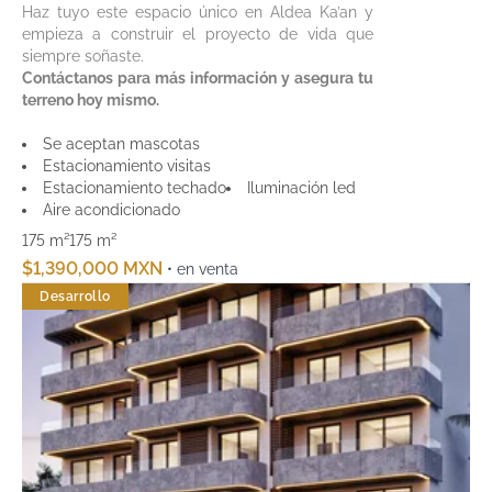
Haz tuyo este espacio único en Aldea Ka’an y
empieza a construir el proyecto de vida que
siempre soñaste.
Contáctanos para más información y asegura tu
terreno hoy mismo.
Se aceptan mascotas
Estacionamiento visitas
Estacionamiento techado
Iluminación led
Aire acondicionado
175 m²
175 m²
$1,390,000 MXN
• en venta
Desarrollo