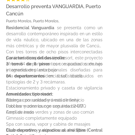
Desarrollo preventa VANGUARDIA, Puerto
Cancún
Puerto Morelos, Puerto Morelos,
Residencial Vanguardia
se presenta como un
desarrollo contemporáneo inspirado en un estilo
de vida náutico, ubicado en una de las zonas
más céntricas y de mayor plusvalía de Cancún.
Con tres torres de ocho pisos interconectadas
por áreas compartidas tipo resort, este proyecto
Características del desarrollo:
ofrece 84 departamentos con acabados de lujo
3 torres de 8 pisos
con espacios comunes
y amenidades excepcionales diseñadas para
integrados en planta baja
una experiencia residencial sofisticada.
84 departamentos
en total, distribuidos en
tipologías de 2 y 3 recámaras.
Estacionamiento privado y caseta de vigilancia
con acceso controlado
Amenidades tipo resort:
Bodegas por unidad y áreas de servicio
Alberca con asoleadero estilo Infinity
Lobbies modernos con seguridad 24/7
Pool bar y zona lounge con área de BBQ
Amplias áreas verdes y zonas de uso común
Carril de nado
Gimnasio completamente equipado
Spa con sauna, vapor y cabina de masajes
Business room y salón de usos múltiples
Club deportivo y espacios al aire libre (Central