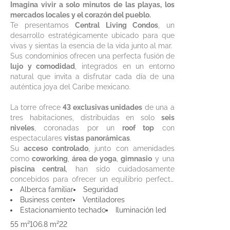
Imagina vivir a solo minutos de las playas, los
mercados locales y el corazón del pueblo.
Te presentamos
Central Living Condos
, un
desarrollo estratégicamente ubicado para que
vivas y sientas la esencia de la vida junto al mar.
Sus condominios ofrecen una perfecta fusión de
lujo y comodidad
, integrados en un entorno
natural que invita a disfrutar cada día de una
auténtica joya del Caribe mexicano.
La torre ofrece
43 exclusivas unidades
de una a
tres habitaciones, distribuidas en solo
seis
niveles
, coronadas por un
roof top
con
espectaculares
vistas panorámicas
.
Su
acceso controlado
, junto con amenidades
como
coworking
,
área de yoga
,
gimnasio
y una
piscina central
, han sido cuidadosamente
concebidos para ofrecer un equilibrio perfecto
entre
Alberca familiar
relajación, bienestar y recreación
Seguridad
Business center
Ventiladores
Estacionamiento techado
Iluminación led
55 m²
106.8 m²
2
2