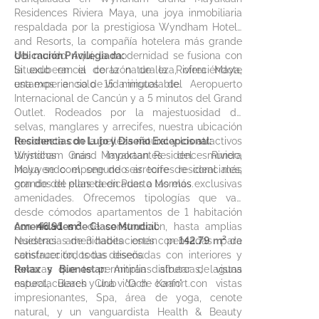
Residences Riviera Maya, una joya inmobiliaria
respaldada por la prestigiosa Wyndham Hotels
and Resorts, la compañía hotelera más grande
del mundo. Aquí, la modernidad se fusiona con
Ubicación Privilegiada:
la exuberancia de la naturaleza, ofreciéndote
Situado en el corazón de la Riviera Maya,
una experiencia de vida inigualable.
estamos a solo 15 minutos del Aeropuerto
Internacional de Cancún y a 5 minutos del Grand
Outlet. Rodeados por la majestuosidad de
selvas, manglares y arrecifes, nuestra ubicación
te conecta con la belleza natural y los atractivos
Residencias de Lujo y Diseño Excepcional:
turísticos más importantes del mundo,
Wyndham Grand Mayakaan Residences Riviera
incluyendo el segundo arrecife de coral más
Maya se compone de seis torres residenciales,
grande del planeta en Puerto Morelos.
con dos de ellas dedicadas a las más exclusivas
amenidades. Ofrecemos tipologías que van
desde cómodos apartamentos de 1 habitación
con
Amenidades de Clase Mundial:
46.91 m²
de construcción, hasta amplias
residencias de 3 habitaciones con
Nuestras amenidades están pensadas para
142.79 m²
de
construcción, todas diseñadas con interiores y
satisfacer todos tus deseos:
terrazas que te permitirán disfrutar de vistas
Relax y Bienestar:
Amplias albercas, laguna
espectaculares y una vida de confort.
natural, Beach Club "Och Kaan" con vistas
impresionantes, Spa, área de yoga, cenote
natural, y un vanguardista Health & Beauty