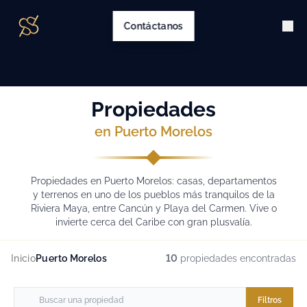
Contáctanos
Propiedades
en Puerto Morelos
Propiedades en Puerto Morelos: casas, departamentos
y terrenos en uno de los pueblos más tranquilos de la
Riviera Maya, entre Cancún y Playa del Carmen. Vive o
invierte cerca del Caribe con gran plusvalía.
Inicio
Puerto Morelos
10
propiedades encontradas
Filtros