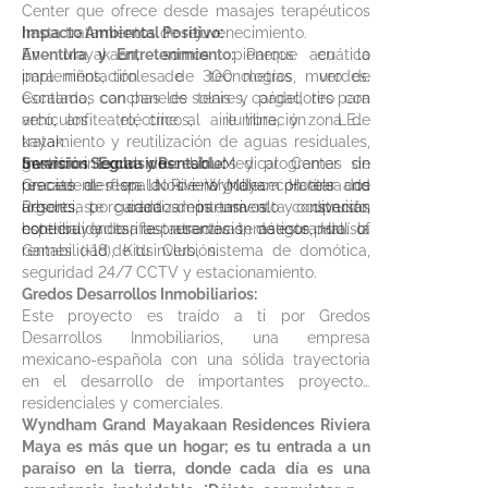
Center que ofrece desde masajes terapéuticos
hasta tratamientos de rejuvenecimiento.
Impacto Ambiental Positivo:
Aventura y Entretenimiento:
En Mayakaan, somos pioneros en la
Parque acuático
para niños, tirolesa de 300 metros, muro de
implementación de tecnologías verdes.
escalada, canchas de tenis y pádel, tiro con
Contamos con paneles solares, cargadores para
arco, anfiteatro, cine al aire libre, y zona de
vehículos eléctricos, iluminación LED,
kayak.
tratamiento y reutilización de aguas residuales,
Servicios Exclusivos:
gestión integral de residuos y programas de
Inversión Segura y Rentable:
Un Medical Center sin
precedentes en la Riviera Maya con área de
rescate de flora. Nos enorgullece plantar dos
Gracias al respaldo de Wyndham Hotels and
urgencias, cuidados intensivos y diversas
árboles por cada departamento construido,
Resorts, te garantizamos una alta ocupación
especialidades, restaurantes temáticos, Hall of
contribuyendo a la preservación de este paraíso.
hotelera y tarifas atractivas, asegurando la
Games (+18), Kids Club, sistema de domótica,
rentabilidad de tu inversión.
seguridad 24/7 CCTV y estacionamiento.
Gredos Desarrollos Inmobiliarios:
Este proyecto es traído a ti por Gredos
Desarrollos Inmobiliarios, una empresa
mexicano-española con una sólida trayectoria
en el desarrollo de importantes proyectos
residenciales y comerciales.
Wyndham Grand Mayakaan Residences Riviera
Maya es más que un hogar; es tu entrada a un
paraíso en la tierra, donde cada día es una