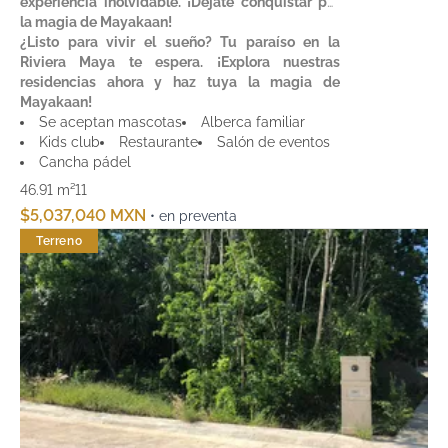
experiencia inolvidable. ¡Déjate conquistar por
la magia de Mayakaan!
¿Listo para vivir el sueño? Tu paraíso en la
Riviera Maya te espera. ¡Explora nuestras
residencias ahora y haz tuya la magia de
Mayakaan!
Se aceptan mascotas
Alberca familiar
Kids club
Restaurante
Salón de eventos
Cancha pádel
46.91 m²
1
1
$5,037,040 MXN
• en preventa
Terreno