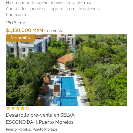
Haz realidad tu sueño de vivir cerca del mar.
Ahora lo puedes logran con Residencial
Puntavista.
160.32 m²
$1,150,000 MXN
• en venta
Desarrollo
Desarrollo pre-venta en SELVA
ESCONDIDA II, Puerto Morelos
Puerto Morelos, Puerto Morelos,