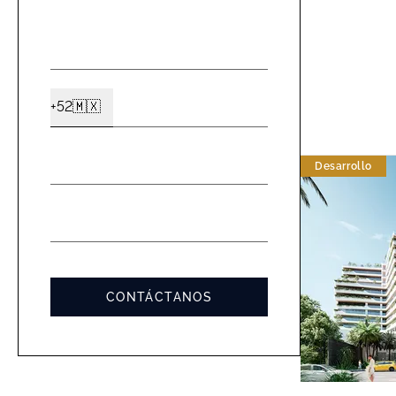
NOMBRE
*
CELULAR
+52
🇲🇽
Ext2
*
EMAIL
Desarrollo
*
MENSAJE
*
CONTÁCTANOS