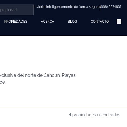
Invierte Inteligentemente de forma segura
(998) 2274831
PROPIEDADES
ACERCA
BLOG
CONTACTO
xclusiva del norte de Cancún. Playas
be.
4
propiedades encontradas