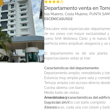
Departamento venta en Torr
Isla Mujeres, Costa Mujeres, PUNTA SAM
ESCENICASU502
Descubre este espectacular departamen
de las zonas con mayor exclusividad y 
como SHA Wellness Clinic y el nuevo S
perfecta entre amplitud, elegancia y un e
El departamento es de una planta 
espectaculares vistas al mar.
Características del departamento:
Departamento amplio, remodelado y to
Estancia muy amplia para sala y comedo
Terraza amplia con acceso directo desde
Cocina abierta con barra
Medio baño de visitas
Área de lavado
Amenidades y características del edifici
Cuarto de servicio con baño completo
Seguridad 24/7
3 recámaras, cada una con clóset y bañ
Alberca