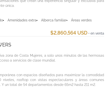
ensaciones que crean una experiencia singular y exclusiva para
te única.
do
Amenidades extra
Alberca familiar
Áreas verdes
$2,860,564 USD
• en venta
OWERS
iva zona de Costa Mujeres, a solo unos minutos de las hermosas
cceso a servicios de clase mundial.
emporánea con espacios diseñados para maximizar la comodidad
10 niveles, rooftop con vistas espectaculares y áreas comunes
o. Y un total de 54 departamentos desde 65m2 hasta 211 m2.