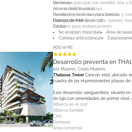
Recámara principal con vestidor, tina y
Gimnasio
Aires acondicionados
Acceso directo a la playa
Persianas y cortinas anticiclónicas
Gazebo frente al mar para eventos y con
Bodega de 5 M
Espacio de muelle con lift
Una propiedad ideal para quienes busc
Botadero para embarcaciones
Caribe.
Salón de eventos
Se aceptan mascotas
Área de lava
Cortinas anticiclónicas
Estacionami
400 m²
4
5
Desarrollo preventa en TH
Isla Mujeres, Costa Mujeres,
Thalassa Tower
Cancún está ubicado 
cuadra de las impresionantes playas de 
Este desarrollo vanguardista, situado en
de lujo con amenidades de primer nivel, 
Alberca en el roof
Alberca familiar
Cine
Gimnasio
Área comercial