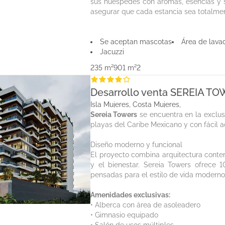
sus huéspedes con aromas, esencias y s
asegurar que cada estancia sea totalmen
Se aceptan mascotas
Área de lava
Jacuzzi
235 m²
901 m²
2
Desarrollo venta SEREIA T
Isla Mujeres, Costa Mujeres,
Sereia Towers
se encuentra en la exclus
playas del Caribe Mexicano y con fácil a
Diseño moderno y funcional
El proyecto combina arquitectura cont
y el bienestar. Sereia Towers ofrece 
pensadas para el estilo de vida modern
Amenidades exclusivas:
• Alberca con área de asoleadero
• Gimnasio equipado