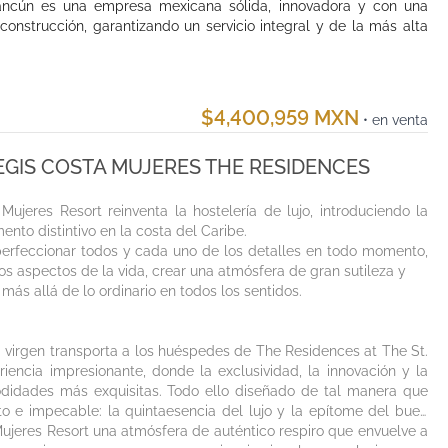
ancún es una empresa mexicana sólida, innovadora y con una
 construcción, garantizando un servicio integral y de la más alta
$4,400,959 MXN
• en venta
 REGIS COSTA MUJERES THE RESIDENCES
ujeres Resort reinventa la hostelería de lujo, introduciendo la
nto distintivo en la costa del Caribe.
 perfeccionar todos y cada uno de los detalles en todo momento,
os aspectos de la vida, crear una atmósfera de gran sutileza y
 más allá de lo ordinario en todos los sentidos.
 virgen transporta a los huéspedes de The Residences at The St.
iencia impresionante, donde la exclusividad, la innovación y la
odidades más exquisitas. Todo ello diseñado de tal manera que
ito e impecable: la quintaesencia del lujo y la epítome del buen
ujeres Resort una atmósfera de auténtico respiro que envuelve a