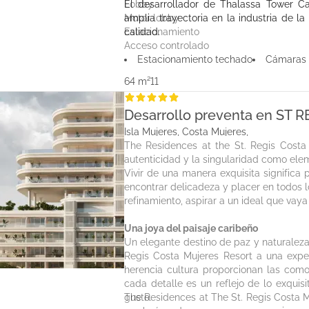
Lobby
El desarrollador de Thalassa Tower C
Motor lobby
amplia trayectoria en la industria de la
Estacionamiento
calidad.
Acceso controlado
Seguridad 24/7
Estacionamiento techado
Cámaras
64 m²
1
1
Desarrollo preventa en ST
Isla Mujeres, Costa Mujeres,
The Residences at the St. Regis Costa M
autenticidad y la singularidad como eleme
Vivir de una manera exquisita significa
encontrar delicadeza y placer en todos l
refinamiento, aspirar a un ideal que vaya
Una joya del paisaje caribeño
Un elegante destino de paz y naturaleza
Regis Costa Mujeres Resort a una exper
herencia cultura proporcionan las com
cada detalle es un reflejo de lo exquis
gusto.
The Residences at The St. Regis Costa M