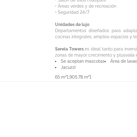
• Salón de usos múltiples
• Áreas verdes y de recreación
• Seguridad 24/7
Unidades de lujo
Departamentos diseñados para adaptar
cocinas integrales, amplios espacios y t
Sereia Towers
es ideal tanto para inver
zonas de mayor crecimiento y plusvalía 
Se aceptan mascotas
Área de lava
Jacuzzi
65 m²
1,905.78 m²
1