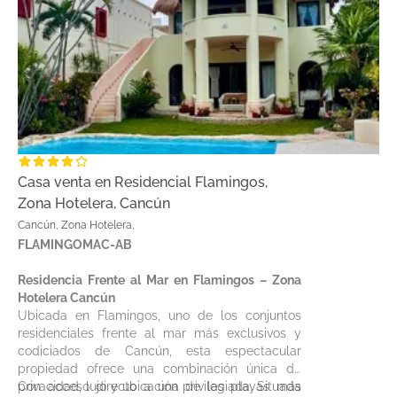
Casa venta en Residencial Flamingos,
Zona Hotelera, Cancún
Cancún, Zona Hotelera,
FLAMINGOMAC-AB
Residencia Frente al Mar en Flamingos – Zona
Hotelera Cancún
Ubicada en Flamingos, uno de los conjuntos
residenciales frente al mar más exclusivos y
codiciados de Cancún, esta espectacular
propiedad ofrece una combinación única de
privacidad, lujo y ubicación privilegiada. Situada
Con acceso directo a una de las playas más