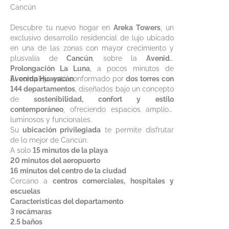
Cancún
Descubre tu nuevo hogar en
Areka Towers
, un
exclusivo desarrollo residencial de lujo ubicado
en una de las zonas con mayor crecimiento y
plusvalía de
Cancún
, sobre la
Avenida
Prolongación La Luna
, a pocos minutos de
Avenida Huayacán
El complejo está conformado por
.
dos torres con
144 departamentos
, diseñados bajo un concepto
de
sostenibilidad, confort y estilo
contemporáneo
, ofreciendo espacios amplios,
luminosos y funcionales.
Su
ubicación privilegiada
te permite disfrutar
de lo mejor de Cancún:
A solo
15 minutos de la playa
20 minutos del aeropuerto
16 minutos del centro de la ciudad
Cercano a
centros comerciales, hospitales y
escuelas
Características del departamento
3 recámaras
2.5 baños