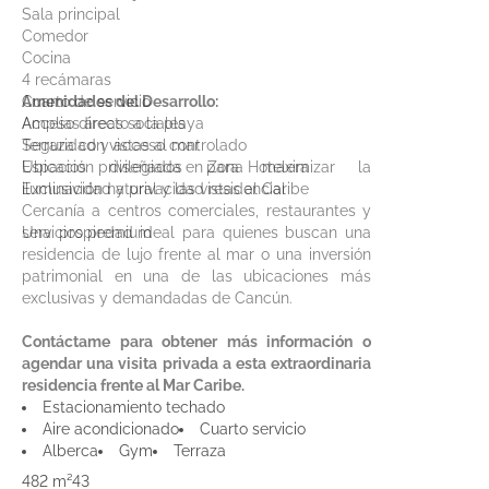
Sala principal
Comedor
Cocina
4 recámaras
Cuarto de servicio
Amenidades del Desarrollo:
Amplias áreas sociales
Acceso directo a la playa
Terraza con vistas al mar
Seguridad y acceso controlado
Espacios diseñados para maximizar la
Ubicación privilegiada en Zona Hotelera
iluminación natural y las vistas al Caribe
Exclusividad y privacidad residencial
Cercanía a centros comerciales, restaurantes y
servicios premium
Una propiedad ideal para quienes buscan una
residencia de lujo frente al mar o una inversión
patrimonial en una de las ubicaciones más
exclusivas y demandadas de Cancún.
Contáctame para obtener más información o
agendar una visita privada a esta extraordinaria
residencia frente al Mar Caribe.
Estacionamiento techado
Aire acondicionado
Cuarto servicio
Alberca
Gym
Terraza
482 m²
4
3