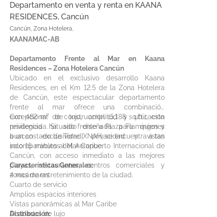
Departamento en venta y renta en KAANA
RESIDENCES, Cancún
Cancún, Zona Hotelera,
KAANAMAC-AB
Departamento Frente al Mar en Kaana
Residences – Zona Hotelera Cancún
Ubicado en el exclusivo desarrollo Kaana
Residences, en el Km 12.5 de la Zona Hotelera
de Cancún, este espectacular departamento
frente al mar ofrece una combinación
excepcional de lujo, amplitud y ubicación
Con 482 m² de construcción (5,188 sq.ft.), esta
privilegiada. Situado frente a Plaza Flamingos y
residencia ha sido diseñada para quienes
a un costado de Torre IXNAH, se encuentra a tan
buscan exclusividad, privacidad y vistas
solo 15 minutos del Aeropuerto Internacional de
incomparables al Mar Caribe.
Cancún, con acceso inmediato a las mejores
playas, restaurantes, centros comerciales y
Características Generales:
zonas de entretenimiento de la ciudad.
4 recámaras
Cuarto de servicio
Amplios espacios interiores
Vistas panorámicas al Mar Caribe
Acabados de lujo
Distribución: