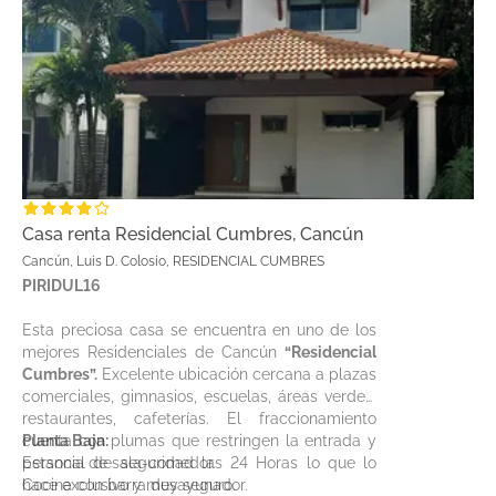
Casa renta Residencial Cumbres, Cancún
Cancún, Luis D. Colosio, RESIDENCIAL CUMBRES
PIRIDUL16
Esta preciosa casa se encuentra en uno de los
mejores Residenciales de Cancún
“Residencial
Cumbres”.
Excelente ubicación cercana a plazas
comerciales, gimnasios, escuelas, áreas verdes,
restaurantes, cafeterías. El fraccionamiento
cuenta con plumas que restringen la entrada y
Planta Baja:
personal de seguridad las 24 Horas lo que lo
Estancia de sala-comedor.
hace exclusivo y muy seguro.
Cocina con barra desayunador.