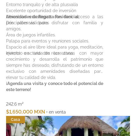
Entorno tranquilo y de alta plusvalía
Excelente oportunidad de inversión
Ubicación estratégica con fácil acceso a las
Amenidades de Regatta Residencial:
principales vialidades
Dos albercas para disfrutar con familia y
amigos.
Área de juegos infantiles.
Palapa para eventos y reuniones sociales.
Espacio al aire libre ideal para yoga, meditación,
ejercicio o actividades recreativas.
Invierte en una de las zonas con mayor
crecimiento y desarrolla el patrimonio que
siempre has deseado, disfrutando de un entorno
exclusivo con amenidades diseñadas para
elevar tu calidad de vida.
¡Agenda una visita y conoce todo el potencial de
este terreno!
242.6 m²
$1,650,000 MXN
• en venta
Casa