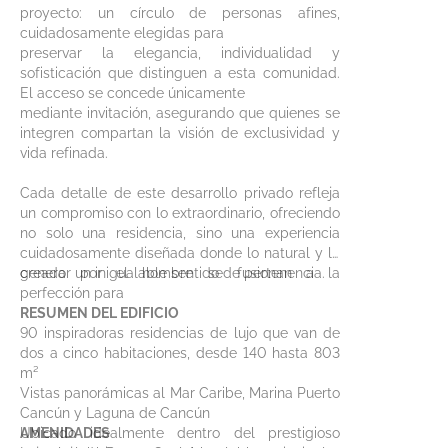
proyecto: un círculo de personas afines,
cuidadosamente elegidas para
preservar la elegancia, individualidad y
sofisticación que distinguen a esta comunidad.
El acceso se concede únicamente
mediante invitación, asegurando que quienes se
integren compartan la visión de exclusividad y
vida refinada.
Cada detalle de este desarrollo privado refleja
un compromiso con lo extraordinario, ofreciendo
no solo una residencia, sino una experiencia
cuidadosamente diseñada donde lo natural y lo
creado por el hombre se fusionan a la
generar un inigualable sentido de pertenencia.
perfección para
RESUMEN DEL EDIFICIO
90 inspiradoras residencias de lujo que van de
dos a cinco habitaciones, desde 140 hasta 803
m²
Vistas panorámicas al Mar Caribe, Marina Puerto
Cancún y Laguna de Cancún
Ubicado idealmente dentro del prestigioso
AMENIDADES