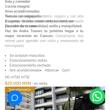
Sala y comedor
Cocina integral
Aires acondicionados
Terraza con vegepatio
Vive en un entorno moderno, seguro y con alta
2 cajones de estacionamiento subterráneo
plusvalía, donde cada detalle está pensado
Elevador de acceso
para brindarte
comodidad, estilo y tranquilidad
.
Haz de Areka Towers tu próximo hogar o tu
mejor inversión en Cancún.
Contáctanos hoy
mismo para agendar una visita y enamorarte de
este espacio.
Se aceptan mascotas
Estacionamiento visitas
Estacionamiento techado
Aire acondicionado
Alberca
Gym
141 m²
141 m²
3
2
$25,000 MXN
• en renta
Departamento