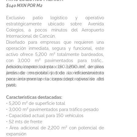
Preparación de la residencia y abastecimiento
$140 MXN POR M2
antes de la llegada
Servicios de lavandería y tintorería
Exclusivo patio logístico y operativo
Opciones de catering y cenas en la residencia
estratégicamente ubicado sobre Avenida
Servicio de sommelier para selección de vinos
Colegios, a pocos minutos del Aeropuerto
Internacional de Cancún.
Diseñado para empresas que requieren una
operación inmediata, segura y funcional, este
activo ofrece 5,200 m² totalmente bardeados,
con 3,000 m² pavimentados para tráfico
pesado, capacidad para 150 vehículos, amplias
Adicionalmente cuenta con 2,200 m² de área
áreas de maniobra y toda la infraestructura
jardinada con posibilidad de acondicionamiento
necesaria para operaciones corporativas de alto
para incrementar la capacidad operativa del
nivel.
patio.
Características destacadas:
• 5,200 m² de superficie total
• 3,000 m² pavimentados para tráfico pesado
• Capacidad actual para 150 vehículos
• 52 mts de frente
• Área adicional de 2,200 m² con potencial de
expansión