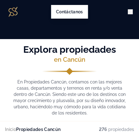
Contáctanos
Explora propiedades
en Cancún
En Propiedades Cancún, contamos con las mejores
casas, departamentos y terrenos en renta y/o venta
dentro de Cancún. Siendo este uno de los destinos con
mayor crecimiento y plusvalía, por su diseño innovador,
urbano, haciéndolo muy cómodo para la vida cotidiana
de los residentes.
Inicio
Propiedades Cancún
276
propiedades