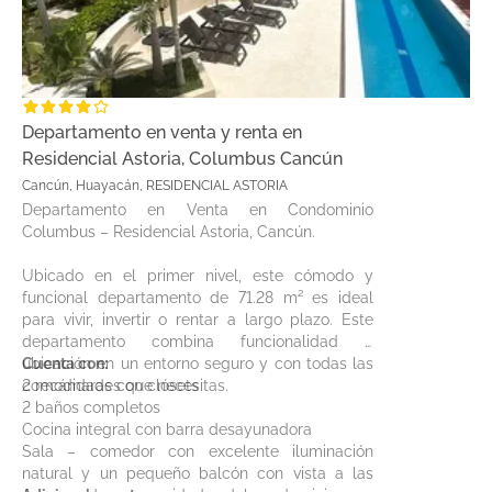
Departamento en venta y renta en
Residencial Astoria, Columbus Cancún
Cancún, Huayacán, RESIDENCIAL ASTORIA
Departamento en Venta en Condominio
Columbus – Residencial Astoria, Cancún.
Ubicado en el primer nivel, este cómodo y
funcional departamento de 71.28 m² es ideal
para vivir, invertir o rentar a largo plazo. Este
departamento combina funcionalidad y
ubicación en un entorno seguro y con todas las
Cuenta con:
comodidades que necesitas.
2 recámaras con clósets
2 baños completos
Cocina integral con barra desayunadora
Sala – comedor con excelente iluminación
natural y un pequeño balcón con vista a las