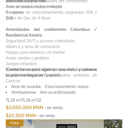
áreas verdes y amenidades del condominio
Adicional cuenta con:
Área de lavado independiente
Aires acondicionados minisplit
2 cajones de estacionamiento asignados 10A y
Persianas
10B
Boiler de Gas de 4 litros
Amenidades del condominio Columbus /
Residencial Astoria:
Seguridad 24/7 y acceso controlado
Alberca y área de camastros
Palapa para eventos con baños
Áreas verdes y jardines
Juegos infantiles
Excelente conectividad a escuelas, hospitales,
¡Contáctanos para agendar una visita y conocer
plazas comerciales y principales avenidas de
tu próximo hogar en Cancún!
Cancún
Área de lavado
Estacionamiento visitas
Ventiladores
Aire acondicionado
71.28 m²
71.28 m²
2
2
$3,050,000 MXN
• en venta
$22,500 MXN
• en renta
Casa