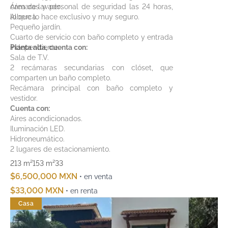
cámaras y personal de seguridad las 24 horas,
Área de lavado.
lo que lo hace exclusivo y muy seguro.
Alberca.
Pequeño jardín.
Cuarto de servicio con baño completo y entrada
independiente.
Planta alta, cuenta con:
Sala de T.V.
2 recámaras secundarias con clóset, que
comparten un baño completo.
Recámara principal con baño completo y
vestidor.
Cuenta con:
Aires acondicionados.
Iluminación LED.
Hidroneumático.
2 lugares de estacionamiento.
213 m²
153 m²
3
3
$6,500,000 MXN
• en venta
$33,000 MXN
• en renta
Casa