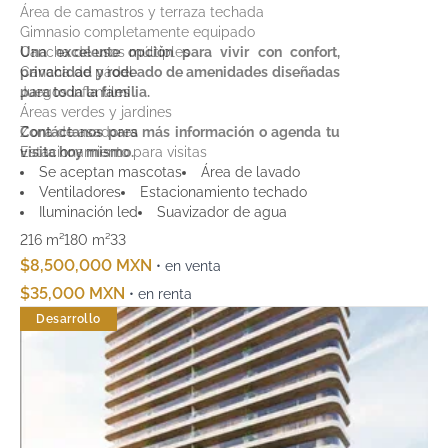
Área de camastros y terraza techada
Gimnasio completamente equipado
Cancha de usos múltiples
Una excelente opción para vivir con confort,
Cancha de pádel
privacidad y rodeado de amenidades diseñadas
Juegos infantiles
para toda la familia.
Áreas verdes y jardines
Zona de asadores
Contáctanos para más información o agenda tu
Estacionamiento para visitas
visita hoy mismo.
Andadores peatonales y ciclovía interna
Se aceptan mascotas
Área de lavado
Ventiladores
Estacionamiento techado
Iluminación led
Suavizador de agua
216 m²
180 m²
3
3
$8,500,000 MXN
• en venta
$35,000 MXN
• en renta
Desarrollo