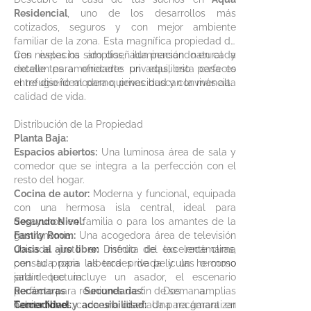
Residencial
, uno de los desarrollos más
cotizados, seguros y con mejor ambiente
familiar de la zona. Esta magnífica propiedad de
tres niveles ha sido diseñada pensando en cada
Con espacios amplios, iluminación natural y
detalle para ofrecerte un equilibrio perfecto
excelentes amenidades privadas, esta casa es
entre diseño moderno, privacidad y convivencia.
el refugio ideal para quienes buscan la más alta
calidad de vida.
Distribución de la Propiedad
Planta Baja:
Espacios abiertos:
Una luminosa área de sala y
comedor que se integra a la perfección con el
resto del hogar.
Cocina de autor:
Moderna y funcional, equipada
con una hermosa isla central, ideal para
desayunos en familia o para los amantes de la
Segundo Nivel:
gastronomía.
Family Room:
Una acogedora área de televisión
Oasis al aire libre:
ubicada justo en medio de las recámaras,
Disfruta del excelente clima
con tu propia alberca privada y un hermoso
pensada para las tardes de películas o como
jardín que incluye un asador, el escenario
sala de lectura.
perfecto para reuniones de fin de semana.
Recámaras Secundarias:
Dos amplias
Comodidad y accesibilidad:
habitaciones, cada una diseñada para garantizar
Tercer Nivel:
Una recámara en