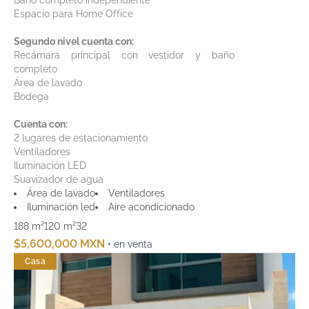
Baño completo independiente
Espacio para Home Office
Segundo nivel cuenta con:
Recámara principal con vestidor y baño
completo
Área de lavado
Bodega
Cuenta con:
2 lugares de estacionamiento
Ventiladores
Iluminación LED
Suavizador de agua
Área de lavado
Ventiladores
Iluminación led
Aire acondicionado
188 m²
120 m²
3
2
$5,600,000 MXN
• en venta
Casa