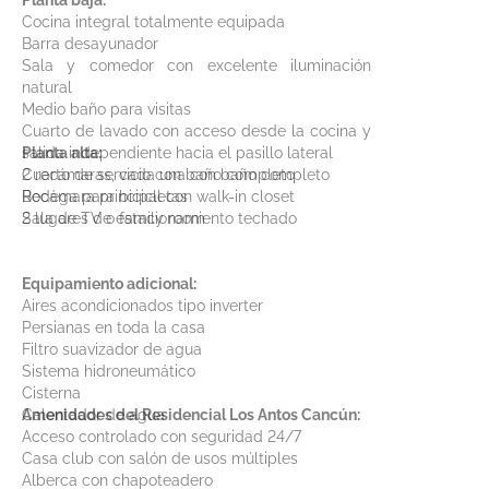
Planta baja:
Cocina integral totalmente equipada
Barra desayunador
Sala y comedor con excelente iluminación
natural
Medio baño para visitas
Cuarto de lavado con acceso desde la cocina y
salida independiente hacia el pasillo lateral
Planta alta:
Cuarto de servicio con baño completo
2 recámaras, cada una con baño completo
Bodega para bicicletas
Recámara principal con walk-in closet
2 lugares de estacionamiento techado
Sala de TV o family room
Equipamiento adicional:
Aires acondicionados tipo inverter
Persianas en toda la casa
Filtro suavizador de agua
Sistema hidroneumático
Cisterna
Calentador de agua
Amenidades del Residencial Los Antos Cancún:
Acceso controlado con seguridad 24/7
Casa club con salón de usos múltiples
Alberca con chapoteadero