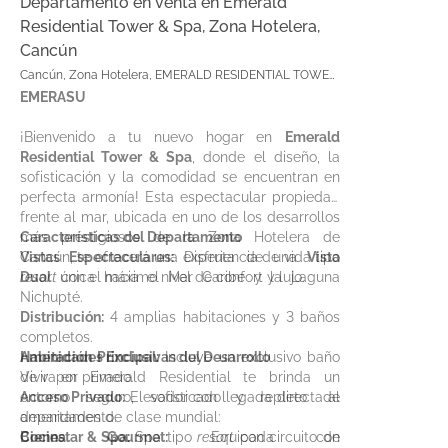
Departamento en venta en Emerald
Residential Tower & Spa, Zona Hotelera,
Cancún
Cancún, Zona Hotelera, EMERALD RESIDENTIAL TOWER
Y SPA
EMERASU
¡Bienvenido a tu nuevo hogar en
Emerald
Residential Tower & Spa
, donde el diseño, la
sofisticación y la comodidad se encuentran en
perfecta armonía! Esta espectacular propiedad
frente al mar, ubicada en uno de los desarrollos
más prestigiosos de la Zona Hotelera de
Características del Departamento
Cancún, te ofrecerá una experiencia de vida tipo
Vistas Espectaculares:
Disfruta de una
Vista
resort
Dual
única hacia el Mar Caribe y la Laguna
con el máximo nivel de confort y lujo.
Nichupté.
Distribución:
4 amplias habitaciones y 3 baños
completos.
Habitación Principal:
Amenidades Exclusivas del Desarrollo
Incluye un exclusivo baño
de vapor privado.
Vivir en Emerald Residential te brinda un
Acceso Privado:
entorno seguro, sofisticado y repleto de
Elevador con llegada directa al
departamento.
amenidades de clase mundial:
Cocina Gourmet:
Bienestar & Spa:
Spa tipo
Equipada con
resort
con circuito de