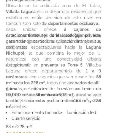
Ubicado en la codiciada zona de El Table,
Villalta Laguna
es un desarrollo residencial que
redefine el estilo de vida de alto nivel en
Cancún. Con solo
15 departamentos exclusivos
,
cada unidad ofrece
2 cajones de
estacionamiento y una bodega privada
A tan solo
8 minutos de Malecón Tajamar
, este
,
garantizando comodidad y privacidad para sus
desarrollo goza de una ubicación inmejorable,
residentes.
con vistas espectaculares hacia la
Laguna
Nichupté
, lo que combina lo mejor de la
naturaleza con una conectividad urbana
excepcional.
Actualmente en
preventa su Torre 5
, Villalba
Laguna ofrece departamentos de
1 a 3
recámaras
, con espacios que van desde los
88
m² hasta los 228 m²
, todos con
acabados de alta
gama
Además, el desarrollo cuenta con más de
. Las unidades de 1 recámara tienen un
metraje desde
10,000 m² de amenidades
88 m² hasta 107 m²
, diseñadas para el
, mientras que
las de 3 recámaras oscilan entre
confort, el bienestar y el entretenimiento de sus
157 m² y 228
m²
residentes.
.
Estacionamiento techado
Iluminación led
Cuarto servicio
88 m²
228 m²
1