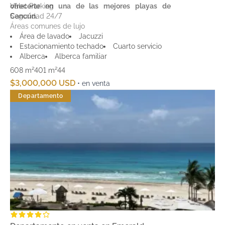
Valet Parking
ofrecerte en una de las mejores playas de
Seguridad 24/7
Cancún.
Áreas comunes de lujo
Área de lavado
Jacuzzi
Estacionamiento techado
Cuarto servicio
Alberca
Alberca familiar
608 m²
401 m²
4
4
$3,000,000 USD
• en venta
Departamento