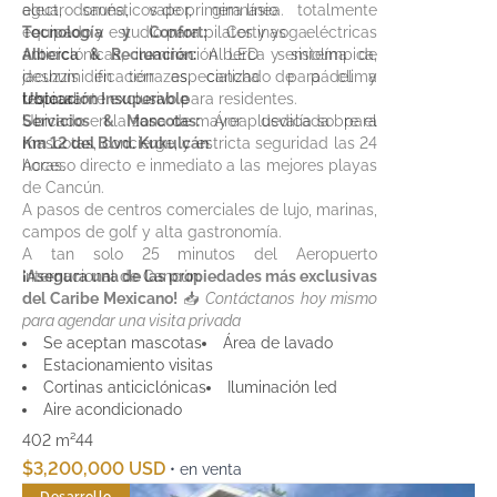
electrodomésticos de primera línea.
agua, sauna, vapor, gimnasio totalmente
Tecnología y Confort:
equipado y estudio para pilates y yoga.
Cortinas eléctricas
anticiclónicas, iluminación LED y sistema de
Alberca & Recreación:
Alberca semiolímpica,
deshumidificación especializado para clima
jacuzzis en terrazas, cancha de pádel y
tropical.
restaurante exclusivo para residentes.
Ubicación Insuperable
Servicios & Mascotas:
Ubicado en la zona de mayor plusvalía sobre el
Área dedicada para
mascotas, concierge, y estricta seguridad las 24
Km 12 del Blvd. Kukulcán
:
horas.
Acceso directo e inmediato a las mejores playas
de Cancún.
A pasos de centros comerciales de lujo, marinas,
campos de golf y alta gastronomía.
A tan solo 25 minutos del Aeropuerto
Internacional de Cancún.
¡Asegura una de las propiedades más exclusivas
del Caribe Mexicano!
📥
Contáctanos hoy mismo
para agendar una visita privada
Se aceptan mascotas
Área de lavado
Estacionamiento visitas
Cortinas anticiclónicas
Iluminación led
Aire acondicionado
402 m²
4
4
$3,200,000 USD
• en venta