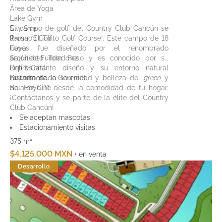
Área de Yoga
Lake Gym
Sky Spa
El campo de golf del Country Club Cancún se
Proshop Golf
llama “El Tinto Golf Course”. Este campo de 18
Cava
hoyos fue diseñado por el renombrado
Salón de Fundadores
arquitecto Tom Fazio y es conocido por su
Deli & Café
impresionante diseño y su entorno natural
Supermecado Gourmet
exuberante.
Disfruta de la serenidad y belleza del
green
y
Sala de Cine
del Hoyo 11 desde la comodidad de tu hogar.
¡Contáctanos y sé parte de la élite del Country
Club Cancún!
Se aceptan mascotas
Estacionamiento visitas
375 m²
$4,125,000 MXN
• en venta
Desarrollo