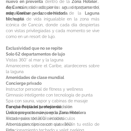
nuevo en preventa
dentro de la
Zona Hotelera
de Cancún
Aquí no solo adquieres un departamento,
, rodeado por las aguas turquesa del
mar Caribe
adquieres un pedazo de historia
y la serenidad de la
.
Laguna
Nichupté
Un estilo de vida inigualable en la zona más
.
icónica de Cancún, donde cada día despiertas
con vistas privilegiadas y cada momento se vive
como en un resort de lujo.
Exclusividad que no se repite
Solo 62 departamentos de lujo
Vistas 360° al mar y la laguna
Amaneceres sobre el Caribe, atardeceres sobre
la laguna
Amenidades de clase mundial
Concierge privado
Instructor personal de fitness y wellness
Gimnasio inteligente con tecnología de punta
Spa con sauna, vapor y cabinas de masaje
Cancha de pádel profesional
Por qué Pokta es tu mejor decisión
Ludoteca y zona de juegos para niños
Único proyecto nuevo en la Zona Hotelera
Arcade para todas las edades
Vistas reales de 360° sin obstáculos
Alberca panorámica con vista 360°
Amenidades tipo resort que elevan tu estilo de
Estacionamiento techado y valet parking
vida