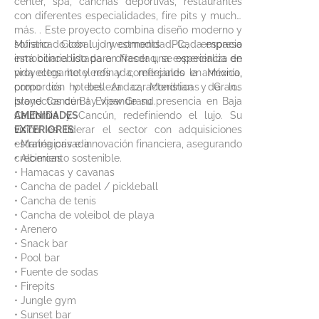
center, spa, canchas deportivas, restaurantes
con diferentes especialidades, fire pits y mucho
más. . Este proyecto combina diseño moderno y
sofisticado con lujo y comodidad. Cada espacio
Murano Global Investments Plc, empresa
está concebido para ofrecer una experiencia de
inmobiliaria listada en Nasdaq, se especializa en
vida elegante y refinada, reflejando la armonía,
proyectos hoteleros y comerciales en México,
proporción y belleza características de los
como los hoteles Andaz, Mondrian y Grand
proyectos de Bay View Grand.
Island Cancún I. Expande su presencia en Baja
California y Cancún, redefiniendo el lujo. Su
AMENIDADES
visión es liderar el sector con adquisiciones
EXTERIORES
estratégicas e innovación financiera, asegurando
• Marina privada
crecimiento sostenible.
• Albercas
• Hamacas y cavanas
• Cancha de padel / pickleball
• Cancha de tenis
• Cancha de voleibol de playa
• Arenero
• Snack bar
• Pool bar
• Fuente de sodas
• Firepits
• Jungle gym
• Sunset bar