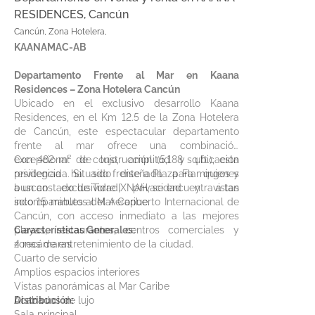
RESIDENCES, Cancún
Cancún, Zona Hotelera,
KAANAMAC-AB
Departamento Frente al Mar en Kaana
Residences – Zona Hotelera Cancún
Ubicado en el exclusivo desarrollo Kaana
Residences, en el Km 12.5 de la Zona Hotelera
de Cancún, este espectacular departamento
frente al mar ofrece una combinación
excepcional de lujo, amplitud y ubicación
Con 482 m² de construcción (5,188 sq.ft.), esta
privilegiada. Situado frente a Plaza Flamingos y
residencia ha sido diseñada para quienes
a un costado de Torre IXNAH, se encuentra a tan
buscan exclusividad, privacidad y vistas
solo 15 minutos del Aeropuerto Internacional de
incomparables al Mar Caribe.
Cancún, con acceso inmediato a las mejores
playas, restaurantes, centros comerciales y
Características Generales:
zonas de entretenimiento de la ciudad.
4 recámaras
Cuarto de servicio
Amplios espacios interiores
Vistas panorámicas al Mar Caribe
Acabados de lujo
Distribución:
Sala principal