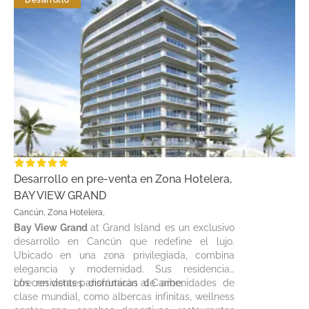
Desarrollo
Desarrollo en pre-venta en Zona Hotelera,
BAY VIEW GRAND
Cancún, Zona Hotelera,
Bay View Grand
at Grand Island es un exclusivo
desarrollo en Cancún que redefine el lujo.
Ubicado en una zona privilegiada, combina
elegancia y modernidad. Sus residencias
ofrecen vistas panorámicas al Caribe.
Los residentes disfrutarán de amenidades de
clase mundial, como albercas infinitas, wellness