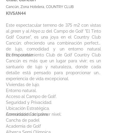
Cancún, Zona Hotelera, COUNTRY CLUB
KIVSAN44
Este espectacular terreno de 375 m2 con vistas
al
green
y al
Hoyo 11
del Campo de Golf "El Tinto
Golf Course", es una joya en el Country Club
Cancún; ofreciendo una combinación perfecta
de lujo, comodidad y un entorno natural
incomparable.
El Fraccionamiento Club de Golf Country Club
Cancún es más que un lugar para vivir; es un
santuario de lujo y naturaleza, donde cada
detalle está pensado para proporcionar una
experiencia de vida excepcional.
Viviendas de lujo.
Entorno natural.
Acceso al Campo de Golf.
Seguridad y Privacidad.
Ubicación Estratégica.
Comunidad Exclusiva.
Amenidades de primer nivel:
Cancha de padel
Academia de Golf
Alberca Semi Olímpica