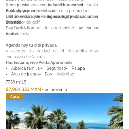
Construcción con calidad
Alta plusvalía asegurada por su ubicación
anti huracanes
Zona de yoga y meditación
privilegiada
Pokta Apartments
no es solo una propiedad.
Grill zone para reuniones al aire libre
Una inversión que es
Es un estilo de vida reservado para unos
legado, lujo y ubicación en
Simulador de golf
uno solo
cuantos.
Sky Pool & Bar
Porque este tipo de oportunidad…
ya no se
Sala de billar
repite.
Agenda hoy tu cita privada
y asegura tu unidad en el desarrollo más
exclusivo de Cancún.
Haz historia, vive Pokta Apartments
Alberca familiar
Seguridad
Palapa
Área de juegos
Bar
Kids club
77.88 m²
1.5
$7,984,333 MXN
• en preventa
Casa