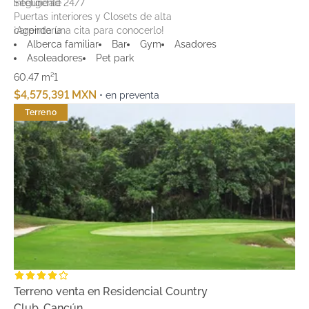
Seguridad 24/7
inteligente
Puertas interiores y Closets de alta
carpintería
¡Agenda una cita para conocerlo!
Baño(s) completos con canceles de
Alberca familiar
Bar
Gym
Asadores
cristal corredizo
Asoleadores
Pet park
Equipos de Aire Acondicionado
60.47 m²
1
(uno por habitación y uno en área social)
$4,575,391 MXN
• en preventa
Acabados de lujo como cubierta de
Terreno
Terreno venta en Residencial Country
Club, Cancún