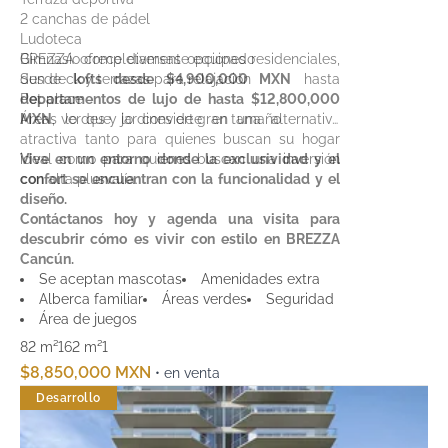
2 canchas de pádel
Ludoteca
Gimnasio completamente equipado
BREZZA ofrece diversas opciones residenciales,
Sun deck y terrazas para relajación
desde
lofts desde $4,900,000 MXN
hasta
Pet place
departamentos de lujo de hasta $12,800,000
Áreas verdes y jardines de gran tamaño
MXN
, lo que lo convierte en una alternativa
atractiva tanto para quienes buscan su hogar
ideal como para quienes buscan una inversión
Vive en un entorno donde la exclusividad y el
con alta plusvalía.
confort se encuentran con la funcionalidad y el
diseño.
Contáctanos hoy y agenda una visita para
descubrir cómo es vivir con estilo en BREZZA
Cancún.
Se aceptan mascotas
Amenidades extra
Alberca familiar
Áreas verdes
Seguridad
Área de juegos
82 m²
162 m²
1
$8,850,000 MXN
• en venta
Desarrollo