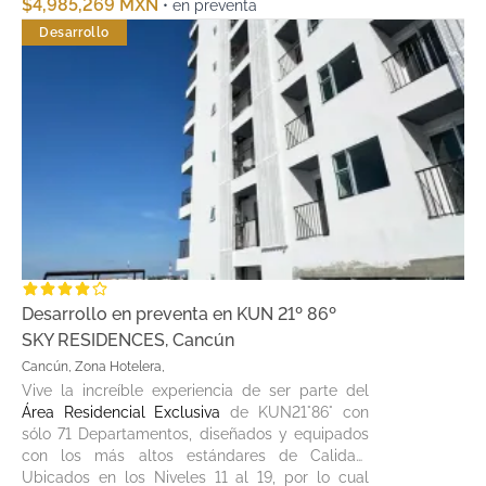
$4,985,269 MXN
• en preventa
Desarrollo
Desarrollo en preventa en KUN 21º 86º
SKY RESIDENCES, Cancún
Cancún, Zona Hotelera,
Vive la increíble experiencia de ser parte del
Área Residencial Exclusiva
de KUN21°86° con
sólo 71 Departamentos, diseñados y equipados
con los más altos estándares de Calidad.
Ubicados en los Niveles 11 al 19, por lo cual