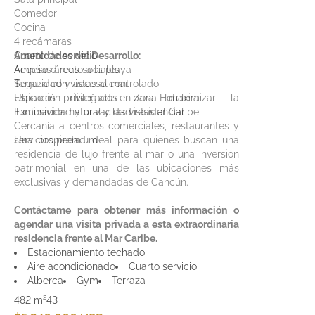
Comedor
Cocina
4 recámaras
Cuarto de servicio
Amenidades del Desarrollo:
Amplias áreas sociales
Acceso directo a la playa
Terraza con vistas al mar
Seguridad y acceso controlado
Espacios diseñados para maximizar la
Ubicación privilegiada en Zona Hotelera
iluminación natural y las vistas al Caribe
Exclusividad y privacidad residencial
Cercanía a centros comerciales, restaurantes y
servicios premium
Una propiedad ideal para quienes buscan una
residencia de lujo frente al mar o una inversión
patrimonial en una de las ubicaciones más
exclusivas y demandadas de Cancún.
Contáctame para obtener más información o
agendar una visita privada a esta extraordinaria
residencia frente al Mar Caribe.
Estacionamiento techado
Aire acondicionado
Cuarto servicio
Alberca
Gym
Terraza
482 m²
4
3