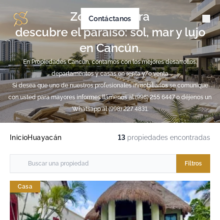
Zona Hotelera
Contáctanos
descubre el paraíso: sol, mar y lujo
en Cancún.
En Propiedades Cancún, contamos con los mejores desarrollos,
departamentos y casas en renta y/o venta
Sí desea que uno de nuestros profesionales inmobiliarios se comunique
con usted para mayores informes llámenos al (998) 255 6447 o déjenos un
Whatsapp al (998) 227 4831.
Inicio
Huayacán
13
propiedades encontradas
Filtros
Casa