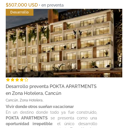
3.
semanas que no se utilicen, generando ingresos
$507,000 USD
• en preventa
de renta y potenciando su retorno de inversión.
Desarrollo
Desarrollo preventa POKTA APARTMENTS
en Zona Hotelera, Cancún
Cancún, Zona Hotelera,
Vivir donde otros sueñan vacacionar
En un destino donde todo ya fue construido,
POKTA APARTMENTS
se presenta como una
oportunidad irrepetible
: el único desarrollo