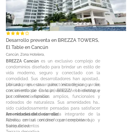
Desarrollo preventa en BREZZA TOWERS,
El Table en Cancún
Cancún, Zona Hotelera,
BREZZA Cancún
es un exclusivo complejo de
condominios diseñado para brindar un estilo de
vida moderno, seguro y conectado con la
comodidad. Sus desarrolladores han apostado
por una propuesta arquitectónica de vanguardia,
Ubicado en una zona estratégica y en
con un enfoque en la privacidad, el bienestar y
crecimiento de Cancún, BREZZA se distingue
la convivencia familiar.
por ofrecer espacios amplios, funcionales y
rodeados de naturaleza. Sus amenidades han
sido cuidadosamente pensadas para satisfacer
las necesidades de cada integrante de la
Amenidades del desarrollo:
familia, en un entorno que combina lujo y
Alberca central con diseño contemporáneo
tranquilidad.
Salón de eventos
Terraza deportiva