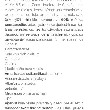
Ubicada en el exclusivo desarrollo
Las Olas
, en
el Km 8.5 de la Zona Hotelera de Cancún, esta
espectacular residencia ofrece una combinación
excepcional de lujo, amplitud y una ubicación
privilegiada frente al Mar Caribe. Reconocido
Con
401 m² de terreno
y
608 m² de
por su exclusividad y diseño arquitectónico, Las
construcción
, esta residencia destaca por sus
Olas brinda un estilo de vida sofisticado
amplios espacios, techos de doble altura y una
rodeado de servicios de primer nivel y una de
distribución pensada para brindar comodidad,
las playas más tranquilas y hermosas de
privacidad y elegancia.
Cancún.
Características:
Sala con doble altura
Comedor
Cocina
Medio baño para visitas
Áreas sociales de concepto abierto
Amenidades de Las Olas:
4 recámaras
Acceso directo a la playa
4 baños completos
Albercas
Sala de TV
Jacuzzi
Mezzanine
Gimnasio con vista al mar
Spa
Kids Club
Agenda una visita privada y descubre el estilo
Estacionamiento subterráneo
de vida exclusivo que solo Las Olas puede