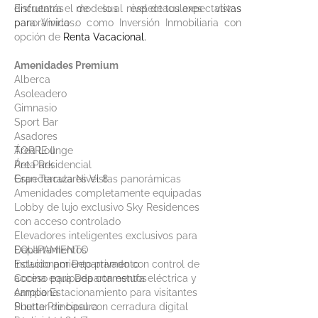
disfrutarás de sus espectaculares vistas
Encuentra el modelo al nivel de tus expectativas
panorámicas.
para Vivirlo o como Inversión Inmobiliaria con
opción de
Renta Vacacional.
Amenidades Premium
Alberca
Asoleadero
Gimnasio
Sport Bar
Asadores
Área Lounge
TORRE II
Pet Park
Área Residencial
Gran Terraza Nivel 8
Espectaculares Vistas panorámicas
Amenidades completamente equipadas
Lobby de lujo exclusivo Sky Residences
con acceso controlado
Elevadores inteligentes exclusivos para
Departamentos
EQUIPAMIENTO
Estacionamiento privado con control de
Incluido por Departamento
acceso para Departamentos
Cocina equipada con estufa eléctrica y
Amplio Estacionamiento para visitantes
campana
Shutter de basura
Puerta Principal con cerradura digital