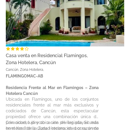
Casa venta en Residencial Flamingos,
Zona Hotelera, Cancún
Cancún, Zona Hotelera,
FLAMINGOMAC-AB
Residencia Frente al Mar en Flamingos – Zona
Hotelera Cancún
Ubicada en Flamingos, uno de los conjuntos
residenciales frente al mar más exclusivos y
codiciados de Cancún, esta espectacular
propiedad ofrece una combinación única de
privacidad, lujo y ubicación privilegiada. Situada
Con acceso directo a una de las playas más
en el Km 8 de la Zona Hotelera, en el corazón de
hermosas de la ciudad, reconocida por su arena