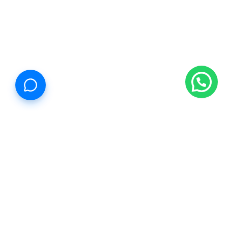
Propiedades Cancún
Estamos reinventando la forma de comprar, vender y rentar.
Ahora es más fácil llegar a un lugar que te encanta. Así que
hagamos esto juntos.