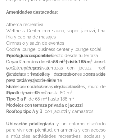
Amenidades destacadas:
Alberca recreativa
Wellness Center con sauna, vapor, jacuzzi, tina
fría y cabina de masajes
Gimnasio y salón de eventos
Cocina lounge, business center y lounge social
Pet Park con acceso directo desde tu terraza
Tipologías disponibles:
Casa Club con restaurante, kids club, áreas
Departamentos desde
38 m² hasta 188 m²
, con 1
sociales y deportivas
o 2 recámaras, terrazas con jacuzzi, roof
Ciclopista, muelles recreativos, zonas de
gardens privados y distribuciones pensadas
meditación y jardín del arte
para cada estilo de vida.
Skate park, canchas, juegos infantiles, muro de
Entre los modelos más destacados:
escalar y mucho más
Tipo A
desde 38 m² hasta 80 m²
Tipo B a F
, de 65 m² hasta 188 m²
Modelos con terraza privada o jacuzzi
Rooftop tipo A y B
, con jacuzzi y camastros
Ubicación privilegiada
y un entorno diseñado
para vivir con plenitud, en armonía y con acceso
a múltiples actividades recreativas, sociales y