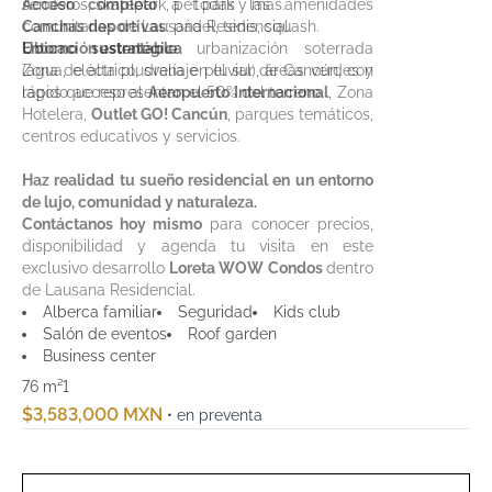
Acceso completo
senderos, skatepark, pet park y más.
a todas las amenidades
comunitarias de Lausana Residencial.
Canchas deportivas
: pádel, tenis, squash.
Entorno sustentable
Ubicación estratégica
: urbanización soterrada
(agua, eléctrico, drenaje pluvial), áreas verdes y
Zona de alta plusvalía en el sur de Cancún, con
lagos que representan el 50% del terreno.
rápido acceso al
Aeropuerto Internacional
, Zona
Hotelera,
Outlet GO! Cancún
, parques temáticos,
centros educativos y servicios.
Haz realidad tu sueño residencial en un entorno
de lujo, comunidad y naturaleza.
Contáctanos hoy mismo
para conocer precios,
disponibilidad y agenda tu visita en este
exclusivo desarrollo
Loreta WOW Condos
dentro
de Lausana Residencial.
Alberca familiar
Seguridad
Kids club
Salón de eventos
Roof garden
Business center
76 m²
1
$3,583,000 MXN
• en preventa