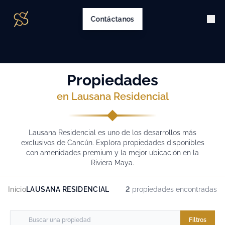
Contáctanos
Propiedades
en Lausana Residencial
Lausana Residencial es uno de los desarrollos más
exclusivos de Cancún. Explora propiedades disponibles
con amenidades premium y la mejor ubicación en la
Riviera Maya.
Inicio
LAUSANA RESIDENCIAL
2
propiedades encontradas
Filtros