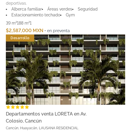
deportivas.
Alberca familiar
Áreas verdes
Seguridad
Estacionamiento techado
Gym
39 m²
188 m²
1
$2,587,000 MXN
• en preventa
Desarrollo
Departamentos venta LORETA en Av.
Colosio, Cancún
Cancún, Huayacán, LAUSANA RESIDENCIAL