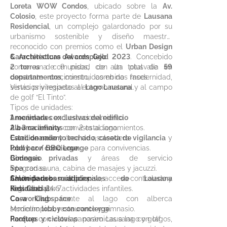
Loreta WOW Condos
, ubicado sobre la
Av.
Colosio
, este proyecto forma parte de
Lausana
Residencial
, un complejo galardonado por su
urbanismo sostenible y diseño maestro,
reconocido con premios como el
Urban Design
& Architecture Awards Gold 2023
Características del complejo
. Concebido
como una comunidad de alta plusvalía en
2 torres
de 9 pisos, con un total de
59
constante crecimiento, combina modernidad,
departamentos
, construidas en dos fases.
servicios y respeto al entorno natural.
Vistas privilegiadas al
Lago Lausana
y al campo
de golf “El Tinto”.
Tipos de unidades:
1 recámara
Amenidades exclusivas del edificio
con 1 estacionamiento.
2 a 3 recámaras
Alberca infinity
con vista al lago.
con 2 estacionamientos.
Estacionamiento techado
Carril de nado
y área de asoleadero.
,
caseta de vigilancia
y
lobby con concierge
Pool bar / BBQ Lounge
.
para convivencias.
Bodegas privadas
Gimnasio
.
y áreas de servicio
integradas.
Spa
con sauna, cabina de masajes y jacuzzi.
Chute para basura
Salón de usos múltiples
Amenidades adicionales de Lausana
por piso, acceso controlado y
.
seguridad 24/7.
Kids Club
Residencial
para actividades infantiles.
Co‑working space
Casa Club
frente al lago con alberca
.
Moderno
semiolímpica, restaurante y gimnasio.
lobby con concierge
.
Rooftop
Parques y ciclovías
con vistas panorámicas a lago y golf.
: paseo Lausana con lagos,