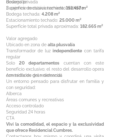
Bodega privada
desarrollo:
2 cajones de estacionamiento techado
Superficie exclusiva techada:
153.457 m²
Bodega techada:
4.208 m²
Estacionamiento techado:
25.000 m²
Superficie total privada aproximada:
182.665 m²
Valor agregado
Ubicado en zona de
alta plusvalía
Transformador de luz
independiente
con tarifa
regular
Solo
20 departamentos
cuentan con este
beneficio exclusivo; el resto del desarrollo opera
con tarifa de gran demanda
Amenidades del residencial
Un entorno pensado para disfrutar en familia y
con seguridad:
Alberca
Áreas comunes y recreativas
Acceso controlado
Seguridad 24 horas
CTA
Viví la comodidad, el espacio y la exclusividad
que ofrece Residencial Cumbres.
Contactanos hoy mismo y coordiná una visita