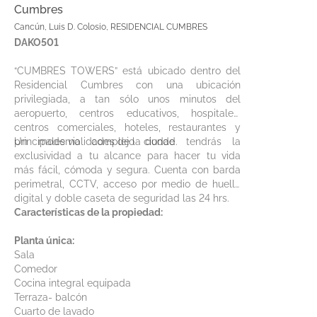
Cumbres
Cancún, Luis D. Colosio, RESIDENCIAL CUMBRES
DAKO501
“CUMBRES TOWERS” está ubicado dentro del
Residencial Cumbres con una ubicación
privilegiada, a tan sólo unos minutos del
aeropuerto, centros educativos, hospitales,
centros comerciales, hoteles, restaurantes y
principales vialidades de la ciudad.
Un moderno complejo donde tendrás la
exclusividad a tu alcance para hacer tu vida
más fácil, cómoda y segura. Cuenta con barda
perimetral, CCTV, acceso por medio de huella
digital y doble caseta de seguridad las 24 hrs.
Características de la propiedad:
Planta única:
Sala
Comedor
Cocina integral equipada
Terraza- balcón
Cuarto de lavado