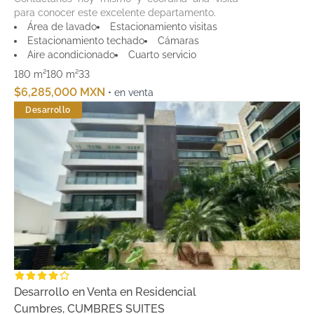
para conocer este excelente departamento.
Área de lavado
Estacionamiento visitas
Estacionamiento techado
Cámaras
Aire acondicionado
Cuarto servicio
180 m²
180 m²
3
3
$6,285,000 MXN
• en venta
Desarrollo
Desarrollo en Venta en Residencial
Cumbres, CUMBRES SUITES