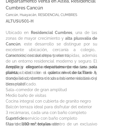
Departamento venta en Altea, Residencial
Cumbres Cancún
Cancún, Huayacán, RESIDENCIAL CUMBRES
ALTUSU501-H
Ubicado en
Residencial Cumbres
, una de las
zonas de mayor crecimiento y
alta plusvalía de
Cancún
, este desarrollo se distingue por su
excelente ubicación, cercanía a colegios,
comercios, restaurantes y vías rápidas, además
Características del departamento
de un entorno residencial moderno y seguro. El
complejo ofrece amenidades pensadas para
Amplio y elegante departamento de una sola
disfrutar del día a día con comodidad y
planta
, ubicado en el
quinto nivel de la Torre A
,
tranquilidad, dentro de un ambiente exclusivo y
donde se concentran todas las amenidades del
bien planificado.
desarrollo:
Sala–comedor de gran amplitud
Medio baño de visitas
Cocina integral con cubierta de granito negro
Balcón terraza ideal para disfrutar del exterior
3 recámaras, cada una con baño completo
Cuarto de servicio con baño completo
Superficies
Cuarto de almacén y lavado
Más de
180 m² totales
dentro de un exclusivo