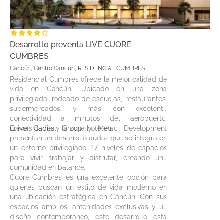
Desarrollo preventa LIVE CUORE
CUMBRES
Cancún, Centro Cancun, RESIDENCIAL CUMBRES
Residencial Cumbres ofrece la mejor calidad de
vida en Cancún. Ubicado en una zona
privilegiada, rodeado de escuelas, restaurantes,
supermercados, y más, con excelente
conectividad a minutos del aeropuerto,
universidades y la zona hotelera.
Eleva Capital Group y Metric Development
presentan un desarrollo audaz que se integra en
un entorno privilegiado. 17 niveles de espacios
para vivir, trabajar y disfrutar, creando una
comunidad en balance.
Cuore Cumbres es una excelente opción para
quienes buscan un estilo de vida moderno en
una ubicación estratégica en Cancún. Con sus
espacios amplios, amenidades exclusivas y un
diseño contemporáneo, este desarrollo está