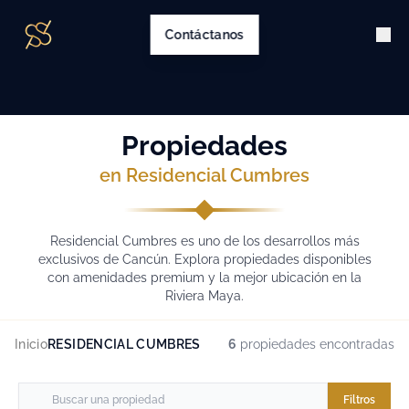
Contáctanos
Propiedades
en Residencial Cumbres
Residencial Cumbres es uno de los desarrollos más
exclusivos de Cancún. Explora propiedades disponibles
con amenidades premium y la mejor ubicación en la
Riviera Maya.
Inicio
RESIDENCIAL CUMBRES
6
propiedades encontradas
Filtros