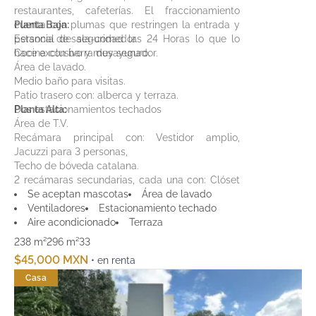
restaurantes, cafeterías. El fraccionamiento
cuenta con plumas que restringen la entrada y
Planta Baja:
personal de seguridad las 24 Horas lo que lo
Estancia de sala-comedor.
hace exclusivo y muy seguro.
Cocina con barra desayunador.
Área de lavado.
Medio baño para visitas.
Patio trasero con: alberca y terraza.
Dos estacionamientos techados
Planta Alta:
Área de T.V.
Recámara principal con: Vestidor amplio,
Jacuzzi para 3 personas,
Techo de bóveda catalana.
2 recámaras secundarias, cada una con: Clóset
y baño completo.
Se aceptan mascotas
Área de lavado
Cuarto de servicio con baño completo.
Ventiladores
Estacionamiento techado
Aire acondicionado
Terraza
238 m²
296 m²
3
3
$45,000 MXN
• en renta
Casa