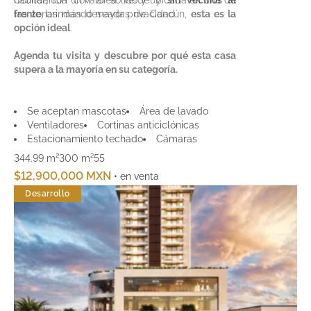
Colindancia con área verde y
habitar, con un valor sólido y ubicada en una de
sin vecinos al
frente
las zonas más deseadas de Cancún,
, brindando mayor privacidad
esta es la
opción ideal
.
Agenda tu visita y descubre por qué esta casa
supera a la mayoría en su categoría.
Se aceptan mascotas
Área de lavado
Ventiladores
Cortinas anticiclónicas
Estacionamiento techado
Cámaras
344.99 m²
300 m²
5
5
$12,900,000 MXN
• en venta
Desarrollo