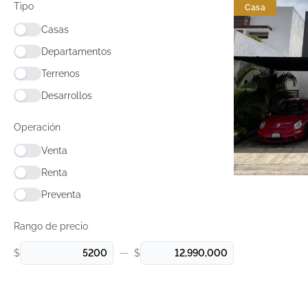
Tipo
Casa
Casas
Departamentos
Terrenos
Desarrollos
Operación
Venta
Renta
Preventa
Rango de precio
—
$
$