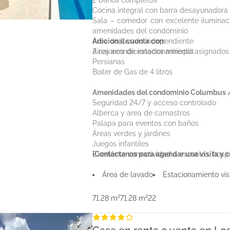
2 baños completos
Cocina integral con barra desayunadora
Sala – comedor con excelente iluminaci
amenidades del condominio
Área de lavado independiente
Adicional cuenta con:
2 cajones de estacionamiento asignados
Aires acondicionados minisplit
Persianas
Boiler de Gas de 4 litros
Amenidades del condominio Columbus / 
Seguridad 24/7 y acceso controlado
Alberca y área de camastros
Palapa para eventos con baños
Áreas verdes y jardines
Juegos infantiles
Excelente conectividad a escuelas, hosp
¡Contáctanos para agendar una visita y 
Área de lavado
Estacionamiento vis
71.28 m²
71.28 m²
2
2