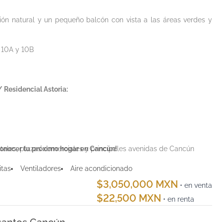
ón natural y un pequeño balcón con vista a las áreas verdes y
 10A y 10B
Residencial Astoria:
itales, plazas comerciales y principales avenidas de Cancún
conocer tu próximo hogar en Cancún!
itas
Ventiladores
Aire acondicionado
$3,050,000 MXN
• en venta
$22,500 MXN
• en renta