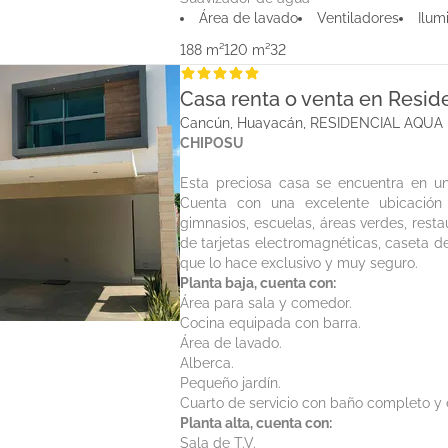
Área de lavado
Ventiladores
Ilum
188 m²
120 m²
3
2
Casa renta o venta en Resid
Cancún, Huayacán, RESIDENCIAL AQUA
CHIPOSU
Esta preciosa casa se encuentra en u
Cuenta con una excelente ubicación
gimnasios, escuelas, áreas verdes, resta
de tarjetas electromagnéticas, caseta de
que lo hace exclusivo y muy seguro.
Planta baja, cuenta con:
Área para sala y comedor.
Cocina equipada con barra.
Área de lavado.
Alberca.
Pequeño jardín.
Cuarto de servicio con baño completo y 
Planta alta, cuenta con:
Sala de T.V.