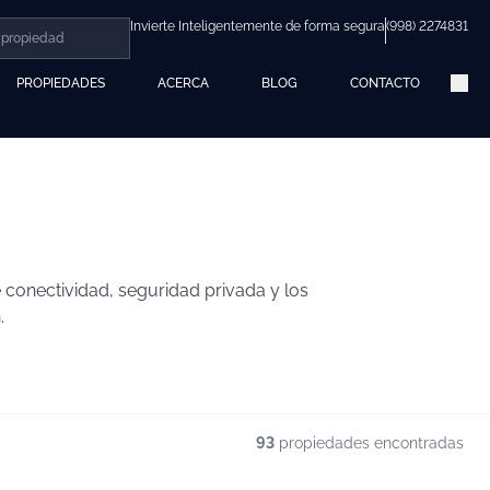
Invierte Inteligentemente de forma segura
(998) 2274831
PROPIEDADES
ACERCA
BLOG
CONTACTO
 conectividad, seguridad privada y los
.
93
propiedades encontradas