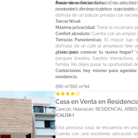
Áreas de servicio:
Recámaras Secundarias:
Área de lavado techa
Dos amplias h
mantener todo impecable y organizado.
privacidad. Ambas cuentan con baño c
disfruta de un balcón privado con excelen
Tercer Nivel:
Máxima privacidad:
Tiene la recámara pr
Confort absoluto:
Cuenta con un amplio c
Terrazas Panorámicas:
El mayor lujo d
disfrutar de un café al amanecer, leer un
privacidad.
¿Listo para conocer tu nuevo hogar?
Vi
parques lineales, fuentes interactivas
familia. No dejes pasar la oportunidad d
Contáctanos hoy mismo para agendar 
residencia.
290 m²
160 m²
4
4
Casa en Venta en Residencia
Cancún, Huayacán, RESIDENCIAL ARB
ICALI18-I
Esta preciosa casa se encuentra en uno
Cuenta con una excelente ubicación so