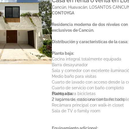
Casa en renta o venta en L
Cancún, Huayacán, LOSANTOS CANCU
CONTOYGA
Residencia moderna de dos niveles con 
exclusivos de Cancún.
Distribución y características de la casa:
Planta baja:
Cocina integral totalmente equipada
Barra desayunador
Sala y comedor con excelente iluminació
Medio baño para visitas
Cuarto de lavado con acceso desde la coc
Cuarto de servicio con baño completo
Bodega para bicicletas
Planta alta:
2 lugares de estacionamiento techado
2 recámaras, cada una con baño comple
Recámara principal con walk-in closet
Sala de TV o family room
Equipamiento adicional: