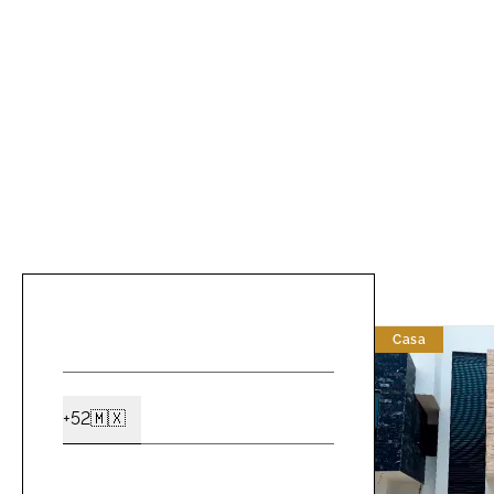
NOMBRE
Casa
*
CELULAR
+52
🇲🇽
Ext2
*
EMAIL