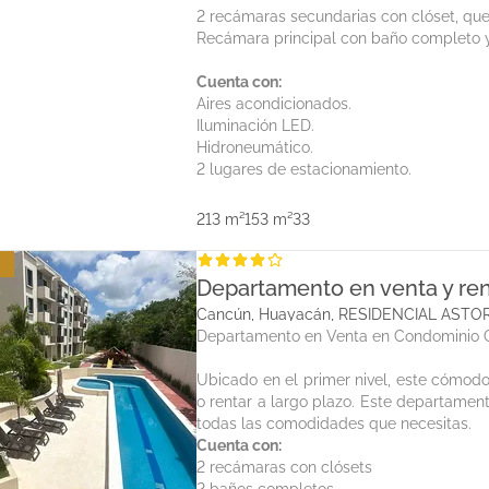
2 recámaras secundarias con clóset, qu
Recámara principal con baño completo y
Cuenta con:
Aires acondicionados.
Iluminación LED.
Hidroneumático.
2 lugares de estacionamiento.
213 m²
153 m²
3
3
Departamento en venta y ren
Cancún, Huayacán, RESIDENCIAL ASTO
Departamento en Venta en Condominio C
Ubicado en el primer nivel, este cómodo 
o rentar a largo plazo. Este departamen
todas las comodidades que necesitas.
Cuenta con:
2 recámaras con clósets