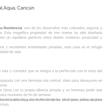
al Aqua, Cancún
a Residencial
, uno de los desarrollos más cotizados, seguros y
a. Esta magnífica propiedad de tres niveles ha sido diseñada
te un equilibrio perfecto entre diseño moderno, privacidad y
ral y excelentes amenidades privadas, esta casa es el refugio
lidad de vida.
sala y comedor que se integra a la perfección con el resto del
quipada con una hermosa isla central, ideal para desayunos en
omía.
te clima con tu propia alberca privada y un hermoso jardín que
 para reuniones de fin de semana.
evisión ubicada justo en medio de las recámaras, pensada para
a en planta baja con baño completo, ideal para visitas, adultos
ctura.