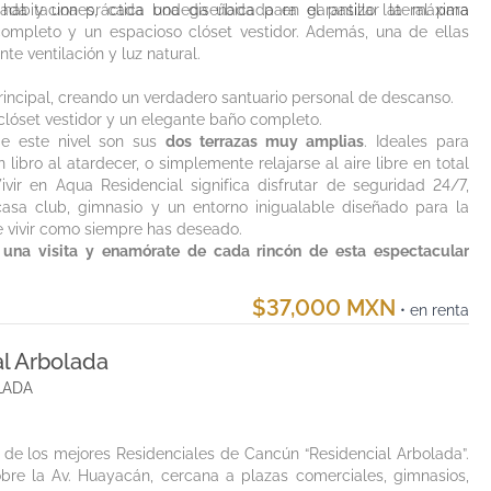
da y una práctica bodega ubicada en el pasillo lateral para
abitaciones, cada una diseñada para garantizar la máxima
ompleto y un espacioso clóset vestidor. Además, una de ellas
te ventilación y luz natural.
incipal, creando un verdadero santuario personal de descanso.
lóset vestidor y un elegante baño completo.
e este nivel son sus
dos terrazas muy amplias
. Ideales para
 libro al atardecer, o simplemente relajarse al aire libre en total
vir en Aqua Residencial significa disfrutar de seguridad 24/7,
, casa club, gimnasio y un entorno inigualable diseñado para la
e vivir como siempre has deseado.
una visita y enamórate de cada rincón de esta espectacular
$37,000 MXN
• en renta
l Arbolada
OLADA
 de los mejores Residenciales de Cancún “Residencial Arbolada”.
bre la Av. Huayacán, cercana a plazas comerciales, gimnasios,