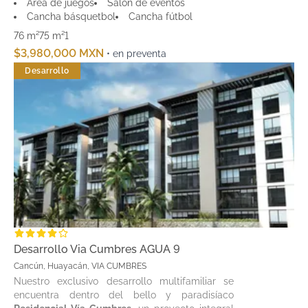
Área de juegos
Salón de eventos
Cancha básquetbol
Cancha fútbol
76 m²
75 m²
1
$3,980,000 MXN
• en preventa
Desarrollo
Desarrollo Via Cumbres AGUA 9
Cancún, Huayacán, VIA CUMBRES
Nuestro exclusivo desarrollo multifamiliar se
encuentra dentro del bello y paradisíaco