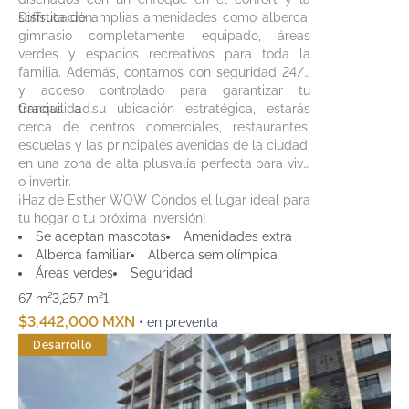
sofisticación.
Disfruta de amplias amenidades como alberca,
gimnasio completamente equipado, áreas
verdes y espacios recreativos para toda la
familia. Además, contamos con seguridad 24/7
y acceso controlado para garantizar tu
tranquilidad.
Gracias a su ubicación estratégica, estarás
cerca de centros comerciales, restaurantes,
escuelas y las principales avenidas de la ciudad,
en una zona de alta plusvalía perfecta para vivir
o invertir.
¡Haz de Esther WOW Condos el lugar ideal para
tu hogar o tu próxima inversión!
Se aceptan mascotas
Amenidades extra
Alberca familiar
Alberca semiolímpica
Áreas verdes
Seguridad
67 m²
3,257 m²
1
$3,442,000 MXN
• en preventa
Desarrollo