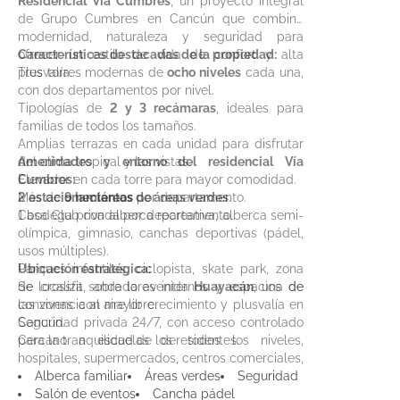
Residencial Vía Cumbres
, un proyecto integral
de Grupo Cumbres en Cancún que combina
modernidad, naturaleza y seguridad para
ofrecer un estilo de vida de confort y alta
Características destacadas de la propiedad:
plusvalía.
Tres torres modernas de
ocho niveles
cada una,
con dos departamentos por nivel.
Tipologías de
2 y 3 recámaras
, ideales para
familias de todos los tamaños.
Amplias terrazas en cada unidad para disfrutar
del clima tropical y las vistas.
Amenidades y entorno del residencial Vía
Elevador en cada torre para mayor comodidad.
Cumbres:
2 estacionamientos
Más de
9 hectáreas de áreas verdes
por departamento.
.
1 bodega privada por departamento.
Casa Club con alberca recreativa, alberca semi-
olímpica, gimnasio, canchas deportivas (pádel,
usos múltiples).
Parques infantiles, ciclopista, skate park, zona
Ubicación estratégica:
de crossfit, andadores internos y espacios de
Se localiza sobre la avenida
Huayacán
, una de
convivencia al aire libre.
las zonas con mayor crecimiento y plusvalía en
Seguridad privada 24/7, con acceso controlado
Cancún.
para la tranquilidad de los residentes.
Cercano a escuelas de todos los niveles,
hospitales, supermercados, centros comerciales,
restaurantes y servicios esenciales.
Alberca familiar
Áreas verdes
Seguridad
A pocos minutos del aeropuerto internacional y
Salón de eventos
Cancha pádel