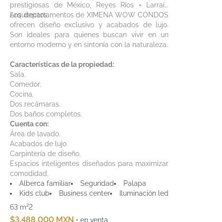
prestigiosas de México, Reyes Ríos + Larraín
Arquitectos.
Los departamentos de XIMENA WOW CONDOS
ofrecen diseño exclusivo y acabados de lujo.
Son ideales para quienes buscan vivir en un
entorno moderno y en sintonía con la naturaleza.
Características de la propiedad:
Sala.
Comedor.
Cocina.
Dos recámaras.
Dos baños completos.
Cuenta con:
Área de lavado.
Acabados de lujo.
Carpintería de diseño.
Espacios inteligentes diseñados para maximizar
comodidad.
Alberca familiar
Seguridad
Palapa
Kids club
Business center
Iluminación led
63 m²
2
$3,488,000 MXN
• en venta