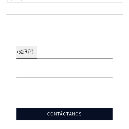
NOMBR
*
CELUL
+52
🇲🇽
Ext2
*
EMAIL
*
MENSA
*
CONTÁCTANOS