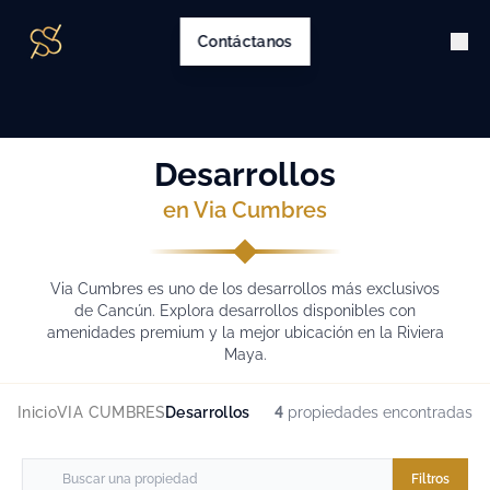
Contáctanos
Desarrollos
en Via Cumbres
Via Cumbres es uno de los desarrollos más exclusivos
de Cancún. Explora desarrollos disponibles con
amenidades premium y la mejor ubicación en la Riviera
Maya.
Inicio
VIA CUMBRES
Desarrollos
4
propiedades encontradas
Filtros