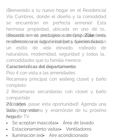
¡Bienvenido a tu nuevo hogar en el Residencial
Via Cumbres, donde el diseño y la comodidad
se encuentran en perfecta armonía! Esta
hermosa propiedad, ubicada en uno de los
desarrollos más prestigiosos de Grupo Cumbres,
Ubicada en el exclusivo concepto
Zole
, esta
te ofrecerá una vida de confort y funcionalidad.
residencia es el lugar ideal para quienes buscan
un estilo de vida elevado, rodeado de
naturaleza, modernidad, seguridad y todas las
comodidades que tu familia merece.
Características del departamento:
Piso 4 con vista a las amenidades
Recamara principal con walking closet y baño
completo
2 Recamaras secundarias con closet y baño
compartido
2.5 baños
¡No dejes pasar esta oportunidad! Agenda una
Sala y comedor
visita hoy mismo y enamórate de tu próximo
Area de TV
hogar!
Cocina integral con estufa y campana
Se aceptan mascotas
Área de lavado
2 estacionamientos
Estacionamiento visitas
Ventiladores
Aires acondicionados tipo minisplit
Iluminación led
Aire acondicionado