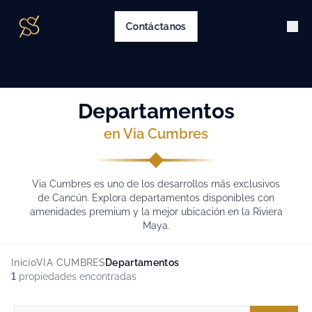
Contáctanos
Departamentos
en Via Cumbres
Via Cumbres es uno de los desarrollos más exclusivos
de Cancún. Explora departamentos disponibles con
amenidades premium y la mejor ubicación en la Riviera
Maya.
Inicio
VIA CUMBRES
Departamentos
1
propiedades encontradas