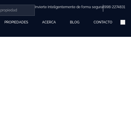
Invierte Inteligentemente de forma segura
(998) 2274831
PROPIEDADES
ACERCA
BLOG
CONTACTO