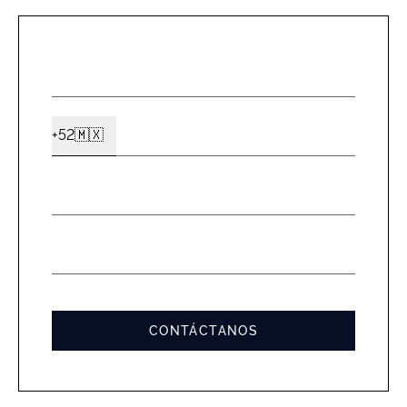
NOMBR
*
CELUL
+52
🇲🇽
Ext2
*
EMAIL
*
MENSA
*
CONTÁCTANOS