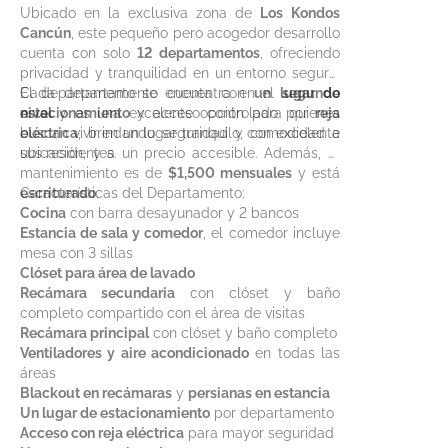
Ubicado en la exclusiva zona de
Los Kondos
Cancún
, este pequeño pero acogedor desarrollo
cuenta con solo
12 departamentos
, ofreciendo
privacidad y tranquilidad en un entorno seguro.
Cada departamento cuenta con
El departamento se encuentra en el
un lugar de
segundo
estacionamiento
nivel
y es una excelente opción para quienes
y acceso controlado por
reja
eléctrica
buscan vivir en un lugar tranquilo, con excelente
, brindando seguridad y comodidad a
sus residentes.
ubicación, y a un precio accesible. Además, el
mantenimiento es de
$1,500 mensuales
y está
escriturado
Características del Departamento:
.
Cocina
con barra desayunador y 2 bancos
Estancia de sala y comedor
, el comedor incluye
mesa con 3 sillas
Clóset para área de lavado
Recámara secundaria
con clóset y baño
completo compartido con el área de visitas
Recámara principal
con clóset y baño completo
Ventiladores y aire acondicionado
en todas las
áreas
Blackout en recámaras
y
persianas en estancia
Un lugar de estacionamiento
por departamento
Acceso con reja eléctrica
para mayor seguridad