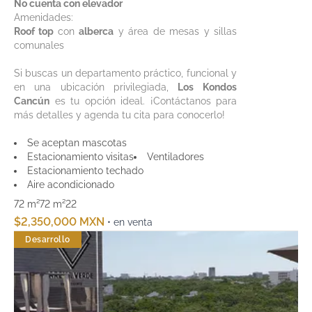
No cuenta con elevador
Amenidades:
Roof top
con
alberca
y área de mesas y sillas
comunales
Si buscas un departamento práctico, funcional y
en una ubicación privilegiada,
Los Kondos
Cancún
es tu opción ideal. ¡Contáctanos para
más detalles y agenda tu cita para conocerlo!
Se aceptan mascotas
Estacionamiento visitas
Ventiladores
Estacionamiento techado
Aire acondicionado
72 m²
72 m²
2
2
$2,350,000 MXN
• en venta
Desarrollo