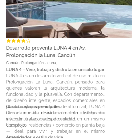
Desarrollo preventa LUNA 4 en Av.
Prolongación la Luna, Cancún
Cancún, Prolongación la luna,
LUNA 4 – Vive, trabaja y disfruta en un solo lugar
LUNA 4 es un desarrollo vertical de uso mixto en
Prolongación La Luna, Cancún, pensado para
quienes valoran la arquitectura moderna, la
funcionalidad y la plusvalía. Con departamentos
de diseño inteligente, espacios comerciales en
planta baja y amenidades de alto nivel, LUNA 4
Características principales
ofrece un estilo de vida completo e integrado:
Departamentos residenciales con distribución
vivienda, trabajo y esparcimiento en un mismo
inteligente y acabados de calidad.
complejo.
Uso mixto: residencias + comercio en planta baja
— ideal para vivir y trabajar en el mismo
espacio.
Amenidades y estilo de vida