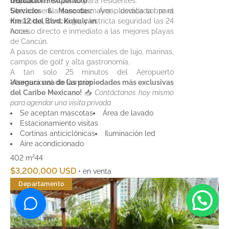
tropical.
restaurante exclusivo para residentes.
Ubicación Insuperable
Servicios & Mascotas:
Ubicado en la zona de mayor plusvalía sobre el
Área dedicada para
mascotas, concierge, y estricta seguridad las 24
Km 12 del Blvd. Kukulcán
:
horas.
Acceso directo e inmediato a las mejores playas
de Cancún.
A pasos de centros comerciales de lujo, marinas,
campos de golf y alta gastronomía.
A tan solo 25 minutos del Aeropuerto
Internacional de Cancún.
¡Asegura una de las propiedades más exclusivas
del Caribe Mexicano!
📥
Contáctanos hoy mismo
para agendar una visita privada
Se aceptan mascotas
Área de lavado
Estacionamiento visitas
Cortinas anticiclónicas
Iluminación led
Aire acondicionado
402 m²
4
4
$3,200,000 USD
• en venta
Departamento