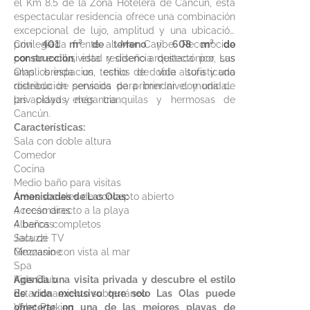
el Km 8.5 de la Zona Hotelera de Cancún, esta
espectacular residencia ofrece una combinación
excepcional de lujo, amplitud y una ubicación
privilegiada frente al Mar Caribe. Reconocido
Con
401 m² de terreno
y
608 m² de
por su exclusividad y diseño arquitectónico, Las
construcción
, esta residencia destaca por sus
Olas brinda un estilo de vida sofisticado
amplios espacios, techos de doble altura y una
rodeado de servicios de primer nivel y una de
distribución pensada para brindar comodidad,
las playas más tranquilas y hermosas de
privacidad y elegancia.
Cancún.
Características:
Sala con doble altura
Comedor
Cocina
Medio baño para visitas
Áreas sociales de concepto abierto
Amenidades de Las Olas:
4 recámaras
Acceso directo a la playa
4 baños completos
Albercas
Sala de TV
Jacuzzi
Mezzanine
Gimnasio con vista al mar
Spa
Kids Club
Agenda una visita privada y descubre el estilo
Estacionamiento subterráneo
de vida exclusivo que solo Las Olas puede
Valet Parking
ofrecerte en una de las mejores playas de