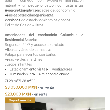
Sala – comedor con excelente iluminación
natural y un pequeño balcón con vista a las
áreas verdes y amenidades del condominio
Adicional cuenta con:
Área de lavado independiente
Aires acondicionados minisplit
2 cajones de estacionamiento asignados
Persianas
Boiler de Gas de 4 litros
Amenidades del condominio Columbus /
Residencial Astoria:
Seguridad 24/7 y acceso controlado
Alberca y área de camastros
Palapa para eventos con baños
Áreas verdes y jardines
Juegos infantiles
Excelente conectividad a escuelas, hospitales,
Estacionamiento visitas
Ventiladores
plazas comerciales y principales avenidas de
Iluminación led
Aire acondicionado
Cancún
71.28 m²
71.28 m²
2
2
$3,050,000 MXN
• en venta
$23,000 MXN
• en renta
Departamento