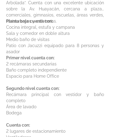
Arbolada”. Cuenta con una excelente ubicación
sobre la Av. Huayacán, cercana a plazas
comerciales, gimnasios, escuelas, áreas verdes,
restaurantes y cafeterías.
Planta baja cuenta con:
Cocina integral, estufa y campana
Sala y comedor en doble altura
Medio baño de visitas
Patio con Jacuzzi equipado para 8 personas y
asador
Primer nivel cuenta con:
2 recámaras secundarias
Baño completo independiente
Espacio para Home Office
Segundo nivel cuenta con:
Recámara principal con vestidor y baño
completo
Área de lavado
Bodega
Cuenta con:
2 lugares de estacionamiento