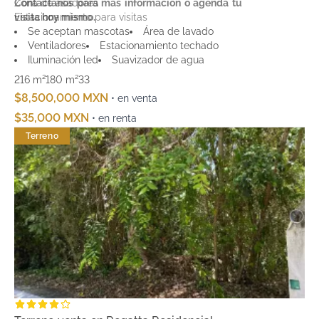
Zona de asadores
Contáctanos para más información o agenda tu
Estacionamiento para visitas
visita hoy mismo.
Andadores peatonales y ciclovía interna
Se aceptan mascotas
Área de lavado
Ventiladores
Estacionamiento techado
Iluminación led
Suavizador de agua
216 m²
180 m²
3
3
$8,500,000 MXN
• en venta
$35,000 MXN
• en renta
Terreno