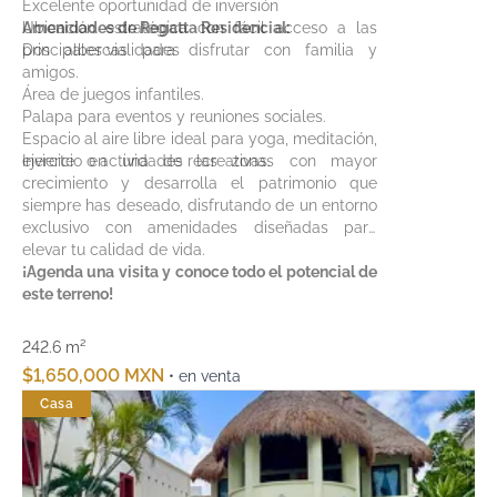
Excelente oportunidad de inversión
Ubicación estratégica con fácil acceso a las
Amenidades de Regatta Residencial:
principales vialidades
Dos albercas para disfrutar con familia y
amigos.
Área de juegos infantiles.
Palapa para eventos y reuniones sociales.
Espacio al aire libre ideal para yoga, meditación,
ejercicio o actividades recreativas.
Invierte en una de las zonas con mayor
crecimiento y desarrolla el patrimonio que
siempre has deseado, disfrutando de un entorno
exclusivo con amenidades diseñadas para
elevar tu calidad de vida.
¡Agenda una visita y conoce todo el potencial de
este terreno!
242.6 m²
$1,650,000 MXN
• en venta
Casa