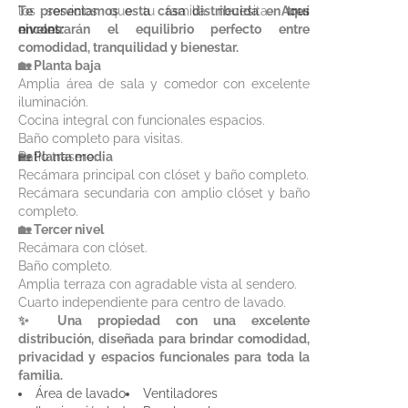
los servicios que tu familia necesita.
Te presentamos esta casa distribuida en tres
Aquí
encontrarán el equilibrio perfecto entre
niveles:
comodidad, tranquilidad y bienestar.
🏡 Planta baja
Amplia área de sala y comedor con excelente
iluminación.
Cocina integral con funcionales espacios.
Baño completo para visitas.
Patio trasero.
🏡 Planta media
Recámara principal con clóset y baño completo.
Recámara secundaria con amplio clóset y baño
completo.
🏡 Tercer nivel
Recámara con clóset.
Baño completo.
Amplia terraza con agradable vista al sendero.
Cuarto independiente para centro de lavado.
✨ Una propiedad con una excelente
distribución, diseñada para brindar comodidad,
privacidad y espacios funcionales para toda la
familia.
Área de lavado
Ventiladores