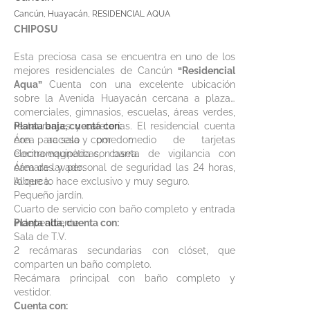
Cancún, Huayacán, RESIDENCIAL AQUA
CHIPOSU
Esta preciosa casa se encuentra en uno de los
mejores residenciales de Cancún
“Residencial
Aqua”
Cuenta con una excelente ubicación
sobre la Avenida Huayacán cercana a plazas
comerciales, gimnasios, escuelas, áreas verdes,
restaurantes y cafeterías. El residencial cuenta
Planta baja, cuenta con:
con acceso por medio de tarjetas
Área para sala y comedor.
electromagnéticas, caseta de vigilancia con
Cocina equipada con barra.
cámaras y personal de seguridad las 24 horas,
Área de lavado.
lo que lo hace exclusivo y muy seguro.
Alberca.
Pequeño jardín.
Cuarto de servicio con baño completo y entrada
independiente.
Planta alta, cuenta con:
Sala de T.V.
2 recámaras secundarias con clóset, que
comparten un baño completo.
Recámara principal con baño completo y
vestidor.
Cuenta con: