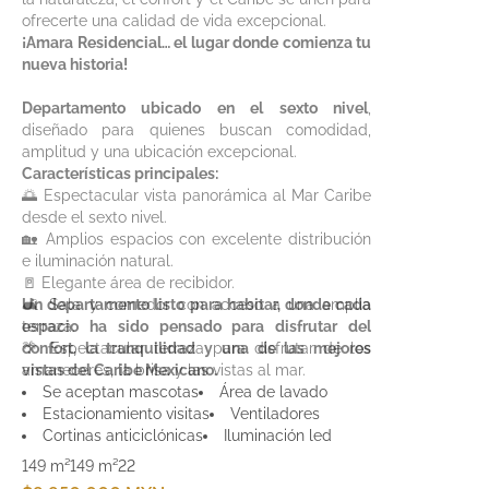
ofrecerte una calidad de vida excepcional.
¡Amara Residencial… el lugar donde comienza tu
nueva historia!
Departamento ubicado en el sexto nivel
,
diseñado para quienes buscan comodidad,
amplitud y una ubicación excepcional.
Características principales:
🌅 Espectacular vista panorámica al Mar Caribe
desde el sexto nivel.
🏡 Amplios espacios con excelente distribución
e iluminación natural.
🚪 Elegante área de recibidor.
🛋️ Sala y comedor con acceso a una amplia
Un departamento listo para habitar, donde cada
terraza.
espacio ha sido pensado para disfrutar del
🌴 Espectacular terraza para disfrutar de los
confort, la tranquilidad y una de las mejores
amaneceres, la brisa y las vistas al mar.
vistas del Caribe Mexicano.
🍽️ Cocina completamente remodelada, con
Se aceptan mascotas
Área de lavado
excelente distribución y amplios espacios de
Estacionamiento visitas
Ventiladores
almacenamiento.
Cortinas anticiclónicas
Iluminación led
🚿 Baño completo para visitas.
149 m²
149 m²
2
2
🧺 Área de lavandería independiente.