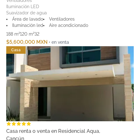
Ventiladores
Iluminación LED
Suavizador de agua
Área de lavado
Ventiladores
Iluminación led
Aire acondicionado
188 m²
120 m²
3
2
$5,600,000 MXN
• en venta
Casa
Casa renta o venta en Residencial Aqua,
Cancún