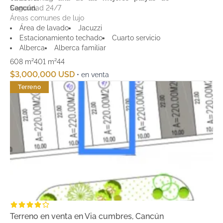
Seguridad 24/7
Cancún.
Áreas comunes de lujo
Área de lavado
Jacuzzi
Estacionamiento techado
Cuarto servicio
Alberca
Alberca familiar
608 m²
401 m²
4
4
$3,000,000 USD
• en venta
Terreno
Terreno en venta en Via cumbres, Cancún