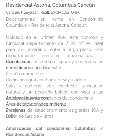
Residencial Astoria, Columbus Cancún
Cancún, Huayacán, RESIDENCIAL ASTORIA
Departamento en Venta en Condominio
Columbus – Residencial Astoria, Cancún.
Ubicado en el primer nivel, este cómodo y
funcional departamento de 71.28 m² es ideal
para vivir, invertir o rentar a largo plazo. Este
departamento combina funcionalidad y
ubicación en un entorno seguro y con todas las
Cuenta con:
comodidades que necesitas.
2 recámaras con clósets
2 baños completos
Cocina integral con barra desayunadora
Sala – comedor con excelente iluminación
natural y un pequeño balcón con vista a las
áreas verdes y amenidades del condominio
Adicional cuenta con:
Área de lavado independiente
Aires acondicionados minisplit
2 cajones de estacionamiento asignados 10A y
Persianas
10B
Boiler de Gas de 4 litros
Amenidades del condominio Columbus /
Residencial Astoria: