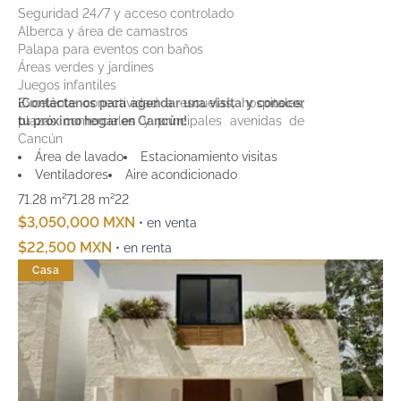
Seguridad 24/7 y acceso controlado
Alberca y área de camastros
Palapa para eventos con baños
Áreas verdes y jardines
Juegos infantiles
Excelente conectividad a escuelas, hospitales,
¡Contáctanos para agendar una visita y conocer
plazas comerciales y principales avenidas de
tu próximo hogar en Cancún!
Cancún
Área de lavado
Estacionamiento visitas
Ventiladores
Aire acondicionado
71.28 m²
71.28 m²
2
2
$3,050,000 MXN
• en venta
$22,500 MXN
• en renta
Casa