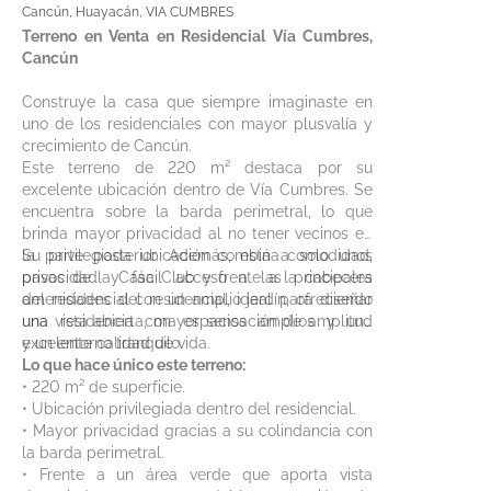
Cancún, Huayacán, VIA CUMBRES
Terreno en Venta en Residencial Vía Cumbres,
Cancún
Construye la casa que siempre imaginaste en
uno de los residenciales con mayor plusvalía y
crecimiento de Cancún.
Este terreno de 220 m² destaca por su
excelente ubicación dentro de Vía Cumbres. Se
encuentra sobre la barda perimetral, lo que
brinda mayor privacidad al no tener vecinos en
la parte posterior. Además, está a solo unos
Su privilegiada ubicación combina comodidad,
pasos de la Casa Club y frente a la cabecera
privacidad y fácil acceso a las principales
del residencial con un amplio jardín, ofreciendo
amenidades del residencial, ideal para diseñar
una vista abierta, mayor sensación de amplitud
una residencia con espacios amplios y una
y un entorno tranquilo.
excelente calidad de vida.
Lo que hace único este terreno:
• 220 m² de superficie.
• Ubicación privilegiada dentro del residencial.
• Mayor privacidad gracias a su colindancia con
la barda perimetral.
• Frente a un área verde que aporta vista