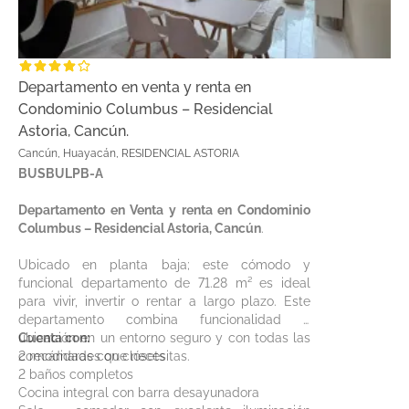
Departamento en venta y renta en
Condominio Columbus – Residencial
Astoria, Cancún.
Cancún, Huayacán, RESIDENCIAL ASTORIA
BUSBULPB-A
Departamento en Venta y renta en Condominio
Columbus – Residencial Astoria, Cancún
.
Ubicado en planta baja; este cómodo y
funcional departamento de 71.28 m² es ideal
para vivir, invertir o rentar a largo plazo. Este
departamento combina funcionalidad y
ubicación en un entorno seguro y con todas las
Cuenta con:
comodidades que necesitas.
2 recámaras con clósets
2 baños completos
Cocina integral con barra desayunadora