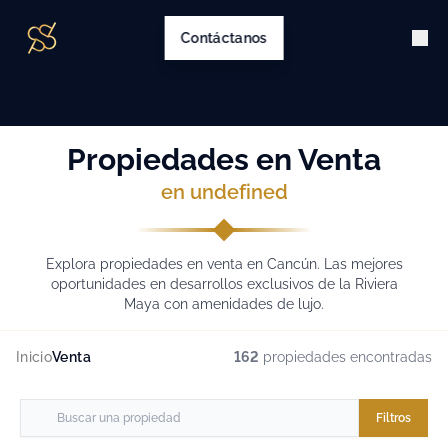
Contáctanos
Propiedades en Venta
en undefined
Explora propiedades en venta en Cancún. Las mejores
oportunidades en desarrollos exclusivos de la Riviera
Maya con amenidades de lujo.
Inicio
Venta
162
propiedades encontradas
Filtros