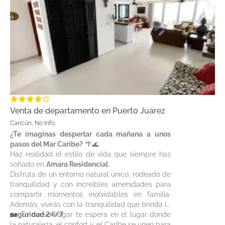
Venta de departamento en Puerto Juarez
Cancún, No Info,
¿Te imaginas despertar cada mañana a unos
pasos del Mar Caribe?
🌴🌊
Haz realidad el estilo de vida que siempre has
soñado en
Amara Residencial
.
Disfruta de un entorno natural único, rodeado de
tranquilidad y con increíbles amenidades para
compartir momentos inolvidables en familia.
Además, vivirás con la tranquilidad que brinda la
seguridad 24/7
🏡 Tu nuevo hogar te espera en el lugar donde
.
la naturaleza, el confort y el Caribe se unen para