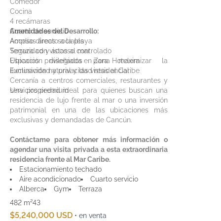
Comedor
Cocina
4 recámaras
Cuarto de servicio
Amenidades del Desarrollo:
Amplias áreas sociales
Acceso directo a la playa
Terraza con vistas al mar
Seguridad y acceso controlado
Espacios diseñados para maximizar la
Ubicación privilegiada en Zona Hotelera
iluminación natural y las vistas al Caribe
Exclusividad y privacidad residencial
Cercanía a centros comerciales, restaurantes y
servicios premium
Una propiedad ideal para quienes buscan una
residencia de lujo frente al mar o una inversión
patrimonial en una de las ubicaciones más
exclusivas y demandadas de Cancún.
Contáctame para obtener más información o
agendar una visita privada a esta extraordinaria
residencia frente al Mar Caribe.
Estacionamiento techado
Aire acondicionado
Cuarto servicio
Alberca
Gym
Terraza
482 m²
4
3
$5,240,000 USD
• en venta