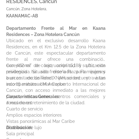
RESIDENCES, Cancún
Cancún, Zona Hotelera,
KAANAMAC-AB
Departamento Frente al Mar en Kaana
Residences – Zona Hotelera Cancún
Ubicado en el exclusivo desarrollo Kaana
Residences, en el Km 12.5 de la Zona Hotelera
de Cancún, este espectacular departamento
frente al mar ofrece una combinación
excepcional de lujo, amplitud y ubicación
Con 482 m² de construcción (5,188 sq.ft.), esta
privilegiada. Situado frente a Plaza Flamingos y
residencia ha sido diseñada para quienes
a un costado de Torre IXNAH, se encuentra a tan
buscan exclusividad, privacidad y vistas
solo 15 minutos del Aeropuerto Internacional de
incomparables al Mar Caribe.
Cancún, con acceso inmediato a las mejores
playas, restaurantes, centros comerciales y
Características Generales:
zonas de entretenimiento de la ciudad.
4 recámaras
Cuarto de servicio
Amplios espacios interiores
Vistas panorámicas al Mar Caribe
Acabados de lujo
Distribución:
Sala principal