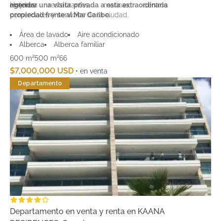
Hotelera
mejores restaurantes, marinas, centros
agendar una visita privada a esta extraordinaria
comerciales y servicios de la ciudad.
propiedad frente al Mar Caribe.
Área de lavado
Aire acondicionado
Alberca
Alberca familiar
600 m²
500 m²
6
6
$7,000,000 USD
• en venta
Departamento
Departamento en venta y renta en KAANA