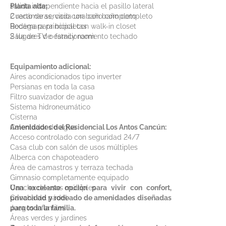
salida independiente hacia el pasillo lateral
Planta alta:
Cuarto de servicio con baño completo
2 recámaras, cada una con baño completo
Bodega para bicicletas
Recámara principal con walk-in closet
2 lugares de estacionamiento techado
Sala de TV o family room
Equipamiento adicional:
Aires acondicionados tipo inverter
Persianas en toda la casa
Filtro suavizador de agua
Sistema hidroneumático
Cisterna
Calentador de agua
Amenidades del Residencial Los Antos Cancún:
Acceso controlado con seguridad 24/7
Casa club con salón de usos múltiples
Alberca con chapoteadero
Área de camastros y terraza techada
Gimnasio completamente equipado
Cancha de usos múltiples
Una excelente opción para vivir con confort,
Cancha de pádel
privacidad y rodeado de amenidades diseñadas
Juegos infantiles
para toda la familia.
Áreas verdes y jardines