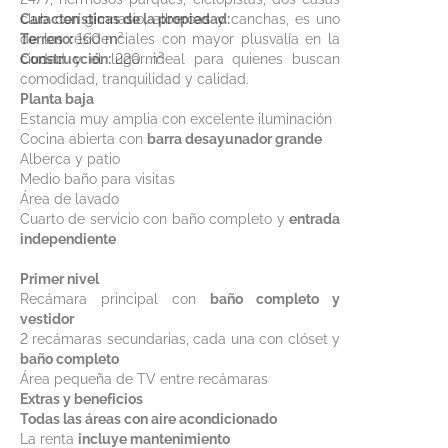
club con gimnasio, albercas y canchas, es uno
Características de la propiedad:
de los residenciales con mayor plusvalía en la
Terreno:
160 m²
ciudad y el lugar ideal para quienes buscan
Construcción:
220 m²
comodidad, tranquilidad y calidad.
Planta baja
Estancia muy amplia con excelente iluminación
Cocina abierta con
barra desayunador grande
Alberca y patio
Medio baño para visitas
Área de lavado
Cuarto de servicio con baño completo y
entrada
independiente
Primer nivel
Recámara principal con
baño completo y
vestidor
2 recámaras secundarias, cada una con clóset y
baño completo
Área pequeña de TV entre recámaras
Extras y beneficios
Todas las áreas con aire acondicionado
La renta
incluye mantenimiento