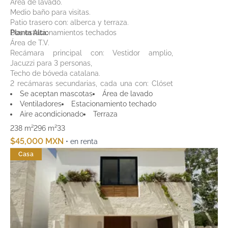
Área de lavado.
Medio baño para visitas.
Patio trasero con: alberca y terraza.
Dos estacionamientos techados
Planta Alta:
Área de T.V.
Recámara principal con: Vestidor amplio,
Jacuzzi para 3 personas,
Techo de bóveda catalana.
2 recámaras secundarias, cada una con: Clóset
y baño completo.
Se aceptan mascotas
Área de lavado
Cuarto de servicio con baño completo.
Ventiladores
Estacionamiento techado
Aire acondicionado
Terraza
238 m²
296 m²
3
3
$45,000 MXN
• en renta
Casa