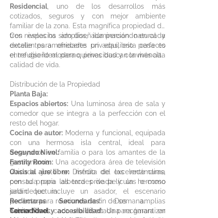
Residencial
, uno de los desarrollos más
cotizados, seguros y con mejor ambiente
familiar de la zona. Esta magnífica propiedad de
tres niveles ha sido diseñada pensando en cada
Con espacios amplios, iluminación natural y
detalle para ofrecerte un equilibrio perfecto
excelentes amenidades privadas, esta casa es
entre diseño moderno, privacidad y convivencia.
el refugio ideal para quienes buscan la más alta
calidad de vida.
Distribución de la Propiedad
Planta Baja:
Espacios abiertos:
Una luminosa área de sala y
comedor que se integra a la perfección con el
resto del hogar.
Cocina de autor:
Moderna y funcional, equipada
con una hermosa isla central, ideal para
desayunos en familia o para los amantes de la
Segundo Nivel:
gastronomía.
Family Room:
Una acogedora área de televisión
Oasis al aire libre:
ubicada justo en medio de las recámaras,
Disfruta del excelente clima
con tu propia alberca privada y un hermoso
pensada para las tardes de películas o como
jardín que incluye un asador, el escenario
sala de lectura.
perfecto para reuniones de fin de semana.
Recámaras Secundarias:
Dos amplias
Comodidad y accesibilidad:
habitaciones, cada una diseñada para garantizar
Tercer Nivel:
Una recámara en