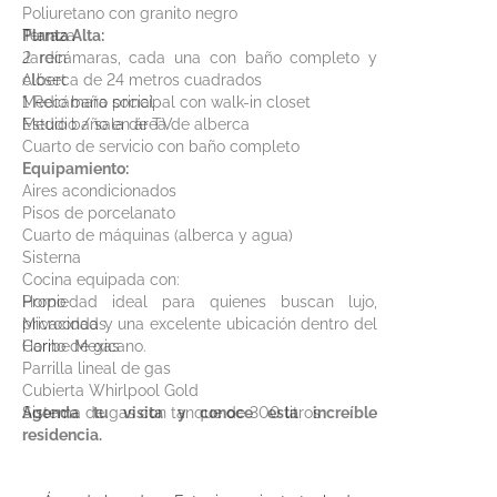
Poliuretano con granito negro
Terraza
Planta Alta:
Jardín
2 recámaras, cada una con baño completo y
Alberca de 24 metros cuadrados
clóset
Medio baño social
1 Recámara principal con walk-in closet
Medio baño en área de alberca
Estudio / sala de TV
Cuarto de servicio con baño completo
Equipamiento:
Aires acondicionados
Pisos de porcelanato
Cuarto de máquinas (alberca y agua)
Sisterna
Cocina equipada con:
Horno
Propiedad ideal para quienes buscan lujo,
Microondas
privacidad y una excelente ubicación dentro del
Horno de gas
Caribe Mexicano.
Parrilla lineal de gas
Cubierta Whirlpool Gold
Sistema de gas con tanque de 300 litros
Agenda tu visita y conoce esta increíble
residencia.