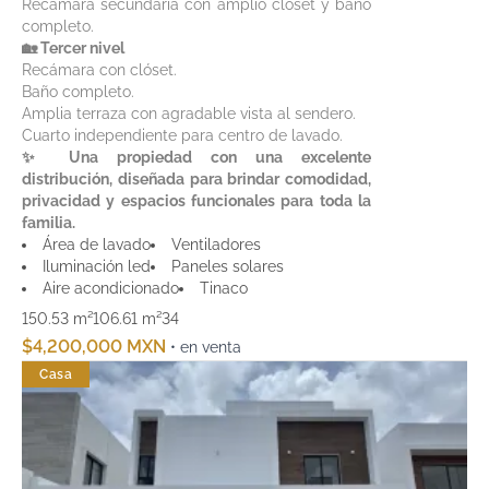
Recámara secundaria con amplio clóset y baño
completo.
🏡 Tercer nivel
Recámara con clóset.
Baño completo.
Amplia terraza con agradable vista al sendero.
Cuarto independiente para centro de lavado.
✨ Una propiedad con una excelente
distribución, diseñada para brindar comodidad,
privacidad y espacios funcionales para toda la
familia.
Área de lavado
Ventiladores
Iluminación led
Paneles solares
Aire acondicionado
Tinaco
150.53 m²
106.61 m²
3
4
$4,200,000 MXN
• en venta
Casa