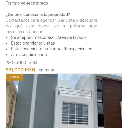
Terreno
ya escriturado
¿Quieres conocer esta propiedad?
Contáctanos para agendar una visita y descubre
por qué esta puede ser tu próxima gran
inversión en Cancún.
Se aceptan mascotas
Área de lavado
Estacionamiento visitas
Estacionamiento techado
Iluminación led
Aire acondicionado
220 m²
160 m²
3
3
$31,000 MXN
• en renta
Casa