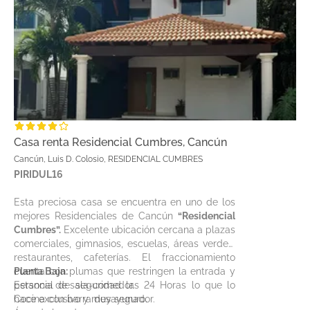
Casa renta Residencial Cumbres, Cancún
Cancún, Luis D. Colosio, RESIDENCIAL CUMBRES
PIRIDUL16
Esta preciosa casa se encuentra en uno de los
mejores Residenciales de Cancún
“Residencial
Cumbres”.
Excelente ubicación cercana a plazas
comerciales, gimnasios, escuelas, áreas verdes,
restaurantes, cafeterías. El fraccionamiento
cuenta con plumas que restringen la entrada y
Planta Baja:
personal de seguridad las 24 Horas lo que lo
Estancia de sala-comedor.
hace exclusivo y muy seguro.
Cocina con barra desayunador.