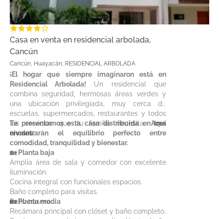
Casa en venta en residencial arbolada,
Cancún
Cancún, Huayacán, RESIDENCIAL ARBOLADA
¡El hogar que siempre imaginaron está en
Residencial Arbolada!
Un residencial que
combina seguridad, hermosas áreas verdes y
una ubicación privilegiada, muy cerca de
escuelas, supermercados, restaurantes y todos
los servicios que tu familia necesita.
Te presentamos esta casa distribuida en tres
Aquí
encontrarán el equilibrio perfecto entre
niveles:
comodidad, tranquilidad y bienestar.
🏡 Planta baja
Amplia área de sala y comedor con excelente
iluminación.
Cocina integral con funcionales espacios.
Baño completo para visitas.
Patio trasero.
🏡 Planta media
Recámara principal con clóset y baño completo.