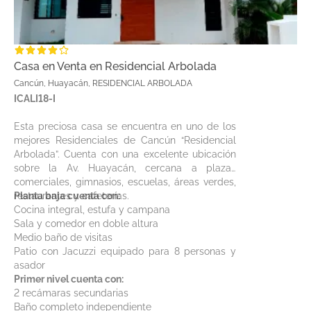
Casa en Venta en Residencial Arbolada
Cancún, Huayacán, RESIDENCIAL ARBOLADA
ICALI18-I
Esta preciosa casa se encuentra en uno de los
mejores Residenciales de Cancún “Residencial
Arbolada”. Cuenta con una excelente ubicación
sobre la Av. Huayacán, cercana a plazas
comerciales, gimnasios, escuelas, áreas verdes,
restaurantes y cafeterías.
Planta baja cuenta con:
Cocina integral, estufa y campana
Sala y comedor en doble altura
Medio baño de visitas
Patio con Jacuzzi equipado para 8 personas y
asador
Primer nivel cuenta con:
2 recámaras secundarias
Baño completo independiente