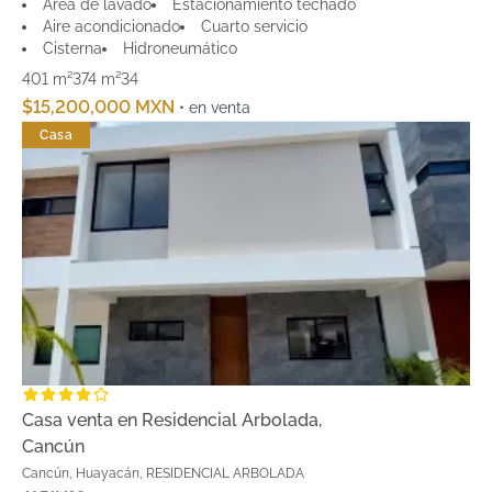
Área de lavado
Estacionamiento techado
Aire acondicionado
Cuarto servicio
Cisterna
Hidroneumático
401 m²
374 m²
3
4
$15,200,000 MXN
• en venta
Casa
Casa venta en Residencial Arbolada,
Cancún
Cancún, Huayacán, RESIDENCIAL ARBOLADA