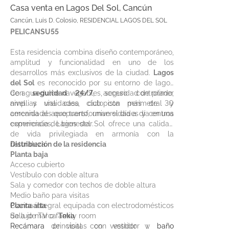
Casa venta en Lagos Del Sol, Cancún
Cancún, Luis D. Colosio, RESIDENCIAL LAGOS DEL SOL
PELICANSU55
Esta residencia combina diseño contemporáneo,
amplitud y funcionalidad en uno de los
desarrollos más exclusivos de la ciudad.
Lagos
del Sol
es reconocido por su entorno de lagos
de agua dulce navegables, seguridad de primer
Con
seguridad 24/7
, acceso controlado,
nivel y una casa club con más de 30
amplias vialidades, ciclopista perimetral y
amenidades que transforman el día a día en una
cercanía al aeropuerto, universidades y centros
experiencia de bienestar.
comerciales, Lagos del Sol ofrece una calidad
de vida privilegiada en armonía con la
naturaleza.
Distribución de la residencia
Planta baja
Acceso cubierto
Vestíbulo con doble altura
Sala y comedor con techos de doble altura
Medio baño para visitas
Cocina integral equipada con electrodomésticos
Planta alta
de lujo marca
Sala de TV o family room
Teka
Recámara de visitas con vestidor y baño
Recámara principal con vestidor y baño