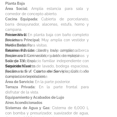
Planta Baja
Área Social:
Amplia estancia para sala y
comedor de concepto abierto.
Cocina Equipada:
Cubierta de porcelanato,
barra desayunador, alacenas, estufa, horno y
campana.
Recámara 1:
Primer Nivel
En planta baja con baño completo
privado.
Recámara Principal:
Muy amplia con vestidor y
Medio Baño:
baño completo.
Para visitas.
Exterior Privado:
Recámara 2:
Con clóset y baño completo.
Jardín muy amplio, alberca
propia con iluminación, cuarto de máquinas y
Recámara 3:
Con vestidor y baño completo.
bodega adicional.
Sala de T.V.:
Espacio familiar independiente con
Servicios:
clóset de blancos.
Segundo Nivel
Cuarto de lavado, bodega espaciosa,
pasillo lateral de servicio y pasillo de
Recámara 5 / Cuarto de Servicio:
Con baño
iluminación/ventilación.
completo independiente.
Área de Servicio:
En la parte posterior.
Terraza Privada:
En la parte frontal para
disfrutar de la vista.
Equipamiento y Acabados de Lujo
Aires Acondicionados
Sistemas de Agua y Gas:
Cisterna de 6,000 L
con bomba y presurizador, suavizador de agua,