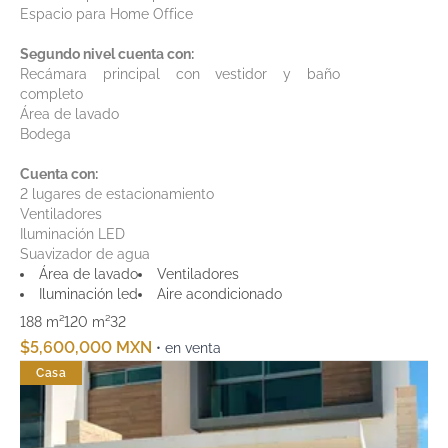
Espacio para Home Office
Segundo nivel cuenta con:
Recámara principal con vestidor y baño
completo
Área de lavado
Bodega
Cuenta con:
2 lugares de estacionamiento
Ventiladores
Iluminación LED
Suavizador de agua
Área de lavado
Ventiladores
Iluminación led
Aire acondicionado
188 m²
120 m²
3
2
$5,600,000 MXN
• en venta
Casa