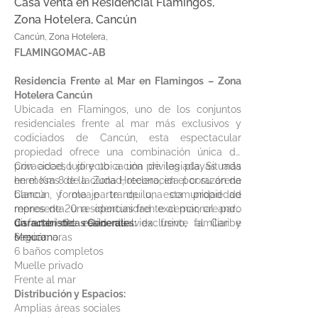
Casa venta en Residencial Flamingos,
Zona Hotelera, Cancún
Cancún, Zona Hotelera,
FLAMINGOMAC-AB
Residencia Frente al Mar en Flamingos – Zona
Hotelera Cancún
Ubicada en Flamingos, uno de los conjuntos
residenciales frente al mar más exclusivos y
codiciados de Cancún, esta espectacular
propiedad ofrece una combinación única de
privacidad, lujo y ubicación privilegiada. Situada
Con acceso directo a una de las playas más
en el Km 8 de la Zona Hotelera, en el corazón de
hermosas de la ciudad, reconocida por su arena
Cancún, forma parte de una comunidad de
blanca y oleaje tranquilo, esta propiedad
menos de 20 residencias frente al mar, creando
representa una oportunidad excepcional para
un ambiente residencial exclusivo, familiar y
disfrutar del estilo de vida frente al Caribe
Características Generales:
seguro.
Mexicano.
6 recámaras
6 baños completos
Muelle privado
Frente al mar
Distribución y Espacios:
Amplias áreas sociales