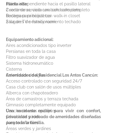
salida independiente hacia el pasillo lateral
Planta alta:
Cuarto de servicio con baño completo
2 recámaras, cada una con baño completo
Bodega para bicicletas
Recámara principal con walk-in closet
2 lugares de estacionamiento techado
Sala de TV o family room
Equipamiento adicional:
Aires acondicionados tipo inverter
Persianas en toda la casa
Filtro suavizador de agua
Sistema hidroneumático
Cisterna
Calentador de agua
Amenidades del Residencial Los Antos Cancún:
Acceso controlado con seguridad 24/7
Casa club con salón de usos múltiples
Alberca con chapoteadero
Área de camastros y terraza techada
Gimnasio completamente equipado
Cancha de usos múltiples
Una excelente opción para vivir con confort,
Cancha de pádel
privacidad y rodeado de amenidades diseñadas
Juegos infantiles
para toda la familia.
Áreas verdes y jardines