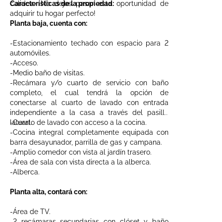
calidez. ¡No dejes pasar esta oportunidad de
Características de la propiedad:
adquirir tu hogar perfecto!
Planta baja, cuenta con:
-Estacionamiento techado con espacio para 2
automóviles.
-Acceso.
-Medio baño de visitas.
-Recámara y/o cuarto de servicio con baño
completo, el cual tendrá la opción de
conectarse al cuarto de lavado con entrada
independiente a la casa a través del pasillo
lateral.
-Cuarto de lavado con acceso a la cocina.
-Cocina integral completamente equipada con
barra desayunador, parrilla de gas y campana.
-Amplio comedor con vista al jardín trasero.
-Área de sala con vista directa a la alberca.
-Alberca.
Planta alta, contará con:
-Área de TV.
-2 recámaras secundarias con clóset y baño