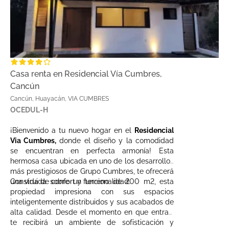
Casa renta en Residencial Vía Cumbres,
Cancún
Cancún, Huayacán, VIA CUMBRES
OCEDUL-H
¡Bienvenido a tu nuevo hogar en el
Residencial
Via Cumbres,
donde el diseño y la comodidad
se encuentran en perfecta armonía! Esta
hermosa casa ubicada en uno de los desarrollos
más prestigiosos de Grupo Cumbres, te ofrecerá
una vida de confort y funcionalidad.
Construida sobre un terreno de 200 m2, esta
propiedad impresiona con sus espacios
inteligentemente distribuidos y sus acabados de
alta calidad. Desde el momento en que entras,
te recibirá un ambiente de sofisticación y