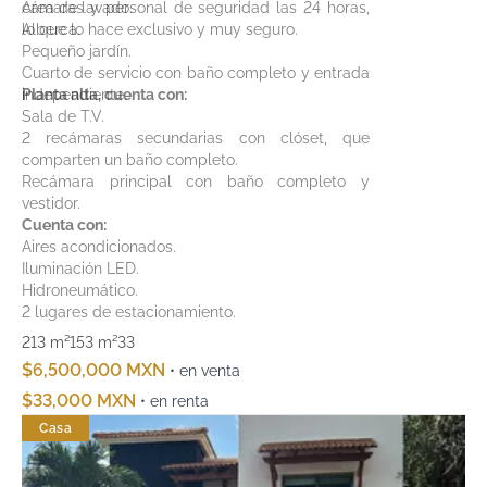
cámaras y personal de seguridad las 24 horas,
Área de lavado.
lo que lo hace exclusivo y muy seguro.
Alberca.
Pequeño jardín.
Cuarto de servicio con baño completo y entrada
independiente.
Planta alta, cuenta con:
Sala de T.V.
2 recámaras secundarias con clóset, que
comparten un baño completo.
Recámara principal con baño completo y
vestidor.
Cuenta con:
Aires acondicionados.
Iluminación LED.
Hidroneumático.
2 lugares de estacionamiento.
213 m²
153 m²
3
3
$6,500,000 MXN
• en venta
$33,000 MXN
• en renta
Casa