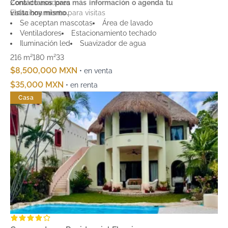
Zona de asadores
Contáctanos para más información o agenda tu
Estacionamiento para visitas
visita hoy mismo.
Andadores peatonales y ciclovía interna
Se aceptan mascotas
Área de lavado
Ventiladores
Estacionamiento techado
Iluminación led
Suavizador de agua
216 m²
180 m²
3
3
$8,500,000 MXN
• en venta
$35,000 MXN
• en renta
Casa