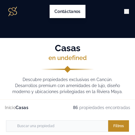
Contáctanos
Casas
en undefined
Descubre propiedades exclusivas en Cancún.
Desarrollos premium con amenidades de lujo, diseño
moderno y ubicaciones privilegiadas en la Riviera Maya.
Inicio
Casas
86
propiedades encontradas
Filtros