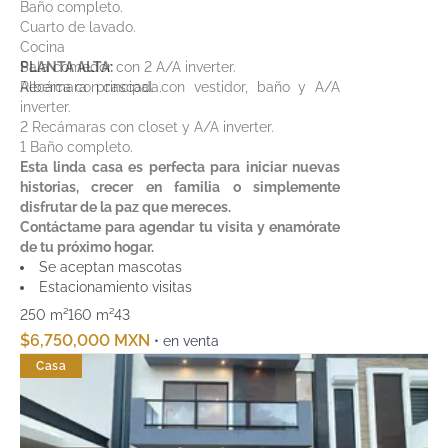
Baño completo.
Cuarto de lavado.
Cocina
Sala comedor con 2 A/A inverter.
PLANTA ALTA:
Alberca con cascada.
Recámara principal con vestidor, baño y A/A
inverter.
2 Recámaras con closet y A/A inverter.
1 Baño completo.
Esta linda casa es perfecta para iniciar nuevas
historias, crecer en familia o simplemente
disfrutar de la paz que mereces.
Contáctame para agendar tu visita y enamórate
de tu próximo hogar.
Se aceptan mascotas
Estacionamiento visitas
250 m²
160 m²
4
3
$6,750,000 MXN
• en venta
Casa