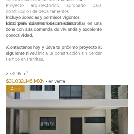
Proyecto arquitectónico aprobado para
construcción de departamentos.
Incluye licencias y permisos vigentes.
Listo para iniciar obra de inmediato.
Ideal para quienes buscan desarrollar en una
zona con alta demanda de vivienda y excelente
conectividad.
¡Contáctanos hoy y lleva tu próximo proyecto al
siguiente nivel!
Inicia la construcción sin perder
tiempo en tramites.
2,781.95 m²
$31,032,145 MXN
• en venta
Casa