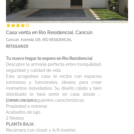
Casa venta en Río Residencial, Cancún
Cancún, Avenida 135, RÍO RESIDENCIAL
RITASAN19
Tu nuevo hogar te espera en Río Residencial
Descubre la armonía perfecta entre tranquilidad,
seguridad y calidad de vida.
Esta acogedora casa te recibe con espacios
luminosos y funcionales, ideales para crear
momentos inolvidables. Su diseño cálido y bien
distribuido te hará sentir en casa desde el
primer instante.
Consta de las siguientes características:
Propiedad a estrenar.
Acabados de lujo.
2 Niveles
PLANTA BAJA:
Recámara con closet y A/A inverter.