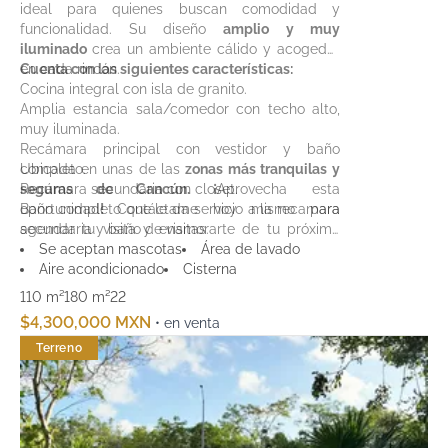
ideal para quienes buscan comodidad y
funcionalidad. Su diseño
amplio y muy
iluminado
crea un ambiente cálido y acogedor
en cada rincón.
Cuenta con las siguientes características:
Cocina integral con isla de granito.
Amplia estancia sala/comedor con techo alto,
muy iluminada.
Recámara principal con vestidor y baño
completo.
Ubicada en unas de las
zonas más tranquilas y
Recámara secundaria con closet.
seguras de Cancún. ¡
Aprovecha esta
Baño completo que le da servicio a la recamara
oportunidad
!
Contáctame hoy mismo para
secundaria y baño de visitas.
agendar tu visita y enamorarte de tu próximo
Terraza con alberca y área de lavado cubierto.
hogar.
Se aceptan mascotas
Área de lavado
Pasillo de servicio.
Aire acondicionado
Cisterna
Estacionamiento para dos autos.
110 m²
180 m²
2
2
$4,300,000 MXN
• en venta
Terreno