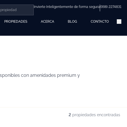
Invierte Inteligentemente de forma segura
(998) 2274831
PROPIEDADES
ACERCA
BLOG
CONTACTO
 disponibles con amenidades premium y
2
propiedades encontradas