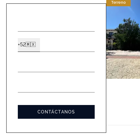
Terreno
NOMBRE
*
CELULAR
+52
🇲🇽
Ext2
*
EMAIL
*
MENSAJE
*
CONTÁCTANOS