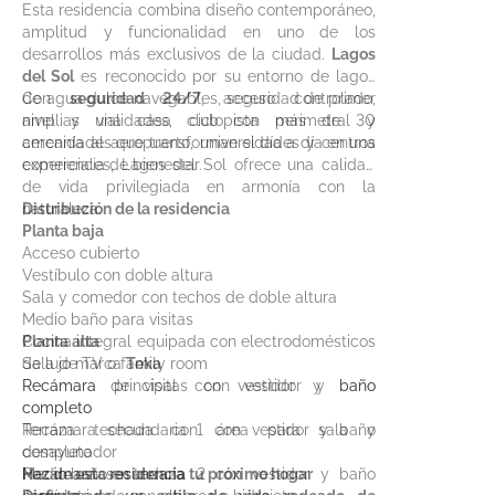
Esta residencia combina diseño contemporáneo,
amplitud y funcionalidad en uno de los
desarrollos más exclusivos de la ciudad.
Lagos
del Sol
es reconocido por su entorno de lagos
de agua dulce navegables, seguridad de primer
Con
seguridad 24/7
, acceso controlado,
nivel y una casa club con más de 30
amplias vialidades, ciclopista perimetral y
amenidades que transforman el día a día en una
cercanía al aeropuerto, universidades y centros
experiencia de bienestar.
comerciales, Lagos del Sol ofrece una calidad
de vida privilegiada en armonía con la
naturaleza.
Distribución de la residencia
Planta baja
Acceso cubierto
Vestíbulo con doble altura
Sala y comedor con techos de doble altura
Medio baño para visitas
Cocina integral equipada con electrodomésticos
Planta alta
de lujo marca
Sala de TV o family room
Teka
Recámara de visitas con vestidor y baño
Recámara principal con vestidor y baño
completo
completo
Terraza techada con área para sala y
Recámara secundaria 1 con vestidor y baño
desayunador
completo
Medio baño en terraza
Recámara secundaria 2 con vestidor y baño
Haz de esta residencia tu próximo hogar