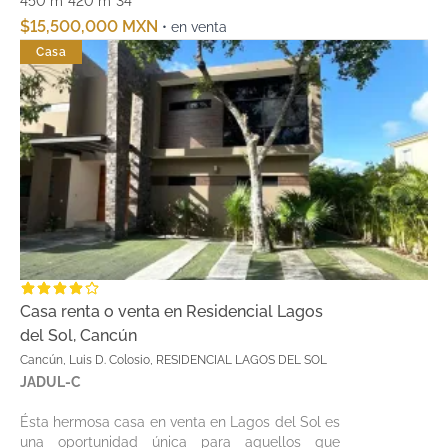
450 m²
420 m²
3
4
$15,500,000 MXN
• en venta
Casa
Casa renta o venta en Residencial Lagos
del Sol, Cancún
Cancún, Luis D. Colosio, RESIDENCIAL LAGOS DEL SOL
JADUL-C
Ésta hermosa casa en venta en Lagos del Sol es
una oportunidad única para aquellos que