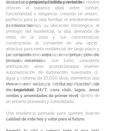
desean una
acabados premium y distribución en tres niveles
propiedad sólida y rentable
.
ofrecen el balance ideal entre confort,
funcionalidad y elegancia, creando un entorno
perfecto para la vida familiar, el entretenimiento
y el descanso.
Al mismo tiempo, su ubicación estratégica, el
prestigio del residencial, la alta demanda de
renta en la zona y sus características
constructivas la convierten en una opción
atractiva para renta residencial de largo plazo y
preservación de capital, con proyección de
La propiedad cuenta con alberca privada,
plusvalía sostenida.
terraza, recámaras con baño, cancelería
antihuracán, aires acondicionados inverter,
automatización de iluminación, suavizador de
agua y cisterna de 10,000 litros, elementos que
elevan su valor y reducen costos de
Vivir o invertir en Lagos del Sol significa disfrutar
mantenimiento.
de
seguridad 24/7, casa club, lagos, áreas
verdes y amenidades de primer nivel
, dentro de
un entorno planeado y consolidado.
Una residencia pensada para quienes buscan
calidad de vida hoy y valor para el futuro
.
Agenda tu cita y conoce todo lo que esta