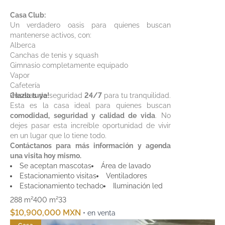
Casa Club:
Un verdadero oasis para quienes buscan
mantenerse activos, con:
Alberca
Canchas de tenis y squash
Gimnasio completamente equipado
Vapor
Cafetería
Casetas de seguridad
¡Hazla tuya!
24/7
para tu tranquilidad.
Esta es la casa ideal para quienes buscan
comodidad, seguridad y calidad de vida
. No
dejes pasar esta increíble oportunidad de vivir
en un lugar que lo tiene todo.
Contáctanos para más información y agenda
una visita hoy mismo.
Se aceptan mascotas
Área de lavado
Estacionamiento visitas
Ventiladores
Estacionamiento techado
Iluminación led
288 m²
400 m²
3
3
$10,900,000 MXN
• en venta