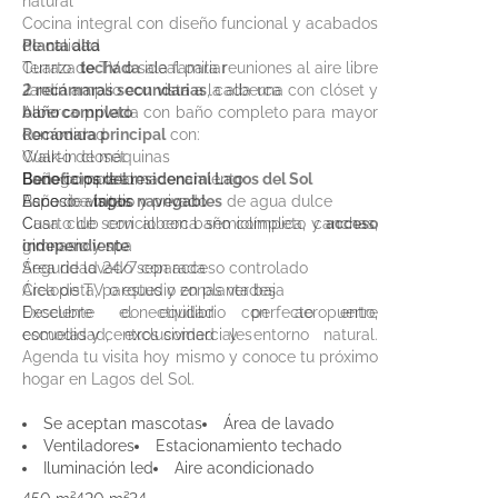
natural
Cocina integral con diseño funcional y acabados
de calidad
Planta alta
Terraza
Cuarto de TV o sala familiar
techada
ideal para reuniones al aire libre
Jardín amplio con vista a la alberca
2 recámaras secundarias
, cada una con clóset y
Alberca privada con baño completo para mayor
baño completo
comodidad
Recámara principal
con:
Cuarto de máquinas
Walk-in closet
Bodega para almacenamiento
Baño completo
Beneficios del residencial Lagos del Sol
Baño de visitas
Espacio amplio y privado
Acceso a
lagos navegables
de agua dulce
Cuarto de servicio con baño completo y
Casa club con alberca semiolímpica, canchas,
acceso
independiente
gimnasio y spa
Área de lavado separada
Seguridad 24/7 con acceso controlado
Área de TV o estudio en planta baja
Ciclopista, parques y zonas verdes
Excelente conectividad con aeropuerto,
Descubre el equilibrio perfecto entre
escuelas y centros comerciales
comodidad, exclusividad y entorno natural.
Agenda tu visita hoy mismo y conoce tu próximo
hogar en Lagos del Sol.
Se aceptan mascotas
Área de lavado
Ventiladores
Estacionamiento techado
Iluminación led
Aire acondicionado