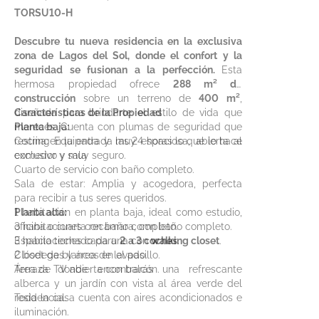
TORSU10-H
Descubre tu nueva residencia en la exclusiva
zona de Lagos del Sol, donde el confort y la
seguridad se fusionan a la perfección.
Esta
hermosa propiedad ofrece
288 m² de
construcción
sobre un terreno de
400 m²
,
diseñada para brindarte el estilo de vida que
Características de la Propiedad
mereces.
Planta baja:
Cuenta con plumas de seguridad que
restringen la entrada las 24 horas lo que lo hace
Cocina: Equipada y muy espaciosa, abierta al
exclusivo y muy seguro.
comedor y sala
Cuarto de servicio con baño completo.
Sala de estar: Amplia y acogedora, perfecta
para recibir a tus seres queridos.
1 habitación en planta baja, ideal como estudio,
Planta alta:
oficina o cuarta recámara, con baño completo.
3 habitaciones con baño completo.
Espacio techado para
3 habitaciones cada una con
2 a 3 coches
walking closet
.
.
2 bodegas y área de lavado.
Clóset de blancos en el pasillo.
Terraza donde encontrarás una refrescante
Área de TV abierta con balcón.
alberca y un jardín con vista al área verde del
residencial.
Toda la casa cuenta con aires acondicionados e
iluminación.