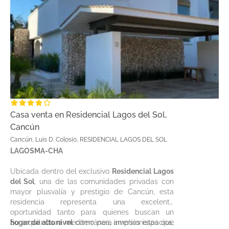
Casa venta en Residencial Lagos del Sol,
Cancún
Cancún, Luis D. Colosio, RESIDENCIAL LAGOS DEL SOL
LAGOSMA-CHA
Ubicada dentro del exclusivo
Residencial Lagos
del Sol
, una de las comunidades privadas con
mayor plusvalía y prestigio de Cancún, esta
residencia representa una excelente
oportunidad tanto para quienes buscan un
hogar de alto nivel
Su arquitectura mediterránea, amplios espacios,
como para inversionistas que