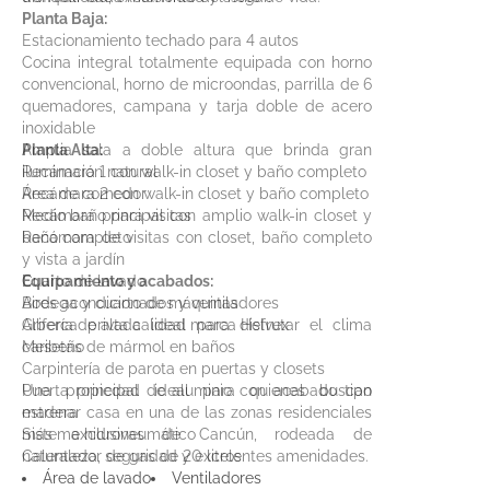
Planta Baja:
Estacionamiento techado para 4 autos
Cocina integral totalmente equipada con horno
convencional, horno de microondas, parrilla de 6
quemadores, campana y tarja doble de acero
inoxidable
Amplia sala a doble altura que brinda gran
Planta Alta:
iluminación natural
Recámara 1 con walk-in closet y baño completo
Área de comedor
Recámara 2 con walk-in closet y baño completo
Medio baño para visitas
Recámara principal con amplio walk-in closet y
Recámara de visitas con closet, baño completo
baño completo
y vista a jardín
Cuarto de lavado
Equipamiento y acabados:
Bodega y cuarto de máquinas
Aires acondicionados y ventiladores
Alberca privada ideal para disfrutar el clima
Grifería de alta calidad marca Helvex
caribeño
Mesetas de mármol en baños
Carpintería de parota en puertas y closets
Puerta principal de aluminio con acabado tipo
Una propiedad ideal para quienes buscan
madera
estrenar casa en una de las zonas residenciales
Sistema hidroneumático
más exclusivas de Cancún, rodeada de
Calentador de gas de 20 litros
naturaleza, seguridad y excelentes amenidades.
Área de lavado
Ventiladores