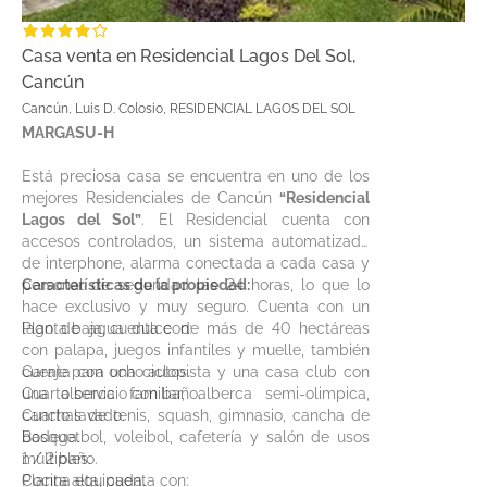
Casa venta en Residencial Lagos Del Sol,
Cancún
Cancún, Luis D. Colosio, RESIDENCIAL LAGOS DEL SOL
MARGASU-H
Está preciosa casa se encuentra en uno de los
mejores Residenciales de Cancún
“Residencial
Lagos del Sol”
. El Residencial cuenta con
accesos controlados, un sistema automatizado
de interphone, alarma conectada a cada casa y
personal de seguridad las 24 horas, lo que lo
Características de la propiedad:
hace exclusivo y muy seguro. Cuenta con un
lago de agua dulce de más de 40 hectáreas
Planta baja, cuenta con:
con palapa, juegos infantiles y muelle, también
cuenta con una ciclopista y una casa club con
Garaje para ocho autos.
una alberca familiar, alberca semi-olimpica,
Cuarto servicio con baño.
canchas de tenis, squash, gimnasio, cancha de
Cuarto lavado.
basquetbol, voleibol, cafetería y salón de usos
Bodega.
múltiples.
1 / 2 baño.
Cocina equipada.
Planta alta, cuenta con: