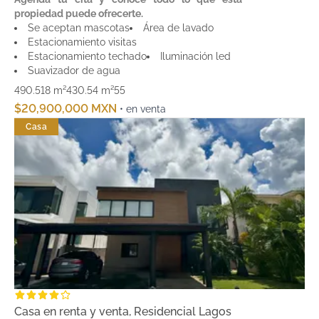
propiedad puede ofrecerte.
Se aceptan mascotas
Área de lavado
Estacionamiento visitas
Estacionamiento techado
Iluminación led
Suavizador de agua
490.518 m²
430.54 m²
5
5
$20,900,000 MXN
• en venta
Casa
Casa en renta y venta, Residencial Lagos