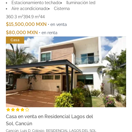
Estacionamiento techado
Iluminación led
Aire acondicionado
Cisterna
360.3 m²
394.9 m²
4
4
$15,500,000 MXN
• en venta
$80,000 MXN
• en renta
Casa
Casa en venta en Residencial Lagos del
Sol, Cancún
Cancún, Luis D. Colosio, RESIDENCIAL LAGOS DEL SOL