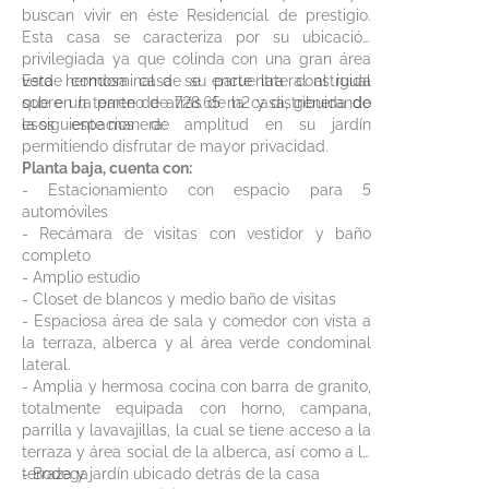
buscan vivir en éste Residencial de prestigio.
Esta casa se caracteriza por su ubicación
privilegiada ya que colinda con una gran área
verde condominal de su parte lateral al igual
Esta hermosa casa se encuentra construida
que en la parte de atrás de la casa, generando
sobre un terreno de 728.65 m2 y distribuida de
esos espacios de amplitud en su jardín
la siguiente manera:
permitiendo disfrutar de mayor privacidad.
Planta baja, cuenta con:
- Estacionamiento con espacio para 5
automóviles
- Recámara de visitas con vestidor y baño
completo
- Amplio estudio
- Closet de blancos y medio baño de visitas
- Espaciosa área de sala y comedor con vista a
la terraza, alberca y al área verde condominal
lateral.
- Amplia y hermosa cocina con barra de granito,
totalmente equipada con horno, campana,
parrilla y lavavajillas, la cual se tiene acceso a la
terraza y área social de la alberca, así como a la
terraza y jardín ubicado detrás de la casa
- Bodega