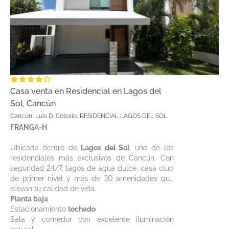
Casa venta en Residencial en Lagos del
Sol, Cancún
Cancún, Luis D. Colosio, RESIDENCIAL LAGOS DEL SOL
FRANGA-H
Ubicada dentro de
Lagos del Sol
, uno de los
residenciales más exclusivos de Cancún. Con
seguridad 24/7, lagos de agua dulce, casa club
de primer nivel y más de 30 amenidades que
elevan tu calidad de vida.
Planta baja
Estacionamiento
techado
Sala y comedor con excelente iluminación