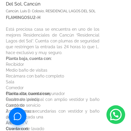
Del Sol, Cancún
Cancún, Luis D. Colosio, RESIDENCIAL LAGOS DEL SOL
FLAMINGOSU2-H
Está preciosa casa se encuentra en uno de los
mejores Residenciales de Cancún “Residencial
Lagos del Sol”. Cuenta con plumas de seguridad
que restringen la entrada las 24 horas lo que lo
hace exclusivo y muy seguro.
Planta baja, cuenta con:
Recibidor
Medio baño de visitas
Recámara con baño completo
Sala
Comedor
Cocina con barra desayunador
Planta alta, cuenta con:
Cuarto de lavado
Recámara principal con amplio vestidor y baño
Cuarto de servicio
completo
Amplia terraza
2 recámaras secundarias con vestidor y baño
Jardín
completo cada una
Alberca
Área de T.V.
Otra área de lavado
Cuenta con: