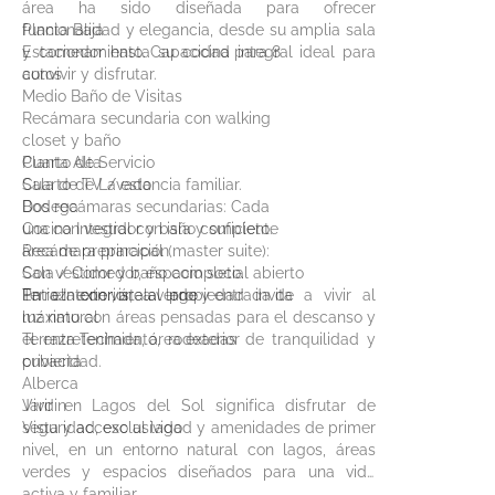
área ha sido diseñada para ofrecer
funcionalidad y elegancia, desde su amplia sala
Planta Baja
y comedor hasta su cocina integral ideal para
Estacionamiento. Capacidad para 8
convivir y disfrutar.
autos
Medio Baño de Visitas
Recámara secundaria con walking
closet y baño
Cuarto de Servicio
Planta Alta
Cuarto de Lavado
Sala de TV / estancia familiar.
Bodega
Dos recámaras secundarias: Cada
Cocina Integral con isla y suficiente
una con vestidor y baño completo.
área de preparación
Recámara principal (master suite):
Sala / Comedor, espacio social abierto
Con vestidor y baño completo.
Patio Interior, área verde y entrada de
Terraza con vista al lago
En el exterior, la propiedad invita a vivir al
luz natural
máximo con áreas pensadas para el descanso y
Terraza Techada, área exterior
el entretenimiento, rodeadas de tranquilidad y
cubierta
privacidad.
Alberca
Jardin
Vivir en Lagos del Sol significa disfrutar de
Vista y acceso al lago
seguridad, exclusividad y amenidades de primer
nivel, en un entorno natural con lagos, áreas
verdes y espacios diseñados para una vida
activa y familiar.