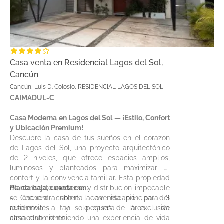
Casa venta en Residencial Lagos del Sol,
Cancún
Cancún, Luis D. Colosio, RESIDENCIAL LAGOS DEL SOL
CAIMADUL-C
Casa Moderna en Lagos del Sol — ¡Estilo, Confort
y Ubicación Premium!
Descubre la casa de tus sueños en el corazón
de Lagos del Sol, una proyecto arquitectónico
de 2 niveles, que ofrece espacios amplios,
luminosos y planteados para maximizar el
confort y la convivencia familiar. Esta propiedad
de concepto moderno y distribución impecable
Planta baja, cuenta con:
se encuentra sobre la avenida principal del
- Cochera cubierta con espacio para 3
residencial, a tan solo pasos de la exclusiva
automóviles y pequeña área de
casa club, ofreciendo una experiencia de vida
almacenamiento