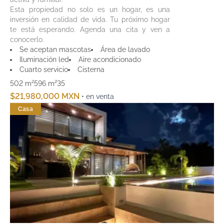
Esta propiedad no solo es un hogar, es una
inversión en calidad de vida. Tu próximo hogar
te está esperando. Agenda una cita y ven a
conocerlo.
Se aceptan mascotas
Área de lavado
Iluminación led
Aire acondicionado
Cuarto servicio
Cisterna
502 m²
596 m²
3
5
$21,980,000 MXN
• en venta
Casa