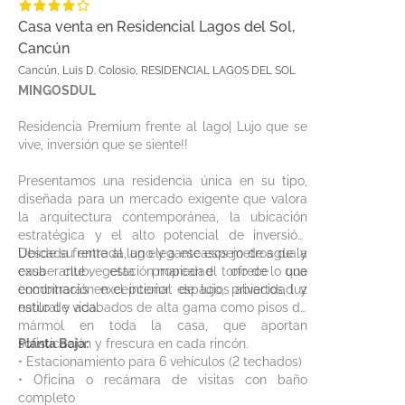
Casa venta en Residencial Lagos del Sol,
Cancún
Cancún, Luis D. Colosio, RESIDENCIAL LAGOS DEL SOL
MINGOSDUL
Residencia Premium frente al lago| Lujo que se
vive, inversión que se siente!!
Presentamos una residencia única en su tipo,
diseñada para un mercado exigente que valora
la arquitectura contemporánea, la ubicación
estratégica y el alto potencial de inversión.
Ubicada frente al lago y a escasos metros de la
Desde su entrada, un elegante espejo de agua y
casa club, esta propiedad ofrece una
exuberante vegetación marcan el tono de lo que
combinación excepcional de lujo, privacidad y
encontrarás en el interior: espacios abiertos, luz
estilo de vida.
natural y acabados de alta gama como pisos de
mármol en toda la casa, que aportan
sofisticación y frescura en cada rincón.
Planta Baja:
• Estacionamiento para 6 vehículos (2 techados)
• Oficina o recámara de visitas con baño
completo