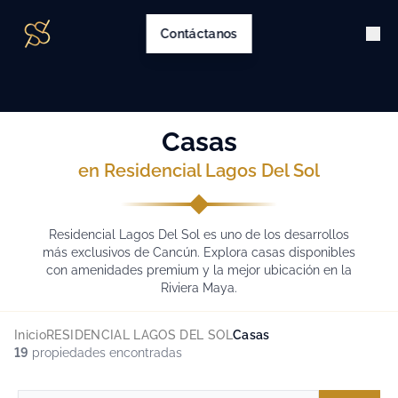
Contáctanos
Casas
en Residencial Lagos Del Sol
Residencial Lagos Del Sol es uno de los desarrollos
más exclusivos de Cancún. Explora casas disponibles
con amenidades premium y la mejor ubicación en la
Riviera Maya.
Inicio
RESIDENCIAL LAGOS DEL SOL
Casas
19
propiedades encontradas