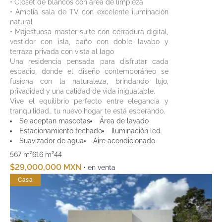
• Closet de blancos con área de limpieza
• Amplia sala de TV con excelente iluminación
natural
• Majestuosa master suite con cerradura digital,
vestidor con isla, baño con doble lavabo y
terraza privada con vista al lago
Una residencia pensada para disfrutar cada
espacio, donde el diseño contemporáneo se
fusiona con la naturaleza, brindando lujo,
privacidad y una calidad de vida inigualable.
Vive el equilibrio perfecto entre elegancia y
tranquilidad… tu nuevo hogar te está esperando.
Se aceptan mascotas
Área de lavado
Estacionamiento techado
Iluminación led
Suavizador de agua
Aire acondicionado
567 m²
616 m²
4
4
$29,000,000 MXN
• en venta
Casa