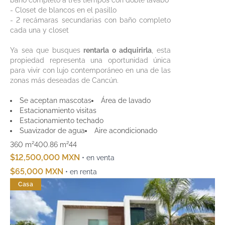
baño completo a tres tiempos con doble lavabo
- Closet de blancos en el pasillo
- 2 recámaras secundarias con baño completo
cada una y closet
Ya sea que busques
rentarla o adquirirla
, esta
propiedad representa una oportunidad única
para vivir con lujo contemporáneo en una de las
zonas más deseadas de Cancún.
Se aceptan mascotas
Área de lavado
Estacionamiento visitas
Estacionamiento techado
Suavizador de agua
Aire acondicionado
360 m²
400.86 m²
4
4
$12,500,000 MXN
• en venta
$65,000 MXN
• en renta
Casa