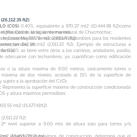
(26,112.35 ft2)
LO (COS)
0.40%, equivalente a 970.37 mt2 (10,444.98 ft2)como
 el Mar Caribe, atrás, la reserva natural de
desglosados de la siguiente manera:
Chucmochuc.
a de Costa Mujeres se encuentran disponibles para los residentes
 representan 727.78 mt2. (7,833.76 ft2)
antes, tiendas, etc.
presentan 242.59 mt2 (2,611.22 ft2). Ejemplo de estructuras a
de 0.10% se tiene entre otros a los caminos, andadores, pasillo,
 familia
 de adecuarse con techumbres, ya cuantifican como edificación
eles o la altura máxima de 9.00 metros, (únicamente torres o
 máxima de dos niveles, acotado al 15% de la superficie de
 sujeto a la aprobación del CVD).
:
Representa la superficie máxima de construcción condicionada
OS y altura máximos permisibles:
55.55 mt2 (15,677.41ft2)
(2,611.22 ft2)
 2º nivel superior a 9.00 mts de altura solo para torres y/o
7.31m2 (19,453.72ft2) máximos de construcción, determina que el
ces. ¡Agenda tu visita!