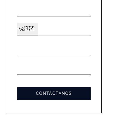
NOMBRE
*
CELULAR
+52
🇲🇽
Ext2
*
EMAIL
*
MENSAJE
*
CONTÁCTANOS