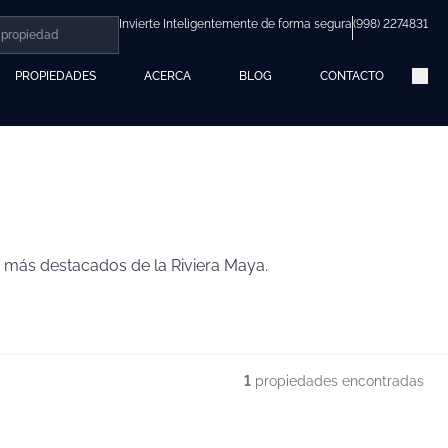
Invierte Inteligentemente de forma segura
(998) 2274831
PROPIEDADES
ACERCA
BLOG
CONTACTO
s más destacados de la Riviera Maya.
1
propiedades encontradas