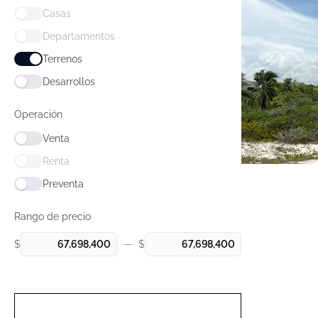
Casas
Departamentos
Terrenos
Desarrollos
Operación
Venta
Renta
Preventa
Rango de precio
—
$
$