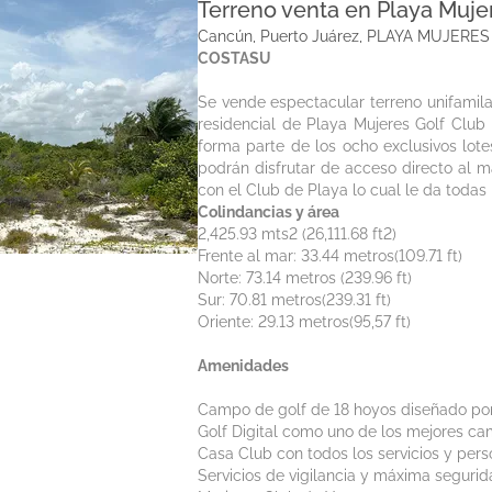
Terreno venta en Playa Muje
Cancún, Puerto Juárez, PLAYA M
COSTASU
Se vende espectacular terreno unifamila
residencial de Playa Mujeres Golf Club 
forma parte de los ocho exclusivos lote
podrán disfrutar de acceso directo al ma
con el Club de Playa lo cual le da todas 
Colindancias y área
2,425.93 mts2 (26,111.68 ft2)
Frente al mar: 33.44 metros(109.71 ft)
Norte: 73.14 metros (239.96 ft)
Sur: 70.81 metros(239.31 ft)
Oriente: 29.13 metros(95,57 ft)
Amenidades
Campo de golf de 18 hoyos diseñado por 
Golf Digital como uno de los mejores ca
Casa Club con todos los servicios y pers
Servicios de vigilancia y máxima segurida