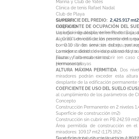
Marina y Club de Yates
Clinica de tenis Rafael Nadal
Club de Playa
Gimnasio
SUPERFICIE DEL PREDIO:
2,425.917 mt2 
Helipuerto
COEFICIENTE DE OCUPACIÓN DEL SUE
Un lugar inigualable, enfrente de tu casa
superficie de desplante en Planta Baja, 
Algunos servicios de los resorts del are
a.- 0.30% de edificación permanente, que
como lo son los servicios del spa, restaur
b.- 0.10 % de área sin cubrir, que re
La mejor calidad de vida para
considerar dentro de este último factor 
usted y su
Fauna y flora exuberantes.
plazas y albercas sin cubrir (en caso
Hermosas playas
permanente)
ALTURA MÁXIMA PERMITIDA
: Dos niv
miradores podrán exceder esta altura
desplante de la edificación permanente y
COEFICIENTE DE USO DEL SUELO (CUS)
al cumplimiento de los parámetros de C
Concepto
​Construcción Permanente en 2 niveles 1,4
Superficie de construcción (m2)
Construcción sin cubrir en PB 242.59 mt2 
Área permitida de construcción en el
miradores: 109.17 mt2 (1,175.1ft2)
​Superficie total de construcción 1,80
Da el primer paso hacia la vida que mere