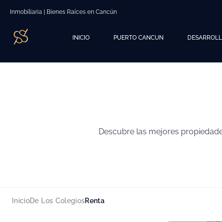
Inmobiliaria | Bienes Raíces en Cancún
INICIO
PUERTO CANCUN
DESARROL
Descubre las mejores propiedades
Inicio
De Los Colegios
Renta