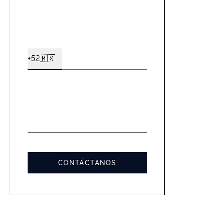
NOMBRE
*
CELULAR
+52
🇲🇽
Ext2
*
EMAIL
*
MENSAJE
*
CONTÁCTANOS