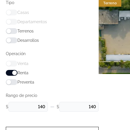
Tipo
Terreno
Casas
Departamentos
Terrenos
Desarrollos
Operación
Venta
Renta
Preventa
Rango de precio
—
$
$