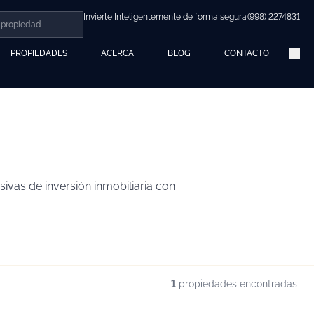
Invierte Inteligentemente de forma segura
(998) 2274831
PROPIEDADES
ACERCA
BLOG
CONTACTO
vas de inversión inmobiliaria con
1
propiedades encontradas