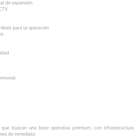
ial de expansión
CCTV
onibles para la operación
es
ridad
personal
que buscan una base operativa premium, con infraestructura
ones de inmediato.