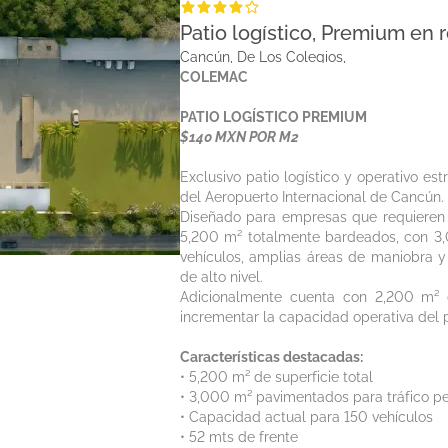
Patio logístico, Premium en
Cancún, De Los Colegios,
COLEMAC
PATIO LOGÍSTICO PREMIUM
$140 MXN POR M2
Exclusivo patio logístico y operativo e
del Aeropuerto Internacional de Cancún.
Diseñado para empresas que requieren u
5,200 m² totalmente bardeados, con 3
vehículos, amplias áreas de maniobra y 
de alto nivel.
Adicionalmente cuenta con 2,200 m² d
incrementar la capacidad operativa del p
Características destacadas:
• 5,200 m² de superficie total
• 3,000 m² pavimentados para tráfico p
• Capacidad actual para 150 vehículos
• 52 mts de frente