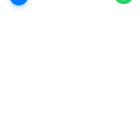
Propiedades Cancún
Estamos reinventando la forma de comprar, vender y rentar.
Ahora es más fácil llegar a un lugar que te encanta. Así que
hagamos esto juntos.
Navegación
Inicio
Propiedades
Contacto
Aviso de privacidad