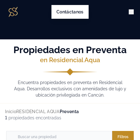
Contáctanos
Propiedades en Preventa
en Residencial Aqua
Encuentra propiedades en preventa en Residencial
Aqua. Desarrollos exclusivos con amenidades de lujo y
ubicación privilegiada en Cancún.
Inicio
RESIDENCIAL AQUA
Preventa
1
propiedades encontradas
Filtros