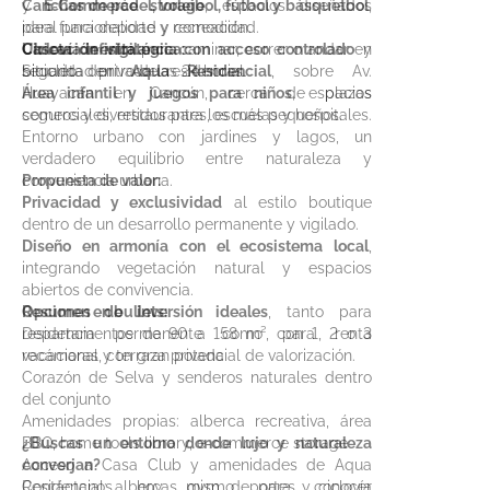
y
Canchas de pádel, voleibol, fútbol y básquetbol
E‑Commerce storage
, espacios diseñados
,
para funcionalidad y comodidad.
ideal para deporte y recreación.
Caseta de vigilancia con acceso controlado
Ciclovía infinita
Ubicación estratégica:
para caminar, correr o andar en
y
seguridad privada las 24 horas.
bicicleta dentro del residencial.
Situado en
Aqua Residencial
, sobre Av.
Área infantil y juegos para niños
Huayacán en Cancún, cerca de plazas
, espacios
seguros y divertidos para los más pequeños.
comerciales, restaurantes, escuelas y hospitales.
Entorno urbano con jardines y lagos, un
verdadero equilibrio entre naturaleza y
conveniencia urbana.
Propuesta de valor:
Privacidad y exclusividad
al estilo boutique
dentro de un desarrollo permanente y vigilado.
Diseño en armonía con el ecosistema local
,
integrando vegetación natural y espacios
abiertos de convivencia.
Opciones de inversión ideales
Resumen en bullets:
, tanto para
residencia permanente como para renta
Departamentos de 90 a 158 m², con 1, 2 o 3
vacacional, con gran potencial de valorización.
recámaras y terraza privada
Corazón de Selva y senderos naturales dentro
del conjunto
Amenidades propias: alberca recreativa, área
BBQ, home tools library, e‑commerce storage
¿Buscas un entorno donde lujo y naturaleza
Acceso a Casa Club y amenidades de Aqua
converjan?
Residencial: albercas, gym, deportes y ciclovía
Contáctanos hoy mismo para conocer