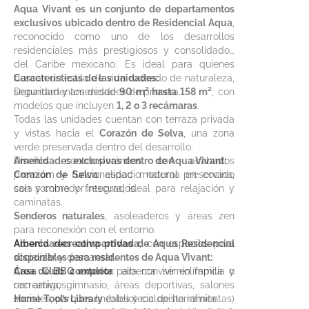
Aqua Vivant es un conjunto de departamentos
exclusivos ubicado dentro de Residencial Aqua
,
reconocido como uno de los desarrollos
residenciales más prestigiosos y consolidados
del Caribe mexicano. Es ideal para quienes
buscan un estilo de vida rodeado de naturaleza,
Características de las unidades:
seguridad y amenidades de primera.
Departamentos desde
90 m² hasta 158 m²
, con
modelos que incluyen
1, 2 o 3 recámaras
.
Todas las unidades cuentan con terraza privada
y vistas hacia el
Corazón de Selva
, una zona
verde preservada dentro del desarrollo.
Diseños contemporáneos con acabados
Amenidades exclusivas dentro de Aqua Vivant:
premium y funcionalidad moderna en cocina,
Corazón de Selva
: espacio natural preservado
sala y comedor integrados.
con sombra y frescura, ideal para relajación y
caminatas.
Senderos naturales
, asoleaderos y áreas zen
para reconexión con el entorno.
Alberca recreativa privada
Amenidades compartidas de Aqua Residencial
, con espacios para
socializar y descansar.
disponibles para residentes de Aqua Vivant:
Área de BBQ exterior
Casa Club completa
para convivir en familia o
: alberca semiolímpica y
con amigos.
recreativa, gimnasio, áreas deportivas, salones
Home Tool’s Library
sociales, parques lineales y ciclopista infinita.
(biblioteca de herramientas)