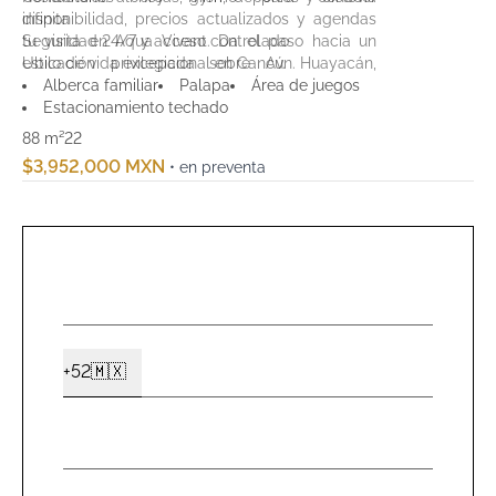
infinita
disponibilidad, precios actualizados y agendas
Seguridad 24/7 y acceso controlado
tu visita en Aqua Vivant. Da el paso hacia un
Ubicación privilegiada sobre Av. Huayacán,
estilo de vida excepcional en Cancún.
cerca de servicios urbanos clave
Alberca familiar
Palapa
Área de juegos
Estacionamiento techado
88 m²
2
2
$3,952,000 MXN
• en preventa
NOMBR
*
CELUL
+52
🇲🇽
Ext2
*
EMAIL
*