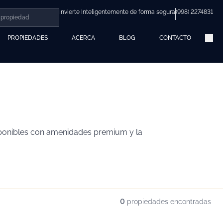
Invierte Inteligentemente de forma segura
(998) 2274831
PROPIEDADES
ACERCA
BLOG
CONTACTO
sponibles con amenidades premium y la
0
propiedades encontradas