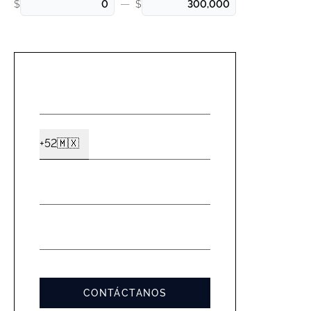
—
$
$
NOMBRE
*
CELULAR
+52
🇲🇽
Ext2
*
EMAIL
*
MENSAJE
*
CONTÁCTANOS