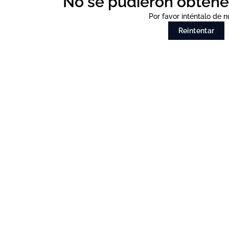
No se pudieron obtene
Por favor inténtalo de 
Reintentar