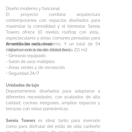
Diseño moderno y funcional
El proyecto combina arquitectura
contemporánea con espacios diseñados para
maximizar la comodidad y el bienestar. Sereia
Towers ofrece 10 niveles, rooftop con vistas
espectaculares y áreas comunes pensadas para
el estilo de vida moderno. Y un total de 54
Amenidades exclusivas:
departamentos desde 65m2 hasta 211 m2.
• Alberca con área de asoleadero
• Gimnasio equipado
• Salón de usos múltiples
• Áreas verdes y de recreación
• Seguridad 24/7
Unidades de lujo
Departamentos diseñados para adaptarse a
diferentes necesidades, con acabados de alta
calidad, cocinas integrales, amplios espacios y
terrazas con vistas panorámicas.
Sereia Towers
es ideal tanto para inversión
como para disfrutar del estilo de vida caribeño