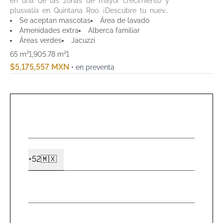
en una de las zonas de mayor crecimiento y
plusvalía en Quintana Roo. ¡Descubre tu nuevo
hogar en Costa Mujeres!
Se aceptan mascotas
Área de lavado
Amenidades extra
Alberca familiar
Áreas verdes
Jacuzzi
65 m²
1,905.78 m²
1
$5,175,557 MXN
• en preventa
NOMBR
*
CELUL
+52
🇲🇽
Ext2
*
EMAIL
*
MENSA