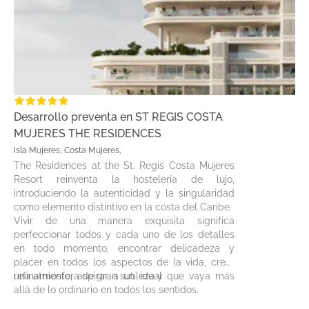
Desarrollo preventa en ST REGIS COSTA
MUJERES THE RESIDENCES
Isla Mujeres, Costa Mujeres,
The Residences at the St. Regis Costa Mujeres
Resort reinventa la hostelería de lujo,
introduciendo la autenticidad y la singularidad
como elemento distintivo en la costa del Caribe.
Vivir de una manera exquisita significa
perfeccionar todos y cada uno de los detalles
en todo momento, encontrar delicadeza y
placer en todos los aspectos de la vida, crear
una atmósfera de gran sutileza y
refinamiento, aspirar a un ideal que vaya más
allá de lo ordinario en todos los sentidos.