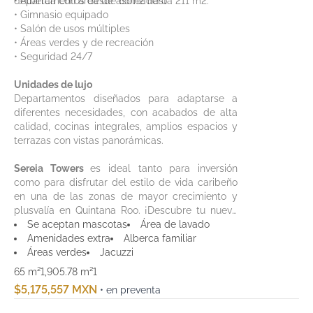
departamentos desde 65m2 hasta 211 m2.
• Alberca con área de asoleadero
• Gimnasio equipado
• Salón de usos múltiples
• Áreas verdes y de recreación
• Seguridad 24/7
Unidades de lujo
Departamentos diseñados para adaptarse a
diferentes necesidades, con acabados de alta
calidad, cocinas integrales, amplios espacios y
terrazas con vistas panorámicas.
Sereia Towers
es ideal tanto para inversión
como para disfrutar del estilo de vida caribeño
en una de las zonas de mayor crecimiento y
plusvalía en Quintana Roo. ¡Descubre tu nuevo
hogar en Costa Mujeres!
Se aceptan mascotas
Área de lavado
Amenidades extra
Alberca familiar
Áreas verdes
Jacuzzi
65 m²
1,905.78 m²
1
$5,175,557 MXN
• en preventa