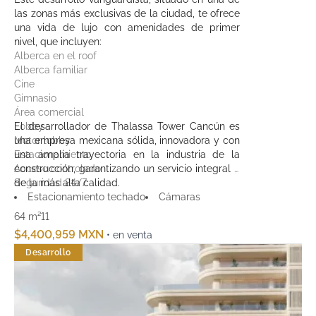
las zonas más exclusivas de la ciudad, te ofrece
una vida de lujo con amenidades de primer
nivel, que incluyen:
Alberca en el roof
Alberca familiar
Cine
Gimnasio
Área comercial
Lobby
El desarrollador de Thalassa Tower Cancún es
Motor lobby
una empresa mexicana sólida, innovadora y con
Estacionamiento
una amplia trayectoria en la industria de la
Acceso controlado
construcción, garantizando un servicio integral y
Seguridad 24/7
de la más alta calidad.
Estacionamiento techado
Cámaras
64 m²
1
1
$4,400,959 MXN
• en venta
Desarrollo