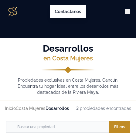
Contáctanos
Desarrollos
en Costa Mujeres
Propiedades exclusivas en Costa Mujeres, Cancún.
Encuentra tu hogar ideal entre los desarrollos más
destacados de la Riviera Maya.
Inicio
Costa Mujeres
Desarrollos
3
propiedades encontradas
Filtros