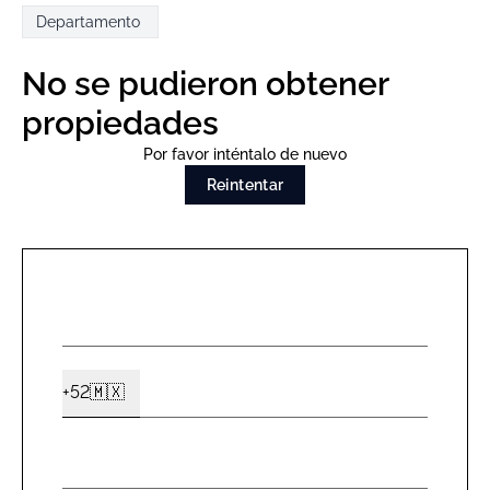
Departamento
No se pudieron obtener
propiedades
Por favor inténtalo de nuevo
Reintentar
NOMBR
*
CELUL
+52
🇲🇽
Ext2
*
EMAIL
*