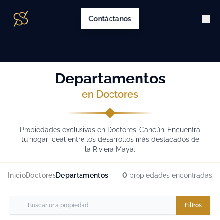
Contáctanos
Departamentos
en Doctores
Propiedades exclusivas en Doctores, Cancún. Encuentra
tu hogar ideal entre los desarrollos más destacados de
la Riviera Maya.
Inicio
Doctores
Departamentos
0
propiedades encontradas
Filtros