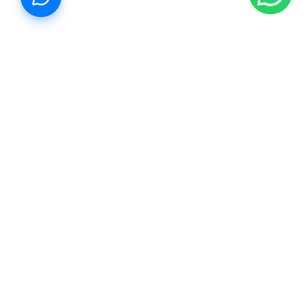
Propiedades Cancún
Estamos reinventando la forma de comprar, vender y rentar.
Ahora es más fácil llegar a un lugar que te encanta. Así que
hagamos esto juntos.