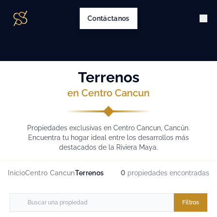
Contáctanos
Terrenos
en Centro Cancun
Propiedades exclusivas en Centro Cancun, Cancún.
Encuentra tu hogar ideal entre los desarrollos más
destacados de la Riviera Maya.
Inicio
Centro Cancun
Terrenos
0
propiedades encontradas
Filtros