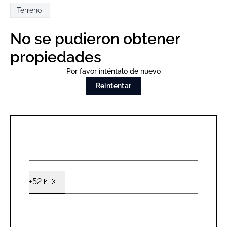
Terreno
No se pudieron obtener
propiedades
Por favor inténtalo de nuevo
Reintentar
NOMBR
*
CELUL
+52
🇲🇽
Ext2
*
EMAIL
*