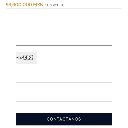
$3,600,000 MXN
• en venta
NOMBR
*
CELUL
+52
🇲🇽
Ext2
*
EMAIL
*
MENSA
*
CONTÁCTANOS