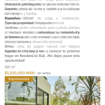
terapias acuáticas y baños de esencia de flores.
Ubicación privilegiada:
a pocos minutos de la
Deporte:
avenida principal, la zona hotelera y las playas
pista de tenis y pádel para disfrutar
con amigos y familia.
de Tulum.
Bienestar:
Superficie:
centro de yoga y meditación,
160 m²
gimnasio totalmente equipado.
Tipo de propiedad:
Terreno residencial
Jardines:
jardín comunitario para cultivar plantas
y hierbas locales, compostaje y talleres de
Un espacio donde la
naturaleza, la comunidad y
jardinería; jardín ceremonial para ceremonias,
el bienestar
se unen, creando un estilo de vida
círculos lunares y desarrollo personal.
único y exclusivo.
Niños:
zona de juegos natural con objetos
orgánicos e imaginativos.
Agenda tu cita hoy y ven a conocer tu próximo
hogar en Residencial Bak. ¡No dejes pasar esta
oportunidad!
160 m²
$1,100,000 MXN
• en venta
Departamento