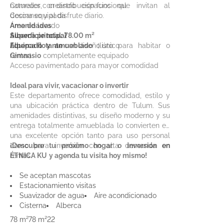
naturales, creando espacios que invitan al
Comedor con distribución funcional
descanso y al disfrute diario.
Cocina equipada
Área de lavado
Amenidades
Superficie total: 78.00 m²
Alberca principal
Equipado y amueblado
Alberca flotante
con diseño único
(listo para habitar o
rentar)
Gimnasio
completamente equipado
Acceso pavimentado para mayor comodidad
Ideal para vivir, vacacionar o invertir
Este departamento ofrece comodidad, estilo y
una ubicación práctica dentro de Tulum. Sus
amenidades distintivas, su diseño moderno y su
entrega totalmente amueblada lo convierten en
una excelente opción tanto para uso personal
como para inversión con alta demanda en
¡Descubre tu próximo hogar o inversión en
rentas.
ÉTNICA KU
y agenda tu visita hoy mismo!
Se aceptan mascotas
Estacionamiento visitas
Suavizador de agua
Aire acondicionado
Cisterna
Alberca
78 m²
78 m²
2
2