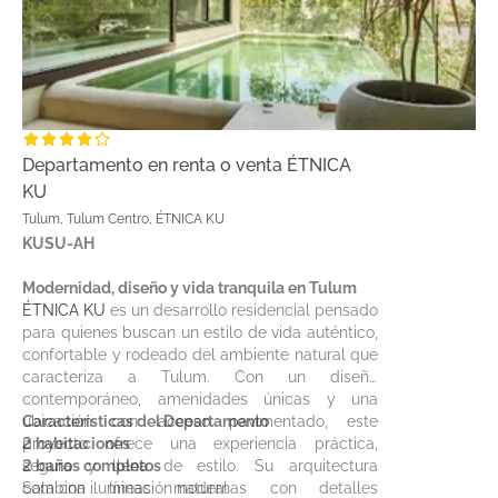
Departamento en renta o venta ÉTNICA
KU
Tulum, Tulum Centro, ÉTNICA KU
KUSU-AH
Modernidad, diseño y vida tranquila en Tulum
ÉTNICA KU
es un desarrollo residencial pensado
para quienes buscan un estilo de vida auténtico,
confortable y rodeado del ambiente natural que
caracteriza a Tulum. Con un diseño
contemporáneo, amenidades únicas y una
ubicación con acceso pavimentado, este
Características del Departamento
proyecto ofrece una experiencia práctica,
2 habitaciones
segura y llena de estilo. Su arquitectura
2 baños completos
combina líneas modernas con detalles
Sala con iluminación natural