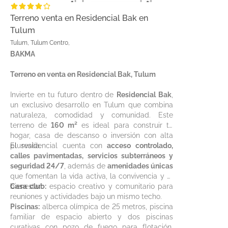
Terreno venta en Residencial Bak en
Tulum
Tulum, Tulum Centro,
BAKMA
Terreno en venta en Residencial Bak, Tulum
Invierte en tu futuro dentro de
Residencial Bak
,
un exclusivo desarrollo en Tulum que combina
naturaleza, comodidad y comunidad. Este
terreno de
160 m²
es ideal para construir tu
hogar, casa de descanso o inversión con alta
plusvalía.
El residencial cuenta con
acceso controlado,
calles pavimentadas, servicios subterráneos y
seguridad 24/7
, además de
amenidades únicas
que fomentan la vida activa, la convivencia y el
bienestar:
Casa club:
espacio creativo y comunitario para
reuniones y actividades bajo un mismo techo.
Piscinas:
alberca olímpica de 25 metros, piscina
familiar de espacio abierto y dos piscinas
curativas con pozo de fuego para flotación,