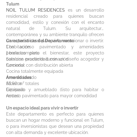
Tulum
NOIL TULUM RESIDENCES
es un desarrollo
residencial creado para quienes buscan
comodidad, estilo y conexión con el encanto
natural de Tulum. Su arquitectura
contemporánea y su ambiente tranquilo ofrecen
un espacio ideal para vivir, vacacionar o invertir.
Características del Departamento
Con acceso pavimentado y amenidades
1 habitación
pensadas para el bienestar, este proyecto
1 baño completo
combina practicidad con un diseño acogedor y
Sala con excelente iluminación
funcional.
Comedor con distribución abierta
Cocina totalmente equipada
Área de lavado
Amenidades
55.50 m² totales
Alberca
Equipado y amueblado (listo para habitar o
Gimnasio
rentar)
Acceso pavimentado para mayor comodidad
Un espacio ideal para vivir o invertir
Este departamento es perfecto para quienes
buscan un hogar moderno y funcional en Tulum,
o para inversionistas que desean una propiedad
con alta demanda y excelente ubicación.