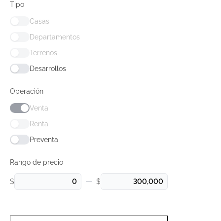
Tipo
Casas
Departamentos
Terrenos
Desarrollos
Operación
Venta
Renta
Preventa
Rango de precio
—
$
$