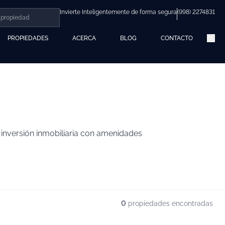
Invierte Inteligentemente de forma segura
(998) 2274831
PROPIEDADES
ACERCA
BLOG
CONTACTO
inversión inmobiliaria con amenidades
0
propiedades encontradas