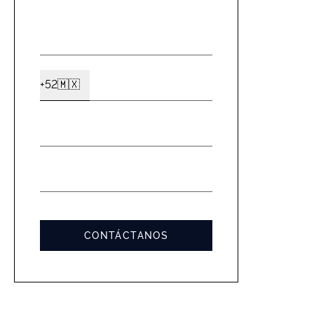
NOMBRE
*
CELULAR
+52
🇲🇽
Ext2
*
EMAIL
*
MENSAJE
*
CONTÁCTANOS