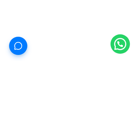
Propiedades Cancún
Estamos reinventando la forma de comprar, vender y rentar.
Ahora es más fácil llegar a un lugar que te encanta. Así que
hagamos esto juntos.