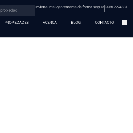
Invierte Inteligentemente de forma segura
(998) 2274831
PROPIEDADES
ACERCA
BLOG
CONTACTO