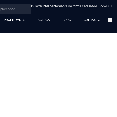
Invierte Inteligentemente de forma segura
(998) 2274831
PROPIEDADES
ACERCA
BLOG
CONTACTO