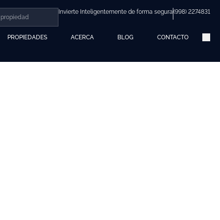
Invierte Inteligentemente de forma segura
(998) 2274831
PROPIEDADES
ACERCA
BLOG
CONTACTO